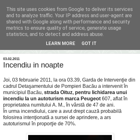
This site uses cookies from Google to deliver its services
Inima Bacăului
and to analyze traffic. Your IP address and user-agent are
shared with Google along with performance and security
metrics to ensure quality of service, generate usage
Din inima Bacăului...spre inima ta...
statistics, and to detect and address abuse.
LEARN MORE
GOT IT
▼
03.02.2011
Incendiu in noapte
Joi, 03 februarie 2011, la ora 03.39, Garda de Intervenţie din
cadrul Detaşamentului de Pompieri Bacău a intervenit în
municipiul Bacău,
strada Oituz, pentru lichidarea unui
incendiu la un autoturism marca Peugeot
607, aflat în
proprietatea numitului A. M., în vârstă de 47 de ani.
În urma incendiului, care a avut drept cauză probabilă
folosirea intenţionată a sursei de aprindere, a ars
autoturismul în proporţie de 70%.