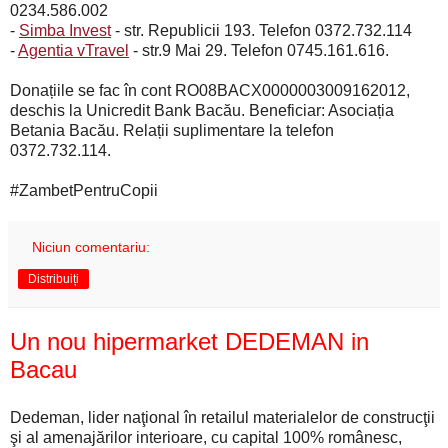
0234.586.002
-
Simba Invest
- str. Republicii 193. Telefon 0372.732.114
-
Agentia vTravel
- str.9 Mai 29. Telefon 0745.161.616.
Donațiile se fac în cont RO08BACX0000003009162012,
deschis la Unicredit Bank Bacău. Beneficiar: Asociația
Betania Bacău. Relații suplimentare la telefon
0372.732.114.
#ZambetPentruCopii
Niciun comentariu:
Distribuiți
Un nou hipermarket DEDEMAN in
Bacau
Dedeman, lider naţional în retailul materialelor de construcţii
şi al amenajărilor interioare, cu capital 100% românesc,