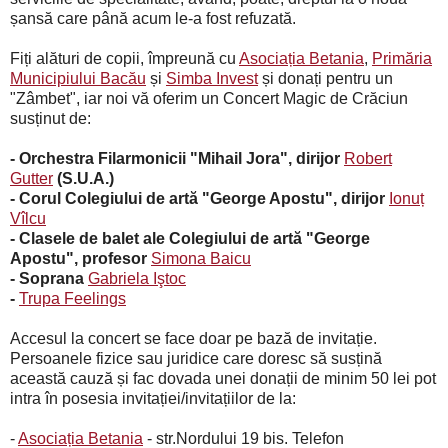
șansă care până acum le-a fost refuzată.
Fiți alături de copii, împreună cu
Asociația Betania
,
Primăria
Municipiului Bacău
și
Simba Invest
și donați pentru un
"Zâmbet", iar noi vă oferim un Concert Magic de Crăciun
susținut de:
- Orchestra Filarmonicii "Mihail Jora", dirijor
Robert
Gutter
(S.U.A.)
- Corul Colegiului de artă "George Apostu", dirijor
Ionuț
Vîlcu
- Clasele de balet ale Colegiului de artă "George
Apostu", profesor
Simona Baicu
- Soprana
Gabriela Iştoc
-
Trupa Feelings
Accesul la concert se face doar pe bază de invitație.
Persoanele fizice sau juridice care doresc să susțină
această cauză și fac dovada unei donații de minim 50 lei pot
intra în posesia invitației/invitațiilor de la:
-
Asociația Betania
- str.Nordului 19 bis. Telefon