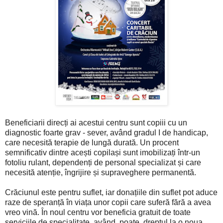
Beneficiarii direcți ai acestui centru sunt copiii cu un
diagnostic foarte grav - sever, având gradul I de handicap,
care necesită terapie de lungă durată. Un procent
semnificativ dintre acești copilași sunt imobilizați într-un
fotoliu rulant, dependenți de personal specializat și care
necesită atenție, îngrijire și supraveghere permanentă.
Crăciunul este pentru suflet, iar donațiile din suflet pot aduce
raze de speranță în viața unor copii care suferă fără a avea
vreo vină. În noul centru vor beneficia gratuit de toate
serviciile de specialitate, având, poate, dreptul la o noua