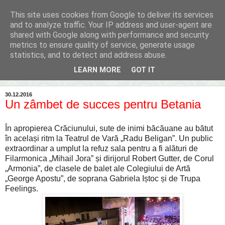
This site uses cookies from Google to deliver its services
Inima Bacăului
and to analyze traffic. Your IP address and user-agent are
shared with Google along with performance and security
metrics to ensure quality of service, generate usage
Din inima Bacăului...spre inima ta...
statistics, and to detect and address abuse.
LEARN MORE
GOT IT
▼
30.12.2016
Un zâmbet de succes pentru Betania
În apropierea Crăciunului, sute de inimi băcăuane au bătut
în același ritm la Teatrul de Vară „Radu Beligan”. Un public
extraordinar a umplut la refuz sala pentru a fi alături de
Filarmonica „Mihail Jora” și dirijorul Robert Gutter, de Corul
„Armonia”, de clasele de balet ale Colegiului de Artă
„George Apostu”, de soprana Gabriela Iștoc și de Trupa
Feelings.