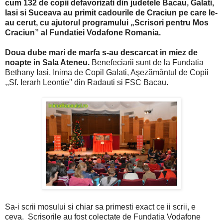
cum 132 de copii defavorizati din judetele Bacau, Galati,
Iasi si Suceava au primit cadourile de Craciun pe care le-
au cerut, cu ajutorul programului „Scrisori pentru Mos
Craciun” al Fundatiei Vodafone Romania.
Doua dube mari de marfa s-au descarcat in miez de
noapte in Sala Ateneu.
Benefeciarii sunt de la Fundatia
Bethany Iasi, Inima de Cop
il Galati, Aşezământul de Copii
,,Sf. Ierarh Leontie" din Radauti si FSC Bacau.
Sa-i scrii mosului si chiar sa primesti exact ce ii scrii, e
ceva. Scrisorile au fost colectate de Fundatia Vodafone