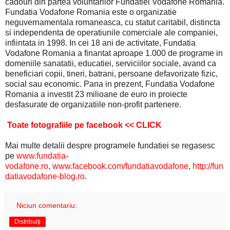
cadouri din partea voluntarilor Fundatiei Vodafone Romania.
Fundatia Vodafone Romania este o organizatie
neguvernamentala romaneasca, cu statut caritabil, distincta
si independenta de operatiunile comerciale ale companiei,
infiintata in 1998. In cei 18 ani de activitate, Fundatia
Vodafone Romania a finantat aproape 1.000 de programe in
domeniile sanatatii, educatiei, serviciilor sociale, avand ca
beneficiari copii, tineri, batrani, persoane defavorizate fizic,
social sau economic. Pana in prezent, Fundatia Vodafone
Romania a investit 23 milioane de euro in proiecte
desfasurate de organizatiile non-profit partenere.
Toate fotografiile pe facebook <<
CLICK
Mai multe detalii despre programele fundatiei se regasesc
pe
www.fundatia-
vodafone.ro
,
www.facebook.com/fundatiavodafone
,
http://fun
datiavodafone-blog.ro
.
Niciun comentariu:
Distribuiți