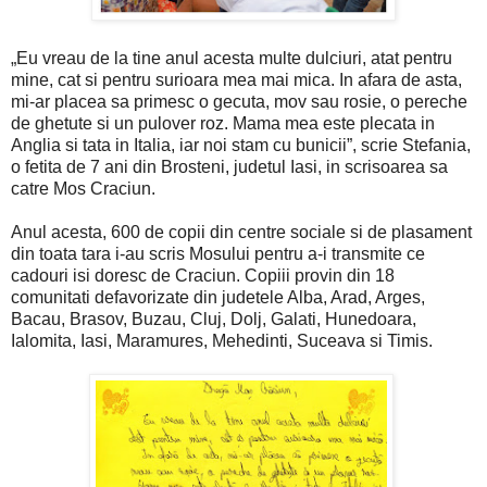
„Eu vreau de la tine anul acesta multe dulciuri, atat pentru
mine, cat si pentru surioara mea mai mica. In afara de asta,
mi-ar placea sa primesc o gecuta, mov sau rosie, o pereche
de ghetute si un pulover roz. Mama mea este plecata in
Anglia si tata in Italia, iar noi stam cu bunicii”, scrie Stefania,
o fetita de 7 ani din Brosteni, judetul Iasi, in scrisoarea sa
catre Mos Craciun.
Anul acesta, 600 de copii din centre sociale si de plasament
din toata tara i-au scris Mosului pentru a-i transmite ce
cadouri isi doresc de Craciun. Copiii provin din 18
comunitati defavorizate din judetele Alba, Arad, Arges,
Bacau, Brasov, Buzau, Cluj, Dolj, Galati, Hunedoara,
Ialomita, Iasi, Maramures, Mehedinti, Suceava si Timis.