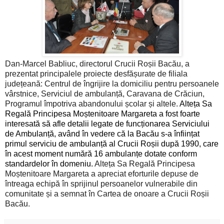
Dan-Marcel Babliuc, directorul Crucii Roșii Bacău, a
prezentat principalele proiecte desfășurate de filiala
județeană: Centrul de îngrijire la domiciliu pentru persoanele
vârstnice, Serviciul de ambulanță, Caravana de Crăciun,
Programul împotriva abandonului școlar și altele.
Alteța Sa
Regală Principesa Moștenitoare Margareta a fost foarte
interesată să afle detalii legate de funcționarea Serviciului
de Ambulanță, având în vedere că la Bacău s-a înființat
primul serviciu de ambulanță al Crucii Roșii după 1990, care
în acest moment numără 16 ambulanțe dotate conform
standardelor în domeniu.
Alteța Sa Regală Principesa
Moștenitoare Margareta a apreciat eforturile depuse de
întreaga echipă în sprijinul persoanelor vulnerabile din
comunitate și a semnat în Cartea de onoare a Crucii Roșii
Bacău.