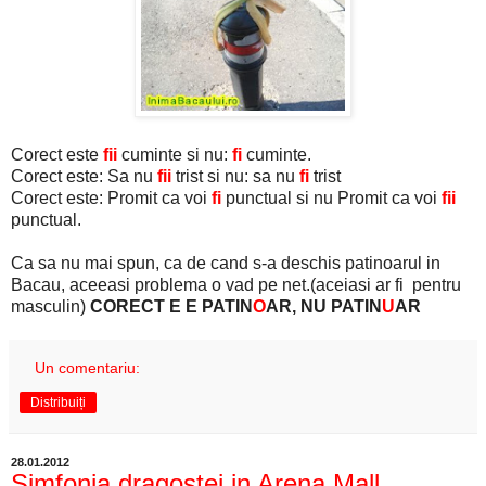
Corect este
fii
cuminte si nu:
fi
cuminte.
Corect este: Sa nu
fii
trist si nu: sa nu
fi
trist
Corect este: Promit ca voi
fi
punctual si nu Promit ca voi
fii
punctual.
Ca sa nu mai spun, ca de cand s-a deschis patinoarul in
Bacau, aceeasi problema o vad pe net.(aceiasi ar fi pentru
masculin)
CORECT E E PATIN
O
AR, NU PATIN
U
AR
Un comentariu:
Distribuiți
28.01.2012
Simfonia dragostei in Arena Mall