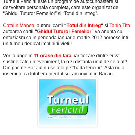
Turneul Fericirii este un program de autocunoastere si
dezvoltare personala completa, care este organizat de
“Ghidul Tuturor Femeilor” si “Totul din Intreg”.
Catalin Manea
autorul cartii
“
Totul din Intreg
“
si
Tania Tita
autoarea cartii
“
Ghidul Tuturor Femeilor
”
va anunta cu
entuziasm ca in perioada ianuarie-martie 2012 pornesc intr-
un turneu dedicat implinirii vietii!
Vor ajunge in
11 orase din tara
, iar fiecare dintre ei va
sustine cate un eveniment, la o zi distanta unul de celalalt!
Din pacate Bacaul nu se afla pe "harta fericirii". Asta nu a
insemnat ca totul era pierdut si i-am invitat in Bacau.