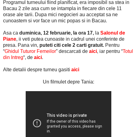
Programul turneului fiind planificat, era imposibil sa stea in
Bacau 2 zile asa cum se intampla in fiecare din cele 11
orase ale tarii. Dupa mici negocieri au acceptat sa ne
cunoastem si vor face un mic popas si in Bacau.
Asa ca
duminica, 12 februarie, la ora 17,
la
Salonul de
Piane
, ii veti putea cunoaste in cadrul unei conferinte de
presa. Pana vin,
puteti citi cele 2 carti gratuit.
Pentru
“
Ghidul Tuturor Femeilor
” descarcati de
aici
, iar pentru “
Totul
din Intreg
“, de
aici
.
Alte detalii despre turneu gasiti
aici
Un filmulet depre Tania: