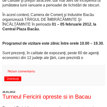
de calitate şi preţuri atractive, dar mai ales de începerea la
jumătatea lunii ianuarie a perioadei de lichidări de stocuri.
În acest context, Camera de Comerţ şi Industrie Bacău
organizează TÂRGUL DE ÎMBRĂCĂMINTE ŞI
ÎNCĂLŢĂMINTE în perioada
01 – 05 februarie 2012, la
Central Plaza Bacău.
Programul de vizitare este zilnic între orele 10.00 – 19.30.
Sunt prezenţi, în calitate de expozanţi, peste 60 de agenţi
economici din 12 judeţe ale ţării, care prezintă o
Niciun comentariu:
Distribuiți
26.01.2012
Turneul Fericirii opreste si in Bacau