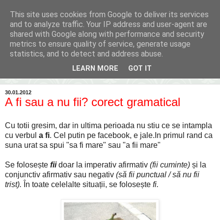
This site uses cookies from Google to deliver its services
Inima Bacăului
and to analyze traffic. Your IP address and user-agent are
shared with Google along with performance and security
metrics to ensure quality of service, generate usage
Din inima Bacăului...spre inima ta...
statistics, and to detect and address abuse.
LEARN MORE
GOT IT
▼
30.01.2012
A fi sau a nu fii? corect gramatical
Cu totii gresim, dar in ultima perioada nu stiu ce se intampla
cu verbul
a fi
. Cel putin pe facebook, e jale.In primul rand ca
suna urat sa spui "sa fi mare" sau "a fii mare"
Se folosește
fii
doar la imperativ afirmativ
(fii cuminte)
și la
conjunctiv afirmativ sau negativ
(să fii punctual / să nu fii
trist).
În toate celelalte situații, se folosește
fi.