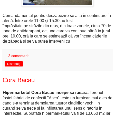
Comandamentul pentru deszăpezire se află în continuare în
alertă. Între orele 11.00 și 15.30 au fost
împrăștiate pe străzile din oraș, din toate zonele, circa 70 de
tone de antiderapant, acțiune care va continua până în jurul
orei 19.00, oră la care se estimează că vor înceta căderile
de zăpadă și se va putea interveni cu
2 comentarii:
Distribuiți
Cora Bacau
H
ipermarketul Cora Bacau incepe sa rasara.
Terenul
fostei fabrici de confectii "Asco", este un furnicar, mai ales de
cand s-a terminat demolarea tuturor cladirilor vechi. In
curand se va trece si la infiintarea unui sens giratoriu in
intersectie. Suprafata hipermarketului va fi de 13.650 m2 iar