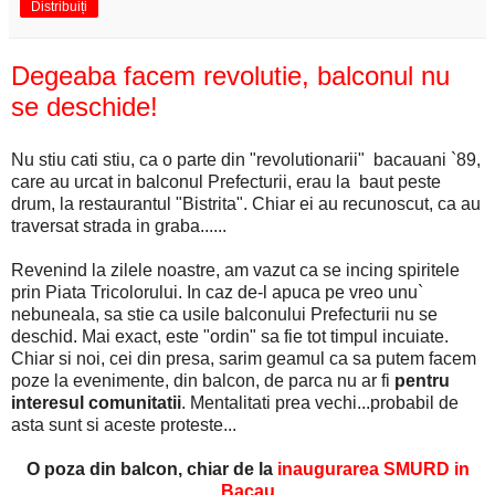
Distribuiți
Degeaba facem revolutie, balconul nu
se deschide!
Nu stiu cati stiu, ca o parte din "revolutionarii" bacauani `89,
care au urcat in balconul Prefecturii, erau la baut peste
drum, la restaurantul "Bistrita". Chiar ei au recunoscut, ca au
traversat strada in graba......
Revenind la zilele noastre, am vazut ca se incing spiritele
prin Piata Tricolorului. In caz de-l apuca pe vreo unu`
nebuneala, sa stie ca usile balconului Prefecturii nu se
deschid. Mai exact, este "ordin" sa fie tot timpul incuiate.
Chiar si noi, cei din presa, sarim geamul ca sa putem facem
poze la evenimente, din balcon, de parca nu ar fi
pentru
interesul comunitatii
. Mentalitati prea vechi...probabil de
asta sunt si aceste proteste...
O poza din balcon, chiar de la
inaugurarea SMURD in
Bacau