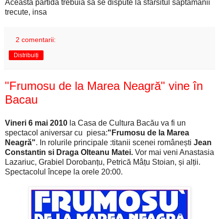
Aceasta partida trebuia sa se dispute la sfarsitul saptamanii
trecute, insa
2 comentarii:
Distribuiți
"Frumosu de la Marea Neagră" vine în
Bacau
Vineri 6 mai 2010
la Casa de Cultura Bacău va fi un
spectacol aniversar cu piesa:
"Frumosu de la Marea
Neagră"
. In rolurile principale :titanii scenei românești
Jean
Constantin si Draga Olteanu Matei.
Vor mai veni Anastasia
Lazariuc, Grabiel Dorobanțu, Petrică Mâțu Stoian, și alții.
Spectacolul începe la orele 20:00.