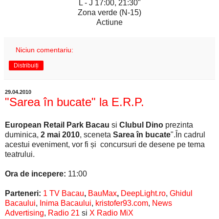
L - J 17:00, 21:30"
Zona verde (N-15)
Actiune
Niciun comentariu:
Distribuiți
29.04.2010
"Sarea în bucate" la E.R.P.
European Retail Park Bacau
si
Clubul Dino
prezinta
duminica,
2 mai 2010
, sceneta
Sarea în bucate
".În cadrul
acestui eveniment, vor fi și concursuri de desene pe tema
teatrului.
Ora de incepere:
11:00
Parteneri:
1 TV Bacau
,
BauMax
,
DeepLight.ro
,
Ghidul
Bacaului
,
Inima Bacaului
,
kristofer93.com
,
News
Advertising
,
Radio 21
si
X Radio MiX