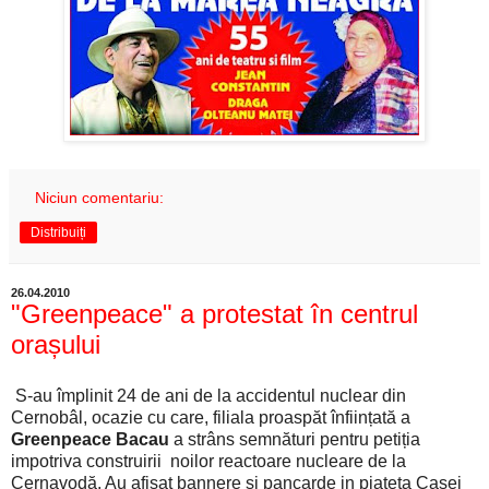
Niciun comentariu:
Distribuiți
26.04.2010
"Greenpeace" a protestat în centrul
orașului
S-au împlinit 24 de ani de la accidentul nuclear din
Cernobâl, ocazie cu care, filiala proaspăt înființată a
Greenpeace Bacau
a strâns semnături pentru petiția
impotriva construirii noilor reactoare nucleare de la
Cernavodă. Au afișat bannere si pancarde in piațeta Casei