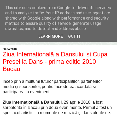
This site uses cookies from Google to deliver its services
Inima Bacăului
and to analyze traffic. Your IP address and user-agent are
shared with Google along with performance and security
metrics to ensure quality of service, generate usage
Din inima Bacăului...spre inima ta...
statistics, and to detect and address abuse.
LEARN MORE
GOT IT
▼
30.04.2010
Ziua Internațională a Dansului si Cupa
Presei la Dans - prima ediție 2010
Bacău
Incep prin a mulțumi tuturor participanților, partenerilor
media și sponsorilor, pentru încrederea acordată si
participarea la eveniment.
Ziua Internaţională a Dansului,
29 aprile 2010, a fost
sărbătorită în Bacău prin două evenimente. Primul a fost un
spectacol artistic cu momente de muzică și dans oferite de: