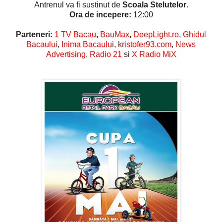
Antrenul va fi sustinut de
Scoala Stelutelor
.
Ora de incepere:
12:00
Parteneri:
1 TV Bacau
,
BauMax
,
DeepLight.ro
,
Ghidul
Bacaului
,
Inima Bacaului
,
kristofer93.com
,
News
Advertising
,
Radio 21
si
X Radio MiX