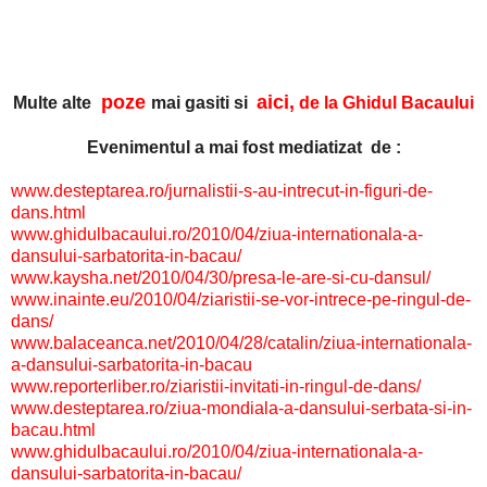
poze
aici,
Multe alte
mai gasiti si
de la Ghidul Bacaului
Evenimentul a mai fost mediatizat de :
www.desteptarea.ro/jurnalistii-s-au-intrecut-in-figuri-de-
dans.html
www.ghidulbacaului.ro/2010/04/ziua-internationala-a-
dansului-sarbatorita-in-bacau/
www.kaysha.net/2010/04/30/presa-le-are-si-cu-dansul/
www.inainte.eu/2010/04/ziaristii-se-vor-intrece-pe-ringul-de-
dans/
www.balaceanca.net/2010/04/28/catalin/ziua-internationala-
a-dansului-sarbatorita-in-bacau
www.reporterliber.ro/ziaristii-invitati-in-ringul-de-dans/
www.desteptarea.ro/ziua-mondiala-a-dansului-serbata-si-in-
bacau.html
www.ghidulbacaului.ro/2010/04/ziua-internationala-a-
dansului-sarbatorita-in-bacau/