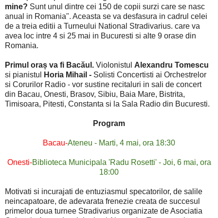
mine?
Sunt unul dintre cei 150 de copii surzi care se nasc
anual in Romania". Aceasta se va desfasura in cadrul celei
de a treia editii a Turneului National Stradivarius. care va
avea loc intre 4 si 25 mai in Bucuresti si alte 9 orase din
Romania.
Primul oraș va fi Bacăul.
Violonistul
Alexandru Tomescu
si pianistul
Horia Mihail -
Solisti Concertisti ai Orchestrelor
si Corurilor Radio - vor sustine recitaluri in sali de concert
din Bacau, Onesti, Brasov, Sibiu, Baia Mare, Bistrita,
Timisoara, Pitesti, Constanta si la Sala Radio din Bucuresti.
Program
Bacau-
Ateneu - Marti, 4 mai, ora 18:30
Onesti-
Biblioteca Municipala 'Radu Rosetti' - Joi, 6 mai, ora
18:00
Motivati si incurajati de entuziasmul specatorilor, de salile
neincapatoare, de adevarata frenezie creata de succesul
primelor doua turnee Stradivarius organizate de Asociatia