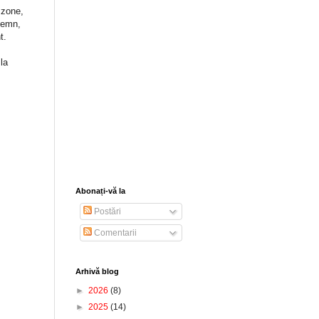
 zone,
 lemn,
t.
la
Abonați-vă la
Postări
Comentarii
Arhivă blog
►
2026
(8)
►
2025
(14)