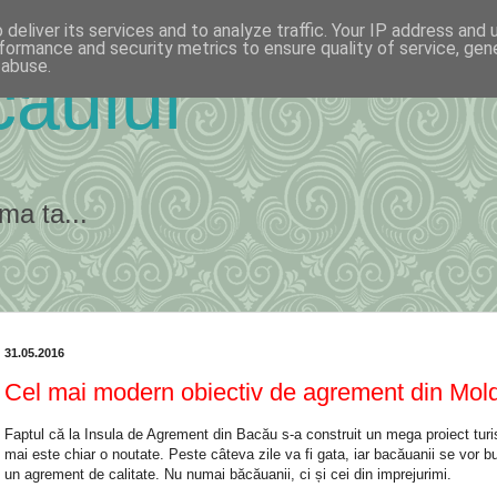
deliver its services and to analyze traffic. Your IP address and
formance and security metrics to ensure quality of service, ge
 abuse.
ăului
ma ta...
31.05.2016
Cel mai modern obiectiv de agrement din Mol
Faptul că la Insula de Agrement din Bacău s-a construit un mega proiect turis
mai este chiar o noutate. Peste câteva zile va fi gata, iar bacăuanii se vor b
un agrement de calitate. Nu numai băcăuanii, ci și cei din imprejurimi.