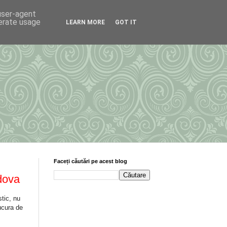
 user-agent
nerate usage
LEARN MORE
GOT IT
Faceți căutări pe acest blog
dova
tic, nu
ucura de