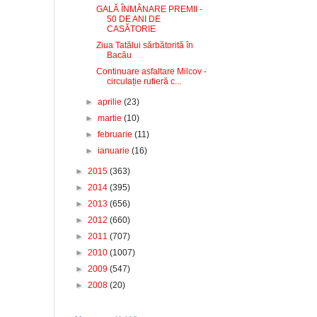
GALĂ ÎNMÂNARE PREMII -
50 DE ANI DE
CASĂTORIE
Ziua Tatălui sărbătorită în
Bacău
Continuare asfaltare Milcov -
circulație rutieră c...
►
aprilie
(23)
►
martie
(10)
►
februarie
(11)
►
ianuarie
(16)
►
2015
(363)
►
2014
(395)
►
2013
(656)
►
2012
(660)
►
2011
(707)
►
2010
(1007)
►
2009
(547)
►
2008
(20)