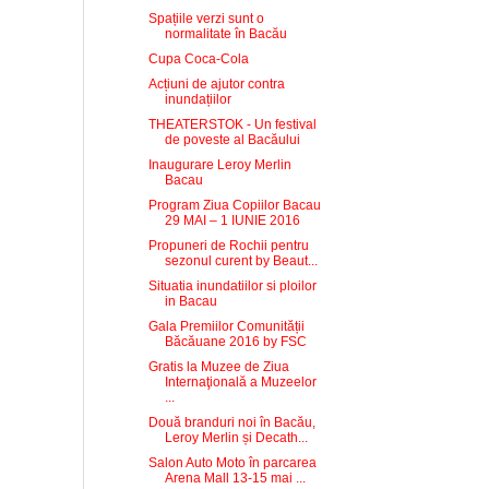
Spațiile verzi sunt o
normalitate în Bacău
Cupa Coca-Cola
Acțiuni de ajutor contra
inundațiilor
THEATERSTOK - Un festival
de poveste al Bacăului
Inaugurare Leroy Merlin
Bacau
Program Ziua Copiilor Bacau
29 MAI – 1 IUNIE 2016
Propuneri de Rochii pentru
sezonul curent by Beaut...
Situatia inundatiilor si ploilor
in Bacau
Gala Premiilor Comunității
Băcăuane 2016 by FSC
Gratis la Muzee de Ziua
Internaţională a Muzeelor
...
Două branduri noi în Bacău,
Leroy Merlin și Decath...
Salon Auto Moto în parcarea
Arena Mall 13-15 mai ...