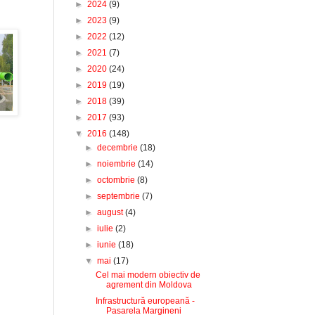
►
2024
(9)
►
2023
(9)
►
2022
(12)
►
2021
(7)
►
2020
(24)
►
2019
(19)
►
2018
(39)
►
2017
(93)
▼
2016
(148)
►
decembrie
(18)
►
noiembrie
(14)
►
octombrie
(8)
►
septembrie
(7)
►
august
(4)
►
iulie
(2)
►
iunie
(18)
▼
mai
(17)
Cel mai modern obiectiv de
agrement din Moldova
Infrastructură europeană -
Pasarela Margineni