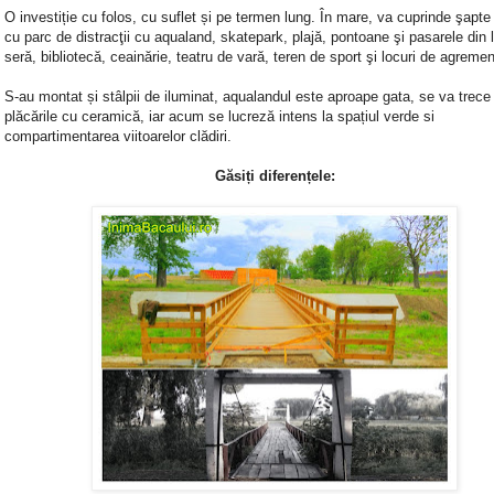
O investiție cu folos, cu suflet și pe termen lung. În mare, va cuprinde şapte
cu parc de distracţii cu aqualand, skatepark, plajă, pontoane şi pasarele din
seră, bibliotecă, ceainărie, teatru de vară, teren de sport şi locuri de agremen
S-au montat și stâlpii de iluminat, aqualandul este aproape gata, se va trece 
plăcările cu ceramică, iar acum se lucreză intens la spațiul verde si
compartimentarea viitoarelor clădiri.
Găsiți diferențele: