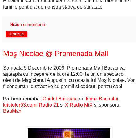
Elevilor li s-au cerut adeverinte medicale de la medicul de
familie pentru a demonstra starea de sanatate.
Niciun comentariu:
Distribuiți
Moş Nicolae @ Promenada Mall
Sambata 5 Decembrie 2009, Promenada Mall Bacau va
aşteapta cu incepere de la ora 12:00, la un un spectacol
oferit de Magicianul Augustin, cu ocazia lui Moş Nicolae. Vor
fi concursuri distractive cu premii si cadouri pentru copii
Parteneri media:
Ghidul Bacaului
.ro,
Inima Bacaului
,
kristofer93.com
,
Radio 21
si
X Radio MiX
si sponsorul
BauMax
.