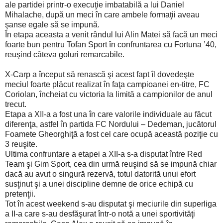
ale partidei printr-o execuţie imbatabilă a lui Daniel
Mihalache, după un meci în care ambele formaţii aveau
şanse egale să se impună.
În etapa aceasta a venit rândul lui Alin Matei să facă un meci
foarte bun pentru Tofan Sport în confruntarea cu Fortuna ’40,
reuşind câteva goluri remarcabile.
X-Carp a început să renască şi acest fapt îl dovedeşte
meciul foarte plăcut realizat în faţa campioanei en-titre, FC
Coriolan, încheiat cu victoria la limită a campionilor de anul
trecut.
Etapa a XII-a a fost una în care valorile individuale au făcut
diferenţa, astfel în partida FC Nordului – Dedeman, jucătorul
Foamete Gheorghiţă a fost cel care ocupă această poziţie cu
3 reuşite.
Ultima confruntare a etapei a XII-a s-a disputat între Red
Team şi Gim Sport, cea din urmă reuşind să se impună chiar
dacă au avut o singură rezervă, totul datorită unui efort
susţinut şi a unei discipline demne de orice echipă cu
pretenţii.
Tot în acest weekend s-au disputat şi meciurile din superliga
a II-a care s-au desfăşurat într-o notă a unei sportivităţi