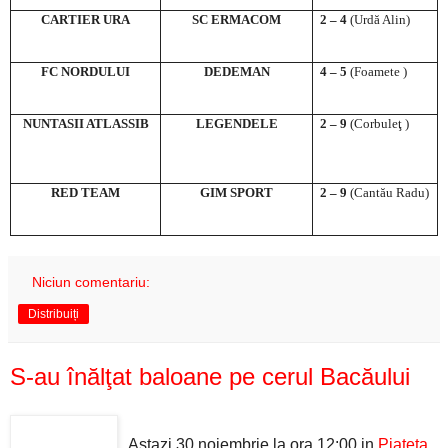
CARTIER URA
SC ERMACOM
2 – 4
(Urdă Alin)
FC NORDULUI
DEDEMAN
4 – 5
(Foamete )
NUNTASII ATLASSIB
LEGENDELE
2 – 9
(Corbuleţ )
RED TEAM
GIM SPORT
2 – 9
(Cantău Radu)
Niciun comentariu:
Distribuiți
S-au înălţat baloane pe cerul Bacăului
Astazi 30 noiembrie la ora 12:00 in
Piateta