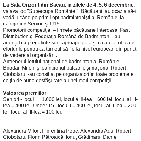
La Sala Orizont din Bacău, în zilele de 4, 5, 6 decembrie,
va ava loc ''Supercupa României''. Băcăuanii au ocazia să-i
vadă jucând pe primii opt badmintonişti ai României la
categoriile Seniori şi U15.
Promotorii competiţiei – firmele băcăuane Intercasa, Fast
Distribution şi Federaţia Română de Badminton – au
anunţat că pregătirile sunt aproape gata şi că au făcut toate
eforturile pentru ca turneul să fie la nivel european din punct
de vedere al organizării.
Antrenorul lotului naţional de badminton al României,
Bogdan Milon, şi campionul balcanic şi naţional Robert
Ciobotaru i-au consiliat pe organizatori în toate problemele
ce ţin de buna desfăşurare a unei mari competiţii
Valoarea premiilor
Seniori - locul I = 1.000 lei, locul al II-lea = 600 lei, locul al III-
lea = 400 lei; Under 15 - locul I = 400 lei, locul al II-lea = 200
lei, locul al III-lea = 100 lei.
Alexandra Milon, Florentina Petre, Alexandra Agu, Robert
Ciobotaru, Florin Pătroaică, Ionuţ Grădinaru, Daniel