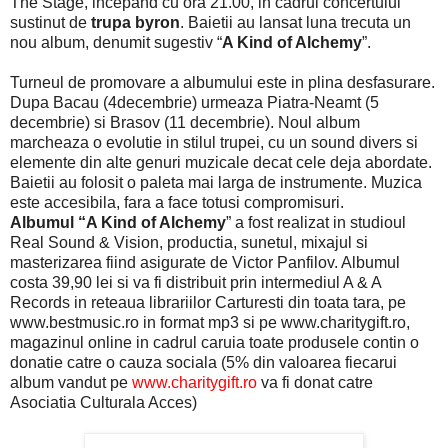
The Stage, incepand cu ora 21.00, in cadrul concertului
sustinut de
trupa byron
. Baietii au lansat luna trecuta un
nou album, denumit sugestiv “
A Kind of Alchemy
”.
Turneul de promovare a albumului este in plina desfasurare.
Dupa Bacau (4decembrie) urmeaza Piatra-Neamt (5
decembrie) si Brasov (11 decembrie). Noul album
marcheaza o evolutie in stilul trupei, cu un sound divers si
elemente din alte genuri muzicale decat cele deja abordate.
Baietii au folosit o paleta mai larga de instrumente. Muzica
este accesibila, fara a face totusi compromisuri.
Albumul “A Kind of Alchemy
” a fost realizat in studioul
Real Sound & Vision, productia, sunetul, mixajul si
masterizarea fiind asigurate de Victor Panfilov. Albumul
costa 39,90 lei si va fi distribuit prin intermediul A & A
Records in reteaua librariilor Carturesti din toata tara, pe
www.bestmusic.ro in format mp3 si pe www.charitygift.ro,
magazinul online in cadrul caruia toate produsele contin o
donatie catre o cauza sociala (5% din valoarea fiecarui
album vandut pe
www.charitygift.ro
va fi donat catre
Asociatia Culturala Acces)