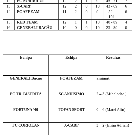
12.
FC NORDULUI
12
2
1
9
45 - 71
7
13.
X-CARP
12
2
0
10
43 - 69
6
14.
FC AFEZAM
11
2
0
9
52 -
6
101
15.
RED TEAM
12
1
1
10
40 - 89
4
16.
GENERALI
BACĂU
10
0
0
10
25 - 89
0
Echipa
Echipa
Rezultat
GENERALI
Bacau
FC AFEZAM
amânat
FC TR. BISTRITA
SC ANDISIMO
2 – 3
(Mihalache )
FORTUNA ‘40
TOFAN SPORT
0 – 6
(Matei Alin)
FC CORIOLAN
X-CARP
3 – 2
(Ichim Adrian)