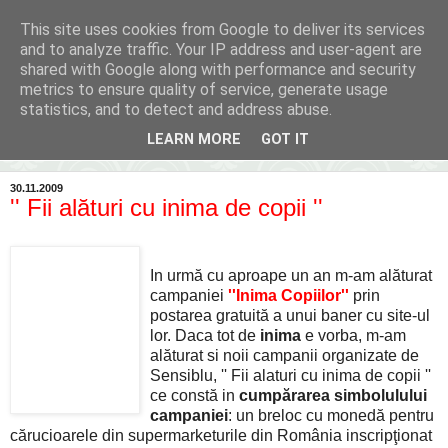
This site uses cookies from Google to deliver its services
Inima Bacăului
and to analyze traffic. Your IP address and user-agent are
shared with Google along with performance and security
metrics to ensure quality of service, generate usage
Din inima Bacăului...spre inima ta...
statistics, and to detect and address abuse.
LEARN MORE
GOT IT
▼
30.11.2009
'' Fii alături cu inima de copii ''
In urmă cu aproape un an m-am alăturat
campaniei
''Inima Copiilor''
prin
postarea gratuită a unui baner cu site-ul
lor. Daca tot de
inima
e vorba, m-am
alăturat si noii campanii organizate de
Sensiblu, '' Fii alaturi cu inima de copii ''
ce constă in
cumpărarea simbolulului
campaniei
: un breloc cu monedă pentru
cărucioarele din supermarketurile din România inscripţionat