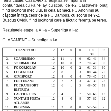
remarcabile. Casa Alex a reuşit să se impună în
confruntarea cu Fair-Play, cu scorul de 4-2, Castravete Ionuţ
fiind jucătorul meciului. În celălalt meci, FC Anonimii au
câştigat în faţa celor de la FC Bambus, cu scorul de 9-2,
Buzdug Ovidiu fiind jucătorul care a făcut diferenţa pe teren.
Rezultatele etapei a XII-a – Superliga a I-a:
CLASAMENT – Superliga a I-a
1.
TOFAN SPORT
12
12
0
0
118 -
36
30
2.
SC ANDISIMO
12
11
1
0
62 - 41
34
3.
SC ERMACOM
12
10
0
2
79 - 40
30
4.
FC CORIOLAN
12
10
0
2
61 - 31
30
5.
LEGENDELE
12
8
1
3
88 - 44
25
6.
GIM SPORT
12
8
0
4
76 - 45
24
7.
FORTUNA ‘40
12
7
2
3
47 - 30
23
8.
FC TRANSPORT
12
6
1
5
48 - 57
19
BISTRIŢA
9.
CARTIER URA
12
4
1
7
50 - 66
13
10.
NUNTA
ŞII POŞTA
12
4
0
8
57 - 86
12
ATLASSIB
11.
DEDEMAN
11
3
0
8
52 - 54
9