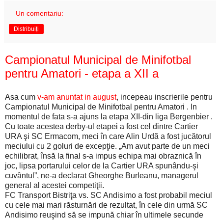
Un comentariu:
Distribuiți
Campionatul Municipal de Minifotbal
pentru Amatori - etapa a XII a
Asa cum
v-am anuntat in august
, incepeau inscrierile pentru
Campionatul Municipal de Minifotbal pentru Amatori . In
momentul de fata s-a ajuns la etapa XII-din liga Bergenbier .
Cu toate acestea derby-ul etapei a fost cel dintre Cartier
URA şi SC Ermacom, meci în care Alin Urdă a fost jucătorul
meciului cu 2 goluri de excepţie. „Am avut parte de un meci
echilibrat, însă la final s-a impus echipa mai obraznică în
joc, lipsa portarului celor de la Cartier URA spunându-şi
cuvântul”, ne-a declarat Gheorghe Burleanu, managerul
general al acestei competiţii.
FC Transport Bistriţa vs. SC Andisimo a fost probabil meciul
cu cele mai mari răsturnări de rezultat, în cele din urmă SC
Andisimo reuşind să se impună chiar în ultimele secunde