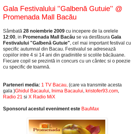
Gala Festivalului ''Galbenă Gutuie'' @
Promenada Mall Bacău
Sâmbată
28 noiembrie 2009
cu incepere de la orelele
12:00
, in
Promenada Mall Bacău
se va desfăsura
Gala
Festivalului "Galbenă Gutuie"
, cel mai important festival cu
specific autumnal din Bacau. Festivalul se adresează
copiilor intre 4 si 14 ani din gradinitile si scolile băcăuane.
Fiecare copil se prezintă in concurs cu un cântec si o poezie
cu specific de toamnă.
Parteneri media:
1 TV Bacau,
(care va transmite acesta
gala )
Ghidul Bacaului
,
Inima Bacaului
,
kristofer93.com
,
Radio 21
si
X Radio MiX
Sponsorul acestul eveniment este
BauMax