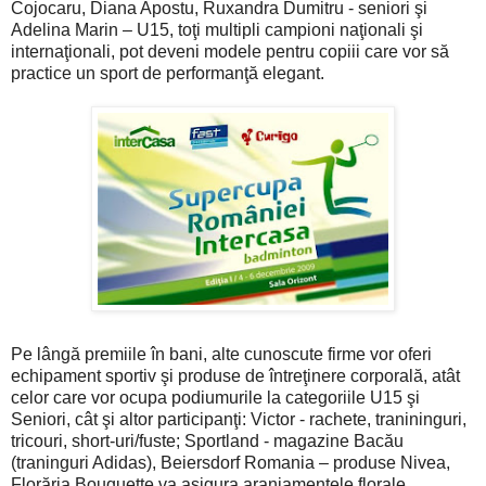
Cojocaru, Diana Apostu, Ruxandra Dumitru - seniori şi
Adelina Marin – U15, toţi multipli campioni naţionali şi
internaţionali, pot deveni modele pentru copiii care vor să
practice un sport de performanţă elegant.
Pe lângă premiile în bani, alte cunoscute firme vor oferi
echipament sportiv şi produse de întreţinere corporală, atât
celor care vor ocupa podiumurile la categoriile U15 şi
Seniori, cât şi altor participanţi: Victor - rachete, tranininguri,
tricouri, short-uri/fuste; Sportland - magazine Bacău
(traninguri Adidas), Beiersdorf Romania – produse Nivea,
Florăria Bouquette va asigura aranjamentele florale,