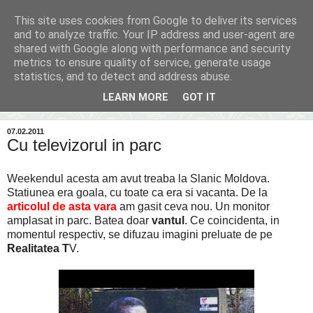
This site uses cookies from Google to deliver its services
Inima Bacăului
and to analyze traffic. Your IP address and user-agent are
shared with Google along with performance and security
metrics to ensure quality of service, generate usage
Din inima Bacăului...spre inima ta...
statistics, and to detect and address abuse.
LEARN MORE
GOT IT
▼
07.02.2011
Cu televizorul in parc
Weekendul acesta am avut treaba la Slanic Moldova.
Statiunea era goala, cu toate ca era si vacanta. De la
articolul de asta vara
am gasit ceva nou. Un monitor
amplasat in parc. Batea doar
vantul
. Ce coincidenta, in
momentul respectiv, se difuzau imagini preluate de pe
Realitatea T
V.