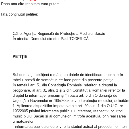
Pana una alta respiram cum putem....
Iată conținutul petiției:
Către: Agenţia Regională de Protecţie a Mediului Bacău
În atenţia: Domnului director Paul TODERICĂ
PETIŢIE
Subsemnaţii, cetăţeni români, cu datele de identificare cuprinse în
tabelul anexă de semnături ce face parte din prezenta petiţie,
în temeiul art. 51 din Constituţia României referitor la dreptul la
petiţionare, al art. 31 alin. 1 şi 2 din Constituţia României referitor la
dreptul la informaţie, precum şi în baza art. 5 din Ordonanţa de
Urgenţă a Guvernului nr. 195/2005 privind protecţia mediului, solicităm
1. Aplicarea dispoziţiilor imperative ale art. 20 alin. 1 din O.U.G. nr.
195/2005 privind informarea publicului interesat, respectiv locuitorii
municipiului Bacău şi ai comunelor limitrofe acestuia, prin realizarea
următoarelor:
- informarea publicului cu privire la stadiul actual al procedurii emiterii