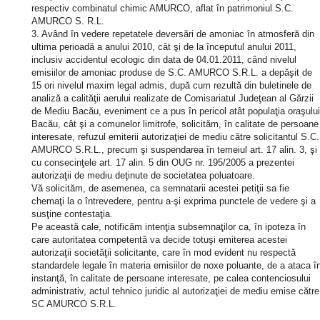
respectiv combinatul chimic AMURCO, aflat în patrimoniul S.C.
AMURCO S. R.L.
3. Având în vedere repetatele deversări de amoniac în atmosferă din
ultima perioadă a anului 2010, cât şi de la începutul anului 2011,
inclusiv accidentul ecologic din data de 04.01.2011, când nivelul
emisiilor de amoniac produse de S.C. AMURCO S.R.L. a depăşit de
15 ori nivelul maxim legal admis, după cum rezultă din buletinele de
analiză a calităţii aerului realizate de Comisariatul Judeţean al Gărzii
de Mediu Bacău, eveniment ce a pus în pericol atât populaţia oraşului
Bacău, cât şi a comunelor limitrofe, solicităm, în calitate de persoane
interesate, refuzul emiterii autorizaţiei de mediu către solicitantul S.C.
AMURCO S.R.L., precum şi suspendarea în temeiul art. 17 alin. 3, şi
cu consecinţele art. 17 alin. 5 din OUG nr. 195/2005 a prezentei
autorizaţii de mediu deţinute de societatea poluatoare.
Vă solicităm, de asemenea, ca semnatarii acestei petiţii sa fie
chemaţi la o întrevedere, pentru a-şi exprima punctele de vedere şi a
susţine contestaţia.
Pe această cale, notificăm intenţia subsemnaţilor ca, în ipoteza în
care autoritatea competentă va decide totuşi emiterea acestei
autorizaţii societăţii solicitante, care în mod evident nu respectă
standardele legale în materia emisiilor de noxe poluante, de a ataca î
instanţă, în calitate de persoane interesate, pe calea contenciosului
administrativ, actul tehnico juridic al autorizaţiei de mediu emise către
SC AMURCO S.R.L.