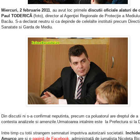
Miercuri, 2 februarie 2011
, au avut loc primele
discutii oficiale alaturi d
Paul TODERICĂ
(foto), director al Agenţiei Regionale de Protecţie a Mediulu
Bacău. S-a declarat neutru si ca depinde de celelalte institutii precum Direct
Sanatate si Garda de Mediu.
Din discutii ni s-a confirmat neputinta, precum ca poluatorul are dreptul de a
contesta analizele si amenzile.Urmatoarea intalnire este la Prefectura si la 
Intre timp cu totii strangem semnaturi impotriva autorizarii societatii.
Inchide
Amurco
are și o
pagină de Facebook
, administrată de jurnalista Nicoleta Bi