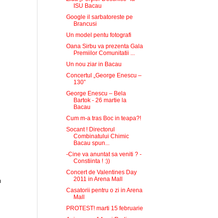
ISU Bacau
Google il sarbatoreste pe
Brancusi
Un model pentu fotografi
Oana Sirbu va prezenta Gala
Premiilor Comunitatii ...
Un nou ziar in Bacau
Concertul „George Enescu –
130”
George Enescu – Bela
Bartok - 26 martie la
Bacau
Cum m-a tras Boc in teapa?!
Socant ! Directorul
Combinatului Chimic
Bacau spun...
-Cine va anuntat sa veniti ? -
Constiinta ! :))
Concert de Valentines Day
2011 in Arena Mall
n
Casatorii pentru o zi in Arena
Mall
PROTEST! marti 15 februarie