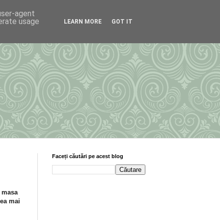
 user-agent
nerate usage
LEARN MORE
GOT IT
Faceți căutări pe acest blog
a masa
cea mai