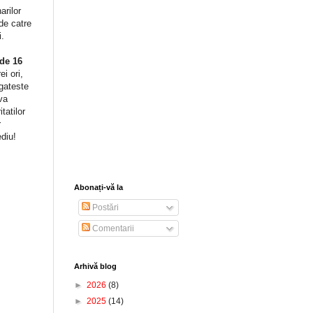
arilor
de catre
i.
 de 16
i ori,
egateste
va
tatilor
r
diu!
Abonați-vă la
Postări
Comentarii
Arhivă blog
►
2026
(8)
►
2025
(14)