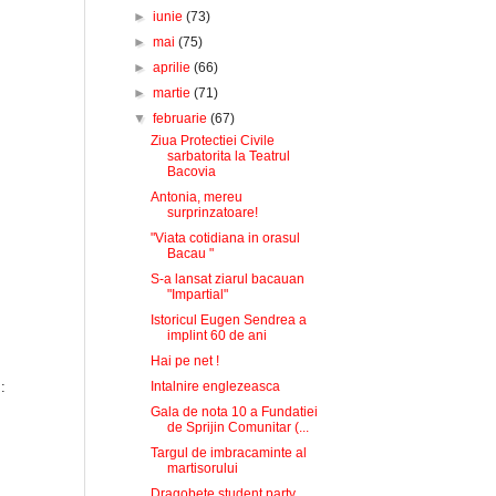
►
iunie
(73)
►
mai
(75)
►
aprilie
(66)
►
martie
(71)
▼
februarie
(67)
Ziua Protectiei Civile
sarbatorita la Teatrul
Bacovia
Antonia, mereu
surprinzatoare!
"Viata cotidiana in orasul
Bacau "
S-a lansat ziarul bacauan
"Impartial"
Istoricul Eugen Sendrea a
implint 60 de ani
Hai pe net !
:
Intalnire englezeasca
Gala de nota 10 a Fundatiei
de Sprijin Comunitar (...
Targul de imbracaminte al
martisorului
Dragobete student party