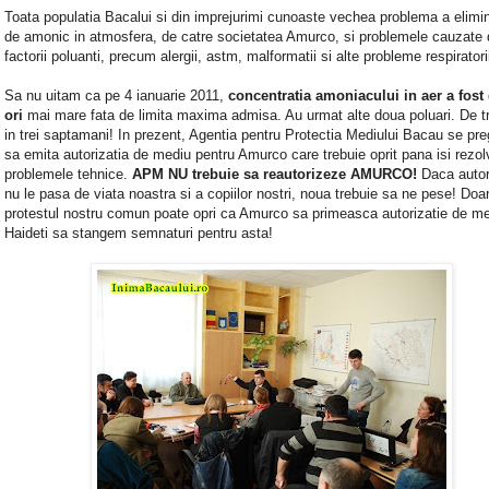
Toata populatia Bacalui si din imprejurimi cunoaste vechea problema a elimin
de amonic in atmosfera, de catre societatea Amurco, si problemele cauzate 
factorii poluanti, precum alergii, astm, malformatii si alte probleme respiratori
Sa nu uitam ca pe 4 ianuarie 2011,
concentratia amoniacului in aer a fost
ori
mai mare fata de limita maxima admisa. Au urmat alte doua poluari. De tre
in trei saptamani! In prezent, Agentia pentru Protectia Mediului Bacau se pr
sa emita autorizatia de mediu pentru Amurco care trebuie oprit pana isi rezol
problemele tehnice.
APM NU trebuie sa reautorizeze AMURCO!
Daca autori
nu le pasa de viata noastra si a copiilor nostri, noua trebuie sa ne pese! Doa
protestul nostru comun poate opri ca Amurco sa primeasca autorizatie de me
Haideti sa stangem semnaturi pentru asta!