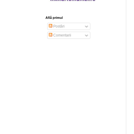
Află primul
Postări
Comentarii