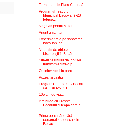
Termopane in Piaţa Centrală
Programul Teatrului
Municipal Bacovia (9-28
februa...
Magazin pentru suflet
Anunt umanitar
Experimentele pe sanatatea
bacauanilor
Magazin de obiecte
bisericeşti în Bacău
Site-ul bazinului de inot s-a
transformat intr-o p...
Cu televizorul in parc
Pozezi si castigi
Program Cinema City Bacau
04 - 10/02/2011
105 ani de viata
Intalnirea cu Prefectul
Bacaului si teapa care ni
...
Prima benzinărie fără
personal s-a deschis in
Bacau