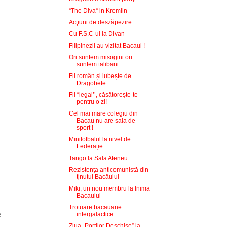
.
“The Diva“ in Kremlin
Acţiuni de deszăpezire
Cu F.S.C-ul la Divan
Filipinezii au vizitat Bacaul !
Ori suntem misogini ori
suntem talibani
Fii român și iubește de
Dragobete
Fii “legal’’, căsătorește-te
pentru o zi!
Cel mai mare colegiu din
Bacau nu are sala de
sport !
Minifotbalul la nivel de
Federație
Tango la Sala Ateneu
Rezistenţa anticomunistă din
ţinutul Bacăului
Miki, un nou membru la Inima
Bacaului
Trotuare bacauane
e
intergalactice
Ziua „Porţilor Deschise” la