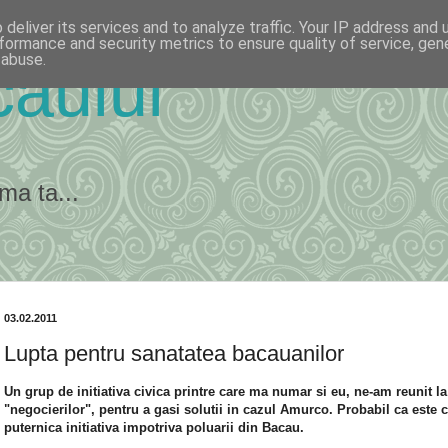
deliver its services and to analyze traffic. Your IP address and
formance and security metrics to ensure quality of service, ge
 abuse.
ăului
ma ta...
03.02.2011
Lupta pentru sanatatea bacauanilor
Un grup de initiativa civica printre care ma numar si eu, ne-am reunit l
"negocierilor", pentru a gasi solutii in cazul Amurco. Probabil ca este 
puternica initiativa impotriva poluarii din Bacau.