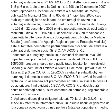
autorizaţiei de mediu a SC AMURCO S.R.L. Astfel, conform art. 4 alin
1, 5 şi 6 alin. 1 din anexa la Ordinul nr. 1.798 din 19 noiembrie 2007
pentru aprobarea Procedurii de emitere a autorizaţiei de mediu,
publicată în Monitorul Oficial nr. 808 din 27 noiembrie 2007, care
stabileşte condiţiile de solicitare, de emitere şi de revizuire a
autorizaţiei de mediu, coroborat cu art. 12 din Ordonanţa de Urgenţă
nr. 195 din 22 decembrie 2005 privind protecţia mediului, publicată in
Monitorul Oficial nr. 1.196 din 30 decembrie 2005, cu modificările şi
completările ulterioare, Agenţia Judeţeană pentru Protecţia Mediului
Bacău (transformată în Agenţia Regională pentru Protecţia Mediului)
este autoritatea competentă pentru derularea procedurii de emitere a
autorizaţiei de mediu societăţii S.C. AMURCO S.R.L. .
- aducerea la cunoştinţa publicului a evaluării de mediu, evaluării
impactului asupra mediului, acte prevăzute de art. 21 din OUG nr.
195/2005, precum şi darea spre publicitatea locuitorilor municipiului
Bacău şi ai comunelor limitrofe a bilanţului de mediu prevăzut de art.
12 alin. 2 şi 3 din O.U.G. nr. 195/2005 ca etapă prealabilă obţinerii
autorizaţiei de mediu pentru S.C. AMURCO S.R.L., având în vedere
faptul că un asemenea act premergător ar trebui să existe la dosarul
de autorizare, fiind evident că SC AMURCO S.R.L. desfăşoară
anumite activităţi care nu sunt conforme cu normele şi reglementările
de mediu în vigoare.
2. Aplicarea dispoziţiilor obligatorii ale art. 70 lit. d. din O.U.G. nr.
195/2005 referitor la informarea publicului asupra riscurilor generate d
funcţionarea obiectivului cu risc pentru sănătatea populaţiei şi mediu,