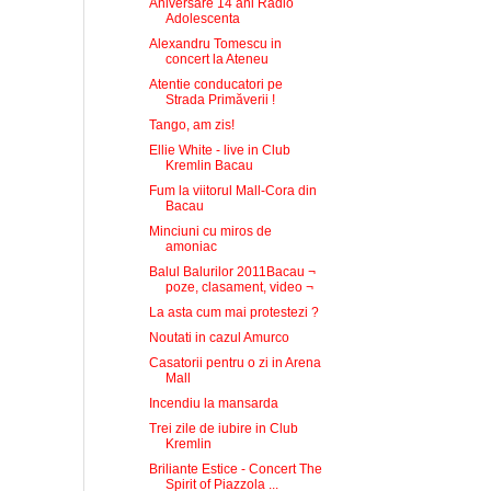
Aniversare 14 ani Radio
Adolescenta
Alexandru Tomescu in
concert la Ateneu
Atentie conducatori pe
Strada Primăverii !
Tango, am zis!
Ellie White - live in Club
Kremlin Bacau
Fum la viitorul Mall-Cora din
Bacau
Minciuni cu miros de
amoniac
Balul Balurilor 2011Bacau ¬
poze, clasament, video ¬
La asta cum mai protestezi ?
Noutati in cazul Amurco
Casatorii pentru o zi in Arena
Mall
Incendiu la mansarda
Trei zile de iubire in Club
Kremlin
Briliante Estice - Concert The
Spirit of Piazzola ...