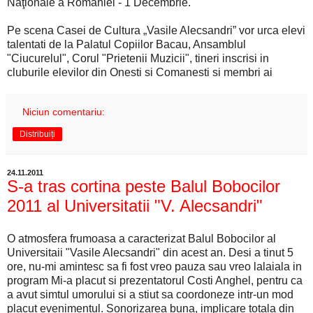
Naţionale a României - 1 Decembrie.
Pe scena Casei de Cultura „Vasile Alecsandri” vor urca elevi
talentati de la Palatul Copiilor Bacau, Ansamblul
"Ciucurelul", Corul "Prietenii Muzicii", tineri inscrisi in
cluburile elevilor din Onesti si Comanesti si membri ai
Niciun comentariu:
Distribuiți
24.11.2011
S-a tras cortina peste Balul Bobocilor
2011 al Universitatii "V. Alecsandri"
O atmosfera frumoasa a caracterizat Balul Bobocilor al
Universitaii "Vasile Alecsandri" din acest an. Desi a tinut 5
ore, nu-mi amintesc sa fi fost vreo pauza sau vreo lalaiala in
program Mi-a placut si prezentatorul Costi Anghel, pentru ca
a avut simtul umorului si a stiut sa coordoneze intr-un mod
placut evenimentul. Sonorizarea buna, implicare totala din