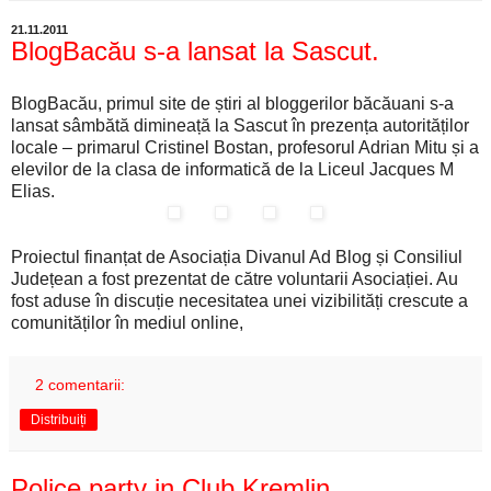
21.11.2011
BlogBacău s-a lansat la Sascut.
BlogBacău, primul site de știri al bloggerilor băcăuani s-a
lansat sâmbătă dimineață la Sascut în prezența autorităților
locale – primarul Cristinel Bostan, profesorul Adrian Mitu și a
elevilor de la clasa de informatică de la Liceul Jacques M
Elias.
Proiectul finanțat de Asociația Divanul Ad Blog și Consiliul
Județean a fost prezentat de către voluntarii Asociației. Au
fost aduse în discuție necesitatea unei vizibilități crescute a
comunităților în mediul online,
2 comentarii:
Distribuiți
Police party in Club Kremlin