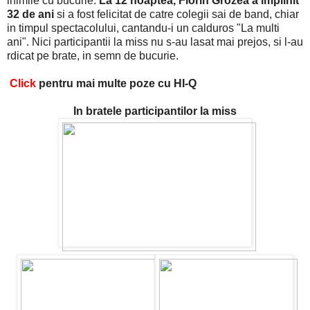
inimile cu bucurie.
La 12 noaptea, Florin Grozea a implinit
32 de ani
si a fost felicitat de catre colegii sai de band, chiar
in timpul spectacolului, cantandu-i un calduros "La multi
ani". Nici participantii la miss nu s-au lasat mai prejos, si l-au
rdicat pe brate, in semn de bucurie.
Click
pentru mai multe poze cu HI-Q
In bratele participantilor la miss