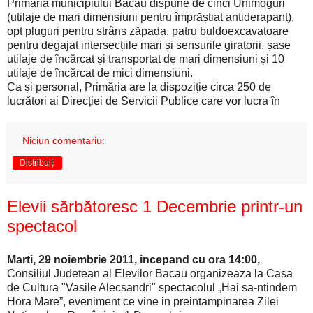
Primăria municipiului Bacău dispune de cinci Unimoguri
(utilaje de mari dimensiuni pentru împrăștiat antiderapant),
opt pluguri pentru strâns zăpada, patru buldoexcavatoare
pentru degajat intersecțiile mari și sensurile giratorii, șase
utilaje de încărcat și transportat de mari dimensiuni și 10
utilaje de încărcat de mici dimensiuni.
Ca și personal, Primăria are la dispoziție circa 250 de
lucrători ai Direcției de Servicii Publice care vor lucra în
Niciun comentariu:
Distribuiți
Elevii sărbătoresc 1 Decembrie printr-un
spectacol
Marti, 29 noiembrie 2011, incepand cu ora 14:00,
Consiliul Judetean al Elevilor Bacau organizeaza la Casa
de Cultura "Vasile Alecsandri" spectacolul „Hai sa-ntindem
Hora Mare”, eveniment ce vine in preintampinarea Zilei