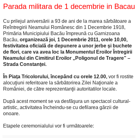
Parada militara de 1 decembrie in Bacau
Cu prilejul aniversării a 93 de ani de la marea sărbătoare a
Reîntregirii Neamului Românesc din 1 Decembrie 1918,
Primăria Municipiului Bacău împreună cu Garnizoana
Bacău,
organizează joi, 1 Decembrie 2011, orele 10,00,
festivitatea oficială de depunere a unor jerbe şi buchete
de flori, care va avea loc la Monumentul Eroilor Întregirii
Neamului din Cimitirul Eroilor „Poligonul de Tragere” –
Strada Constanţei.
În Piaţa Tricolorului, începând cu orele 12.00,
vor fi rostite
alocuţiuni referitoare la sărbătorirea Zilei Naţionale a
României, de către reprezentanţii autoritatilor locale.
După acest moment se va desfăşura un spectacol cultural-
artistic, activitatea încheindu-se cu defilarea gărzii de
onoare.
Etapele ceremonialului vor fi următoarele: