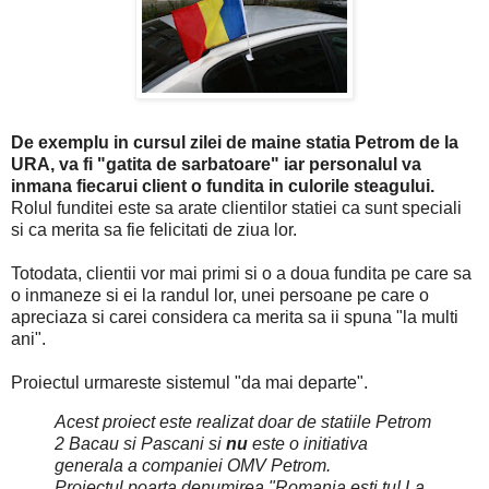
De exemplu in cursul zilei de maine statia Petrom de la
URA, va fi "gatita de sarbatoare" iar personalul va
inmana fiecarui client o fundita in culorile steagului.
Rolul funditei este sa arate clientilor statiei ca sunt speciali
si ca merita sa fie felicitati de ziua lor.
Totodata, clientii vor mai primi si o a doua fundita pe care sa
o inmaneze si ei la randul lor, unei persoane pe care o
apreciaza si carei considera ca merita sa ii spuna "la multi
ani".
Proiectul urmareste sistemul "da mai departe".
Acest proiect este realizat doar de statiile Petrom
2 Bacau si Pascani si
nu
este o initiativa
generala a companiei OMV Petrom.
Proiectul poarta denumirea "Romania esti tu! La