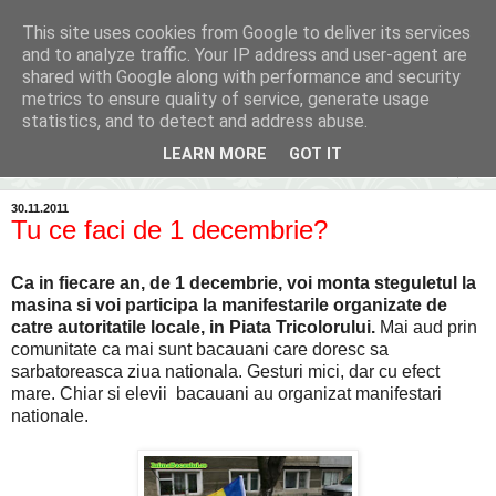
This site uses cookies from Google to deliver its services
Inima Bacăului
and to analyze traffic. Your IP address and user-agent are
shared with Google along with performance and security
metrics to ensure quality of service, generate usage
Din inima Bacăului...spre inima ta...
statistics, and to detect and address abuse.
LEARN MORE
GOT IT
▼
30.11.2011
Tu ce faci de 1 decembrie?
Ca in fiecare an, de 1 decembrie, voi monta steguletul la
masina si voi participa la manifestarile organizate de
catre autoritatile locale, in Piata Tricolorului.
Mai aud prin
comunitate ca mai sunt bacauani care doresc sa
sarbatoreasca ziua nationala. Gesturi mici, dar cu efect
mare. Chiar si elevii bacauani au organizat manifestari
nationale.