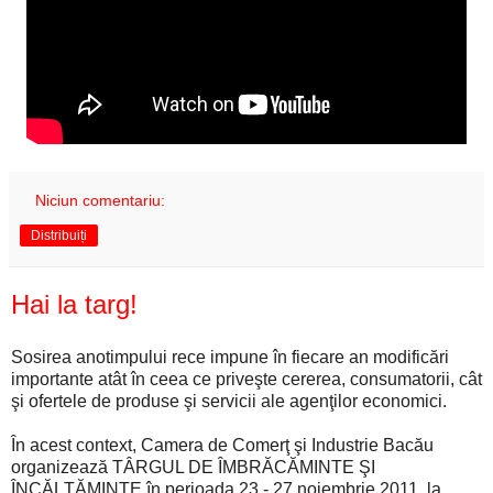
Niciun comentariu:
Distribuiți
Hai la targ!
Sosirea anotimpului rece impune în fiecare an modificări
importante atât în ceea ce priveşte cererea, consumatorii, cât
şi ofertele de produse şi servicii ale agenţilor economici.
În acest context, Camera de Comerţ şi Industrie Bacău
organizează TÂRGUL DE ÎMBRĂCĂMINTE ŞI
ÎNCĂLŢĂMINTE în perioada 23 - 27 noiembrie 2011, la