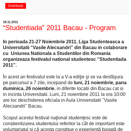
Distribuiți
18.11.2011
“Studentiada” 2011 Bacau - Program
In perioada 21-27 Noiembrie 2011, Liga Studenteasca a
Universitatii “Vasile Alecsandri” din Bacau in colaborare
cu Uniunea Nationala a Studentilor din Romania
organizeaza festivalul national studentesc “Studentiada
2011″.
În acest an festivalul este la a V-a ediţie şi se va desfăşura
pe parcursul a 7 zile, incepand de
luni, 21 noiembrie, pana
duminica, 26 noiembrie
, in diferite locatii din Bacau cat si
in incinta Universitatii. Luni, 21 noiembrie 2011 la ora 10:00
are loc deschiderea oficiala in Aula Universitatii "Vasile
Alecsandri" Bacau.
Scopul acestui festival naţional studenţesc este de
conștientizarea studentului referitor la cât de important este
voluntariatul și că acesta constitue o experienţă bogată de