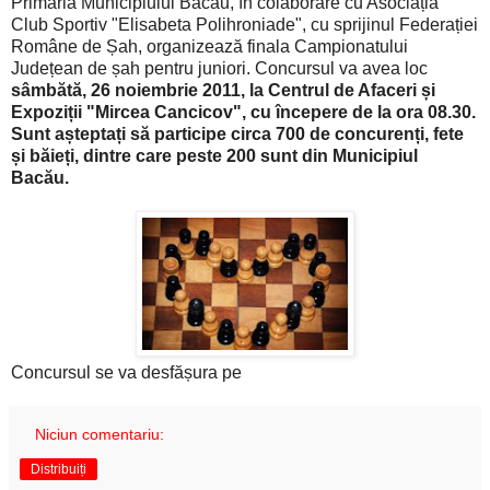
Primăria Municipiului Bacău, în colaborare cu Asociația
Club Sportiv "Elisabeta Polihroniade", cu sprijinul Federației
Române de Șah, organizează finala Campionatului
Județean de șah pentru juniori. Concursul va avea loc
sâmbătă, 26 noiembrie 2011, la Centrul de Afaceri și
Expoziții "Mircea Cancicov", cu începere de la ora 08.30.
Sunt așteptați să participe circa 700 de concurenți, fete
și băieți, dintre care peste 200 sunt din Municipiul
Bacău.
Concursul se va desfășura pe
Niciun comentariu:
Distribuiți