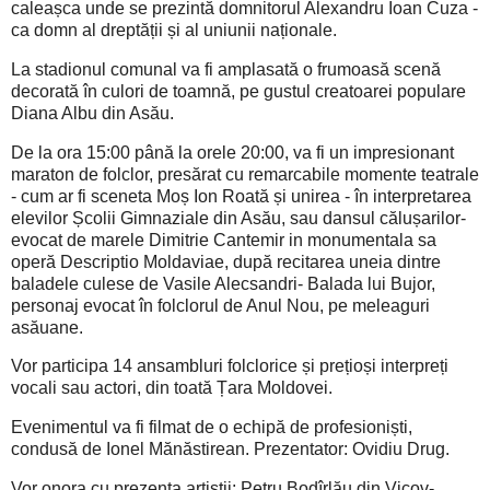
caleașca unde se prezintă domnitorul Alexandru Ioan Cuza -
ca domn al dreptății și al uniunii naționale.
La stadionul comunal va fi amplasată o frumoasă scenă
decorată în culori de toamnă, pe gustul creatoarei populare
Diana Albu din Asău.
De la ora 15:00 până la orele 20:00, va fi un impresionant
maraton de folclor, presărat cu remarcabile momente teatrale
- cum ar fi sceneta Moș Ion Roată și unirea - în interpretarea
elevilor Școlii Gimnaziale din Asău, sau dansul călușarilor-
evocat de marele Dimitrie Cantemir in monumentala sa
operă Descriptio Moldaviae, după recitarea uneia dintre
baladele culese de Vasile Alecsandri- Balada lui Bujor,
personaj evocat în folclorul de Anul Nou, pe meleaguri
asăuane.
Vor participa 14 ansambluri folclorice și prețioși interpreți
vocali sau actori, din toată Țara Moldovei.
Evenimentul va fi filmat de o echipă de profesioniști,
condusă de Ionel Mănăstirean. Prezentator: Ovidiu Drug.
Vor onora cu prezența artiștii: Petru Bodîrlău din Vicov-