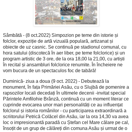
Sâmbătă - (8 oct.2022) Simpozion pe teme din istorie și
folclor, expoziție de artă vizuală populară, artizanat și
obiecte de uz casnic. Se continuă pe stadionul comunal, cu
hora satului (discotecă în aer liber, pe teme folclorice) și un
program artistic de 3 ore, de la ora 18,00 la 21,00, cu artiști
în recital și ansambluri folclorice renumite. În încheiere ne
vom bucura de un spectaculos foc de tabără!
Duminică- ziua a doua (9 oct. 2022) - Debutează la
monument, în fața Primăriei Asău, cu o Slujbă de pomenire a
rapsozilor locali decedați în ultimele decenii -invitat special
Părintele Amfilohie Brânză, continuă cu un moment literar ce
cuprinde evocarea unor mari personalități ce au influențat
folclorul și istoria românilor - cu participarea extraordinară a
scriitorului Petrică Colăcel din Asău, iar la ora 14,30 va avea
loc o impresionantă paradă cu Ștefan cel Mare călare pe cal,
însoțit de un grup de călăreți din comuna Asău și urmat de o