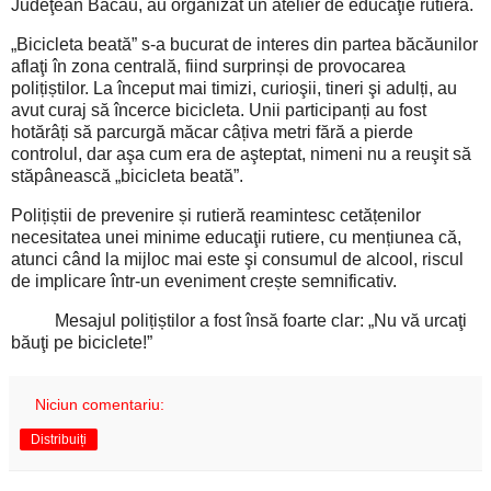
Judeţean Bacău, au organizat un atelier de educaţie rutieră.
„Bicicleta beată” s-a bucurat de interes din partea băcăunilor
aflaţi în zona centrală, fiind surprinși de provocarea
polițiștilor. La început mai timizi, curioşii, tineri şi adulți, au
avut curaj să încerce bicicleta. Unii participanți au fost
hotărâți să parcurgă măcar câțiva metri fără a pierde
controlul, dar aşa cum era de aşteptat, nimeni nu a reuşit să
stăpânească „bicicleta beată”.
Polițiștii de prevenire și rutieră reamintesc cetățenilor
necesitatea unei minime educaţii rutiere, cu mențiunea că,
atunci când la mijloc mai este şi consumul de alcool, riscul
de implicare într-un eveniment crește semnificativ.
Mesajul polițiștilor a fost însă foarte clar: „Nu vă urcaţi
băuţi pe biciclete!”
Niciun comentariu:
Distribuiți