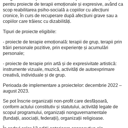
pentru proiecte de terapii emoționale și expresive, având ca
scop reabilitarea psiho-socială a copiilor cu afecțiuni
cronice, în curs de recuperare după afecțiuni grave sau a
copiilor care trăiesc cu dizabilități.
Tipuri de proiecte eligibile:
- proiecte de terapie emoțională: terapii de grup, terapii prin
trăiri personale pozitive, prin experiențe și acumulări
personale;
- proiecte de terapie prin artă și de expresivitate artistică:
instrumente vizuale, muzică, activități de autoexprimare
creativă, individuale și de grup.
Perioada de implementare a proiectelor: decembrie 2022 –
august 2023.
Se pot înscrie organizații non-profit care desfășoară,
conform actului constitutiv și statutului, activități legate de
scopul programului, organizații nonguvernamentale
(fundații, asociații, federații), organizații religioase.