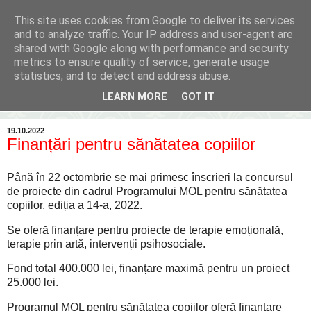
This site uses cookies from Google to deliver its services
Inima Bacăului
and to analyze traffic. Your IP address and user-agent are
shared with Google along with performance and security
metrics to ensure quality of service, generate usage
Din inima Bacăului...spre inima ta...
statistics, and to detect and address abuse.
LEARN MORE
GOT IT
▼
19.10.2022
Finanțări pentru sănătatea copiilor
Până în 22 octombrie se mai primesc înscrieri la concursul
de proiecte din cadrul Programului MOL pentru sănătatea
copiilor, ediția a 14-a, 2022.
Se oferă finanțare pentru proiecte de terapie emoțională,
terapie prin artă, intervenții psihosociale.
Fond total 400.000 lei, finanțare maximă pentru un proiect
25.000 lei.
Programul MOL pentru sănătatea copiilor oferă finanțare