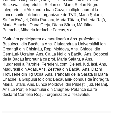
Suceava, interpretul lui Ștefan cel Mare, Ștefan Negru-
interpretul lui Alexandru Ioan Cuza, multiplu laureat la
concursurile folclorice organizare de TVR, Maria Șalaru,
Ștefan Enășel, Otilia Purcaru, Maria Tătaru, Roberta Rață,
Maria Enache, Oana Crețu, Diana Sârbu, Mădălina
Petrache, Mihaela Iordache Farcaș, ș.a.
"Salutăm participarea extraordinară a Ans. profesionist
Busuiocul din Bacău, a Ans. Ciuleandra a Universității Ion
Creangă din Chișinău, Rep. Moldova, Ans. Ghiocel din
Cernăuți- Ucraina, Ans. Ca La Noi din Bacău, Ans. Bobocel
de la Bacău împreună cu prof. Maria Șalaru, a Ans.
Hurgheșul a Parohiei Feredeni, com. Deleni, jud. Iași, Ans.
Mugurașii din Agăș, Ans. Zestrea din Bacău, Ans. Datini
Trotușene din Tg Ocna, Ans. Trandafir de la Sărata și Maria
Enache, a Grupului folcloric Băcăuanii- condus de îndrăgita
Maria Tătaru, Ans. Lunca Moldovei din Pildești, jud. Neamț,
Ans La Porțile Neamului din Ciugheș- Palanca ș.a."a
declarat Camelia Roșu - organizator al festivalului.