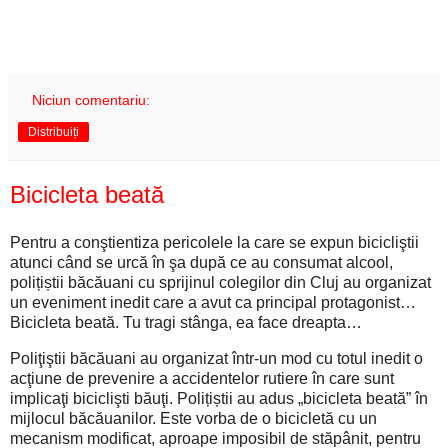
Niciun comentariu:
Distribuiți
Bicicleta beată
Pentru a conştientiza pericolele la care se expun bicicliştii
atunci când se urcă în şa după ce au consumat alcool,
polițiștii băcăuani cu sprijinul colegilor din Cluj au organizat
un eveniment inedit care a avut ca principal protagonist…
Bicicleta beată. Tu tragi stânga, ea face dreapta…
Poliţiştii băcăuani au organizat într-un mod cu totul inedit o
acţiune de prevenire a accidentelor rutiere în care sunt
implicaţi biciclişti băuţi. Polițiștii au adus „bicicleta beată” în
mijlocul băcăuanilor. Este vorba de o bicicletă cu un
mecanism modificat, aproape imposibil de stăpânit, pentru