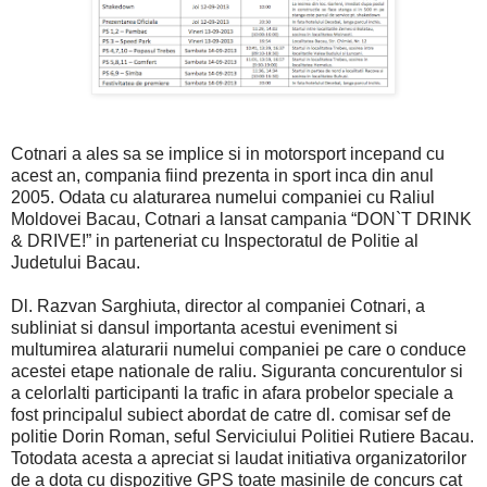
Cotnari a ales sa se implice si in motorsport incepand cu
acest an, compania fiind prezenta in sport inca din anul
2005. Odata cu alaturarea numelui companiei cu Raliul
Moldovei Bacau, Cotnari a lansat campania “DON`T DRINK
& DRIVE!” in parteneriat cu Inspectoratul de Politie al
Judetului Bacau.
Dl. Razvan Sarghiuta, director al companiei Cotnari, a
subliniat si dansul importanta acestui eveniment si
multumirea alaturarii numelui companiei pe care o conduce
acestei etape nationale de raliu. Siguranta concurentulor si
a celorlalti participanti la trafic in afara probelor speciale a
fost principalul subiect abordat de catre dl. comisar sef de
politie Dorin Roman, seful Serviciului Politiei Rutiere Bacau.
Totodata acesta a apreciat si laudat initiativa organizatorilor
de a dota cu dispozitive GPS toate masinile de concurs cat