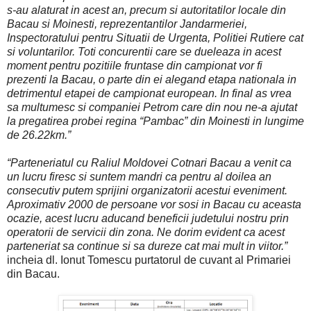
s-au alaturat in acest an, precum si autoritatilor locale din
Bacau si Moinesti, reprezentantilor Jandarmeriei,
Inspectoratului pentru Situatii de Urgenta, Politiei Rutiere cat
si voluntarilor. Toti concurentii care se dueleaza in acest
moment pentru pozitiile fruntase din campionat vor fi
prezenti la Bacau, o parte din ei alegand etapa nationala in
detrimentul etapei de campionat european. In final as vrea
sa multumesc si companiei Petrom care din nou ne-a ajutat
la pregatirea probei regina “Pambac” din Moinesti in lungime
de 26.22km.”
“Parteneriatul cu Raliul Moldovei Cotnari Bacau a venit ca
un lucru firesc si suntem mandri ca pentru al doilea an
consecutiv putem sprijini organizatorii acestui eveniment.
Aproximativ 2000 de persoane vor sosi in Bacau cu aceasta
ocazie, acest lucru aducand beneficii judetului nostru prin
operatorii de servicii din zona. Ne dorim evident ca acest
parteneriat sa continue si sa dureze cat mai mult in viitor.”
incheia dl. Ionut Tomescu purtatorul de cuvant al Primariei
din Bacau.