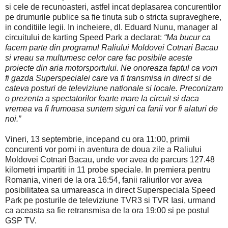
si cele de recunoasteri, astfel incat deplasarea concurentilor
pe drumurile publice sa fie tinuta sub o stricta supraveghere,
in conditiile legii. In incheiere, dl. Eduard Nunu, manager al
circuitului de karting Speed Park a declarat:
“Ma bucur ca
facem parte din programul Raliului Moldovei Cotnari Bacau
si vreau sa multumesc celor care fac posibile aceste
proiecte din aria motorsportului. Ne onoreaza faptul ca vom
fi gazda Superspecialei care va fi transmisa in direct si de
cateva posturi de televiziune nationale si locale. Preconizam
o prezenta a spectatorilor foarte mare la circuit si daca
vremea va fi frumoasa suntem siguri ca fanii vor fi alaturi de
noi.”
Vineri, 13 septembrie, incepand cu ora 11:00, primii
concurenti vor porni in aventura de doua zile a Raliului
Moldovei Cotnari Bacau, unde vor avea de parcurs 127.48
kilometri impartiti in 11 probe speciale. In premiera pentru
Romania, vineri de la ora 16:54, fanii raliurilor vor avea
posibilitatea sa urmareasca in direct Superspeciala Speed
Park pe posturile de televiziune TVR3 si TVR Iasi, urmand
ca aceasta sa fie retransmisa de la ora 19:00 si pe postul
GSP TV.