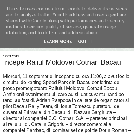
This site uses cookies from Google to deliver its services
Inima Bacăului
and to analyze traffic. Your IP address and user-agent are
shared with Google along with performance and security
metrics to ensure quality of service, generate usage
Din inima Bacăului...spre inima ta...
statistics, and to detect and address abuse.
LEARN MORE
GOT IT
▼
12.09.2013
Incepe Raliul Moldovei Cotnari Bacau
Miercuri, 11 septembrie, incepand cu ora 11:00, a avut loc la
circuitul de karting Speed Park din Bacau conferinta de
presa premergatoare Raliului Moldovei Cotnari Bacau.
Amfitrionii evenimentului, care au si luat cuvantul rand pe
rand, au fost dl. Adrian Raspopa in calitate de organizator si
pilot Bacau Rally Team, dl. Ionut Tomescu purtatorul de
cuvant al Primariei din Bacau, dl. Razvan Sarghiuta –
director al companiei S.C. Cotnari S.A. – partener principal
al raliului, dl. Catalin Grigoriu – director comercial al
companiei Pambac, dl. comisar sef de politie Dorin
Roman –