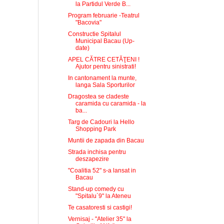
la Partidul Verde B...
Program februarie -Teatrul
"Bacovia"
Constructie Spitalul
Municipal Bacau (Up-
date)
APEL CĂTRE CETĂŢENI !
Ajutor pentru sinistrati!
In cantonament la munte,
langa Sala Sporturilor
Dragostea se cladeste
caramida cu caramida - la
ba...
Targ de Cadouri la Hello
Shopping Park
Muntii de zapada din Bacau
Strada inchisa pentru
deszapezire
"Coalitia 52" s-a lansat in
Bacau
Stand-up comedy cu
"Spitalu`9" la Ateneu
Te casatoresti si castigi!
Vernisaj - "Atelier 35" la