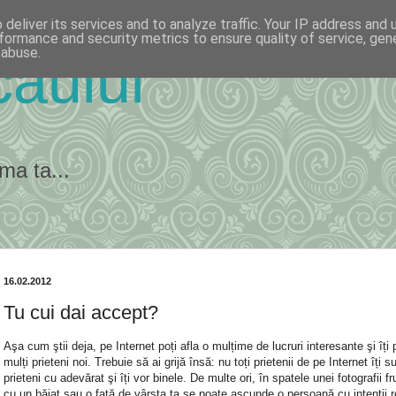
deliver its services and to analyze traffic. Your IP address and
formance and security metrics to ensure quality of service, ge
 abuse.
ăului
ma ta...
16.02.2012
Tu cui dai accept?
Aşa cum ştii deja, pe Internet poți afla o mulțime de lucruri interesante şi îți 
mulți prieteni noi. Trebuie să ai grijă însă: nu toți prietenii de pe Internet îți s
prieteni cu adevărat şi îți vor binele. De multe ori, în spatele unei fotografii 
cu un băiat sau o fată de vârsta ta se poate ascunde o persoană cu intenții r