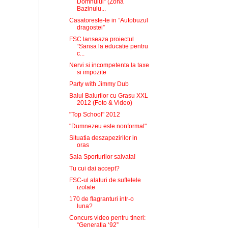
Domnului'' (Zona
Bazinulu...
Casatoreste-te in ”Autobuzul
dragostei”
FSC lanseaza proiectul
“Sansa la educatie pentru
c...
Nervi si incompetenta la taxe
si impozite
Party with Jimmy Dub
Balul Balurilor cu Grasu XXL
2012 (Foto & Video)
"Top School" 2012
"Dumnezeu este nonformal"
Situatia deszapezirilor in
oras
Sala Sporturilor salvata!
Tu cui dai accept?
FSC-ul alaturi de sufletele
izolate
170 de flagranturi intr-o
luna?
Concurs video pentru tineri:
“Generatia ‘92”