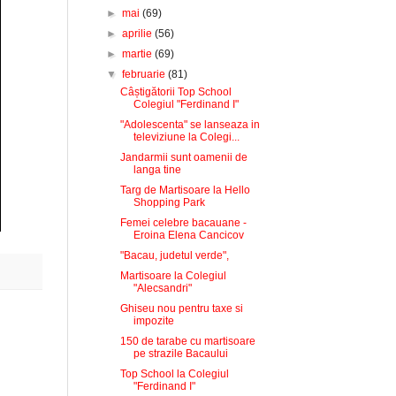
►
mai
(69)
►
aprilie
(56)
►
martie
(69)
▼
februarie
(81)
Câștigătorii Top School
Colegiul "Ferdinand I"
"Adolescenta" se lanseaza in
televiziune la Colegi...
Jandarmii sunt oamenii de
langa tine
Targ de Martisoare la Hello
Shopping Park
Femei celebre bacauane -
Eroina Elena Cancicov
"Bacau, judetul verde",
Martisoare la Colegiul
"Alecsandri"
Ghiseu nou pentru taxe si
impozite
150 de tarabe cu martisoare
pe strazile Bacaului
Top School la Colegiul
"Ferdinand I"