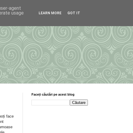
 user-agent
nerate usage
LEARN MORE
GOT IT
Faceți căutări pe acest blog
poți face
unt
frumoase
ele.