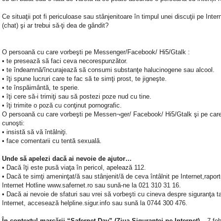
Ce situaţii pot fi periculoase sau stânjenitoare în timpul unei discuţii pe Inter
(chat) şi ar trebui să-ţi dea de gândit?
O persoană cu care vorbeşti pe Messenger/Facebook/ Hi5/Gtalk :
• te presează să faci ceva necorespunzător.
• te îndeamnă/încurajează să consumi substanţe halucinogene sau alcool.
• îţi spune lucruri care te fac să te simţi prost, te jigneşte.
• te înspăimântă, te sperie.
• îţi cere să-i trimiţi sau să postezi poze nud cu tine.
• îţi trimite o poză cu conţinut pornografic.
O persoană cu care vorbeşti pe Messen¬ger/ Facebook/ Hi5/Gtalk şi pe car
cunoşti:
• insistă să vă întâlniţi.
• face comentarii cu tentă sexuală.
Unde să apelezi dacă ai nevoie de ajutor…
• Dacă îţi este pusă viaţa în pericol, apelează 112.
• Dacă te simţi ameninţat/ă sau stânjenit/ă de ceva întâlnit pe Internet,rapor
Internet Hotline www.safernet.ro sau sună-ne la 021 310 31 16.
• Dacă ai nevoie de sfaturi sau vrei să vorbeşti cu cineva despre siguranţa t
Internet, accesează helpline.sigur.info sau sună la 0744 300 476.
În contextul marcării “Safernet Day” (Ziua Siguranţei pe Internet)
– 7 feb