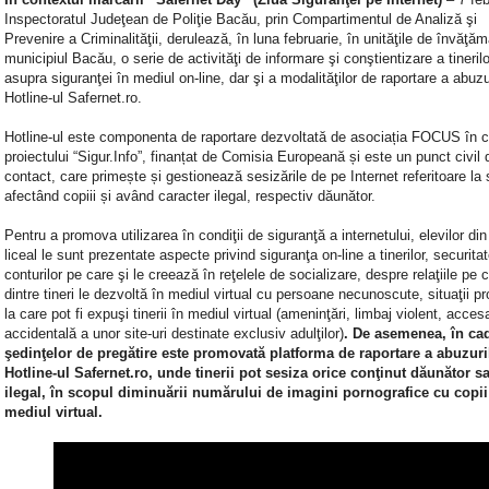
Inspectoratul Judeţean de Poliţie Bacău, prin Compartimentul de Analiză şi
Prevenire a Criminalităţii, derulează, în luna februarie, în unităţile de învăţăm
municipiul Bacău, o serie de activităţi de informare şi conştientizare a tinerilo
asupra siguranţei în mediul on-line, dar şi a modalităţilor de raportare a abuzu
Hotline-ul Safernet.ro.
Hotline-ul este componenta de raportare dezvoltată de asociația FOCUS în c
proiectului “Sigur.Info”, finanțat de Comisia Europeană și este un punct civil 
contact, care primește și gestionează sesizările de pe Internet referitoare la
afectând copiii și având caracter ilegal, respectiv dăunător.
Pentru a promova utilizarea în condiţii de siguranţă a internetului, elevilor din 
liceal le sunt prezentate aspecte privind siguranţa on-line a tinerilor, securita
conturilor pe care şi le creează în reţelele de socializare, despre relaţiile pe c
dintre tineri le dezvoltă în mediul virtual cu persoane necunoscute, situaţii p
la care pot fi expuşi tinerii în mediul virtual (ameninţări, limbaj violent, acces
accidentală a unor site-uri destinate exclusiv adulţilor)
. De asemenea, în ca
şedinţelor de pregătire este promovată platforma de raportare a abuzuri
Hotline-ul Safernet.ro, unde tinerii pot sesiza orice conţinut dăunător s
ilegal, în scopul diminuării numărului de imagini pornografice cu copii
mediul virtual.