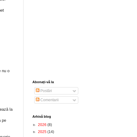
net
e nu o
Abonați-vă la
Postări
Comentarii
tează la
Arhivă blog
a pe
►
2026
(8)
►
2025
(14)
ruarie,