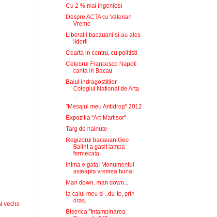
Cu 2 % mai ingeniosi
Despre ACTA cu Valerian
Vreme
Liberalii bacauani si-au ales
liderii
Cearta in centru, cu politisti
Celebrul Francesco Napoli
canta in Bacau
Balul indragostitilor -
Colegiul National de Arta
...
”Mesajul meu Antidrog" 2012
Expozitia "Art-Martisor"
Targ de hainute
Regizorul bacauan Geo
Balint a gasit lampa
fermecata
Inima e gata! Monumentul
asteapta vremea buna!
Man down, man down...
Ia calul meu si ..du-te, prin
oras.
i veche
Biserica ''Intampinarea