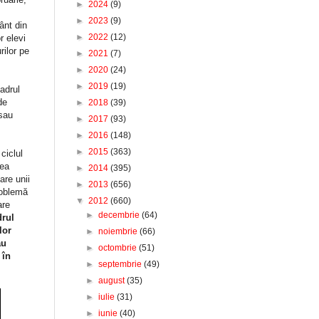
►
2024
(9)
►
2023
(9)
ânt din
►
2022
(12)
r elevi
rilor pe
►
2021
(7)
►
2020
(24)
►
2019
(19)
adrul
de
►
2018
(39)
 sau
►
2017
(93)
►
2016
(148)
►
2015
(363)
ciclul
tea
►
2014
(395)
are unii
►
2013
(656)
roblemă
▼
2012
(660)
are
►
decembrie
(64)
drul
lor
►
noiembrie
(66)
au
►
octombrie
(51)
 în
►
septembrie
(49)
►
august
(35)
►
iulie
(31)
►
iunie
(40)