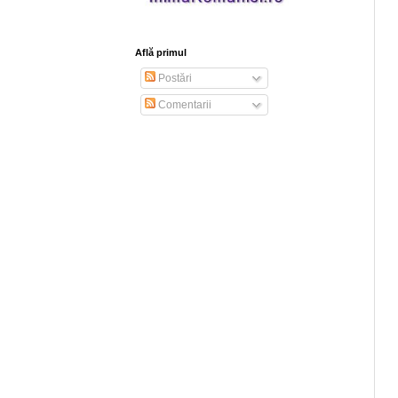
Află primul
Postări
Comentarii