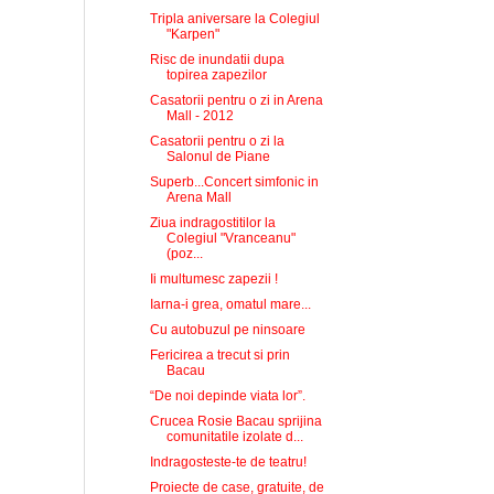
Tripla aniversare la Colegiul
"Karpen"
Risc de inundatii dupa
topirea zapezilor
Casatorii pentru o zi in Arena
Mall - 2012
Casatorii pentru o zi la
Salonul de Piane
Superb...Concert simfonic in
Arena Mall
Ziua indragostitilor la
Colegiul "Vranceanu"
(poz...
Ii multumesc zapezii !
Iarna-i grea, omatul mare...
Cu autobuzul pe ninsoare
Fericirea a trecut si prin
Bacau
“De noi depinde viata lor”.
Crucea Rosie Bacau sprijina
comunitatile izolate d...
Indragosteste-te de teatru!
Proiecte de case, gratuite, de