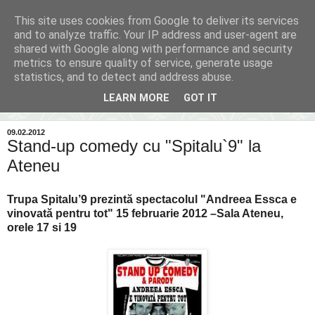
This site uses cookies from Google to deliver its services
Inima Bacăului
and to analyze traffic. Your IP address and user-agent are
shared with Google along with performance and security
metrics to ensure quality of service, generate usage
Din inima Bacăului...spre inima ta...
statistics, and to detect and address abuse.
LEARN MORE
GOT IT
▼
09.02.2012
Stand-up comedy cu "Spitalu`9" la
Ateneu
Trupa Spitalu’9 prezintă spectacolul "Andreea Essca e
vinovată pentru tot" 15 februarie 2012 –Sala Ateneu,
orele 17 si 19