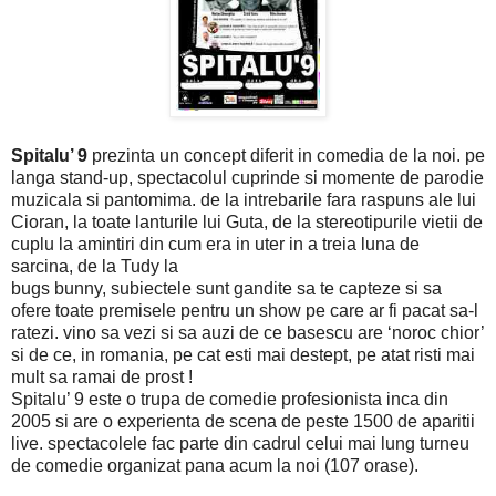
Spitalu’ 9
prezinta un concept diferit in comedia de la noi. pe
langa stand-up, spectacolul cuprinde si momente de parodie
muzicala si pantomima. de la intrebarile fara raspuns ale lui
Cioran, la toate lanturile lui Guta, de la stereotipurile vietii de
cuplu la amintiri din cum era in uter in a treia luna de
sarcina, de la Tudy la
bugs bunny, subiectele sunt gandite sa te capteze si sa
ofere toate premisele pentru un show pe care ar fi pacat sa-l
ratezi. vino sa vezi si sa auzi de ce basescu are ‘noroc chior’
si de ce, in romania, pe cat esti mai destept, pe atat risti mai
mult sa ramai de prost !
Spitalu’ 9 este o trupa de comedie profesionista inca din
2005 si are o experienta de scena de peste 1500 de aparitii
live. spectacolele fac parte din cadrul celui mai lung turneu
de comedie organizat pana acum la noi (107 orase).