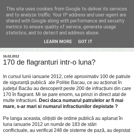
This site uses cookies from Google to deliver its services
Inima Bacăului
and to analyze traffic. Your IP address and user-agent are
shared with Google along with performance and security
metrics to ensure quality of service, generate usage
Din inima Bacăului...spre inima ta...
statistics, and to detect and address abuse.
LEARN MORE
GOT IT
▼
16.02.2012
170 de flagranturi intr-o luna?
In cursul lunii ianuarie 2012, cele aproximativ 100 de patrule
de siguranță publică ale Politie Bacau, ce au acționat în
județul Bacău au descoperit peste 200 de infracțiuni din care
170 în flagrant. Mi se pare enorm, sa prinzi in direct atat de
multe infractiuni.
Deci daca numarul patrulelor ar fi mai
mare, s-ar mari si numarul infractiunilor depistate ?
Pe langa aceasta, olițiștii de ordine publică au aplanat în
luna ianuarie 2012 un număr de 183 de stări
conflictuale, au verificat 248 de sisteme de pază, au depistat