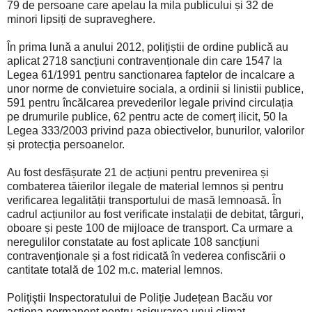
79 de persoane care apelau la mila publicului și 32 de
minori lipsiți de supraveghere.
În prima lună a anului 2012, polițiștii de ordine publică au
aplicat 2718 sancțiuni contravenționale din care 1547 la
Legea 61/1991 pentru sanctionarea faptelor de incalcare a
unor norme de convietuire sociala, a ordinii si linistii publice,
591 pentru încălcarea prevederilor legale privind circulația
pe drumurile publice, 62 pentru acte de comerț ilicit, 50 la
Legea 333/2003 privind paza obiectivelor, bunurilor, valorilor
și protecția persoanelor.
Au fost desfășurate 21 de acțiuni pentru prevenirea și
combaterea tăierilor ilegale de material lemnos și pentru
verificarea legalității transportului de masă lemnoasă. În
cadrul acțiunilor au fost verificate instalații de debitat, târguri,
oboare și peste 100 de mijloace de transport. Ca urmare a
neregulilor constatate au fost aplicate 108 sancțiuni
contravenționale și a fost ridicată în vederea confiscării o
cantitate totală de 102 m.c. material lemnos.
Poliţiştii Inspectoratului de Poliție Județean Bacău vor
acţiona permanent pentru asigurarea unui climat