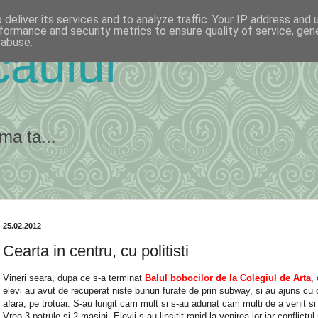
deliver its services and to analyze traffic. Your IP address and
formance and security metrics to ensure quality of service, ge
 abuse.
ăului
ma ta...
25.02.2012
Cearta in centru, cu politisti
Vineri seara, dupa ce s-a terminat
Balul bobocilor de la Colegiul de Arta
,
elevi au avut de recuperat niste bunuri furate de prin subway, si au ajuns cu 
afara, pe trotuar. S-au lungit cam mult si s-au adunat cam multi de a venit si 
Vreo 3 patrule si 2 masini. Elevii s-au linsitit rapid la venirea lor iar conflictul