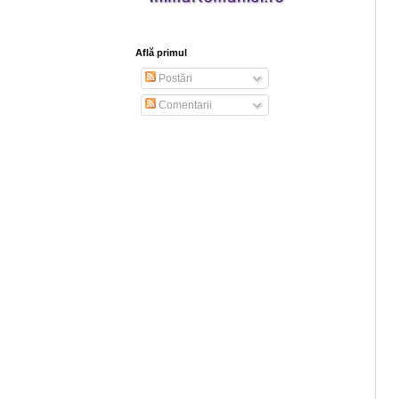
Află primul
Postări
Comentarii