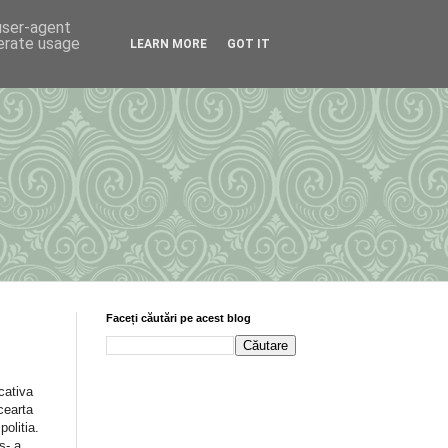
 user-agent
nerate usage
LEARN MORE
GOT IT
Faceți căutări pe acest blog
 cativa
cearta
politia.
 s- a