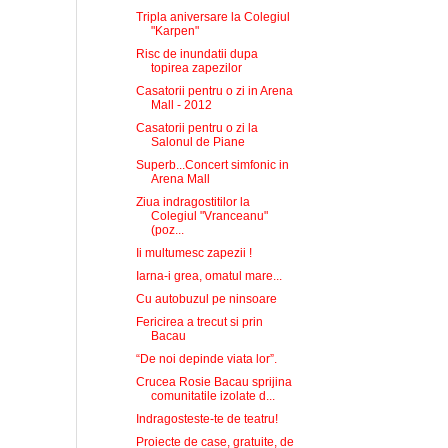
Tripla aniversare la Colegiul
"Karpen"
Risc de inundatii dupa
topirea zapezilor
Casatorii pentru o zi in Arena
Mall - 2012
Casatorii pentru o zi la
Salonul de Piane
Superb...Concert simfonic in
Arena Mall
Ziua indragostitilor la
Colegiul "Vranceanu"
(poz...
Ii multumesc zapezii !
Iarna-i grea, omatul mare...
Cu autobuzul pe ninsoare
Fericirea a trecut si prin
Bacau
“De noi depinde viata lor”.
Crucea Rosie Bacau sprijina
comunitatile izolate d...
Indragosteste-te de teatru!
Proiecte de case, gratuite, de