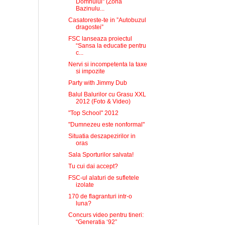
Domnului'' (Zona
Bazinulu...
Casatoreste-te in ”Autobuzul
dragostei”
FSC lanseaza proiectul
“Sansa la educatie pentru
c...
Nervi si incompetenta la taxe
si impozite
Party with Jimmy Dub
Balul Balurilor cu Grasu XXL
2012 (Foto & Video)
"Top School" 2012
"Dumnezeu este nonformal"
Situatia deszapezirilor in
oras
Sala Sporturilor salvata!
Tu cui dai accept?
FSC-ul alaturi de sufletele
izolate
170 de flagranturi intr-o
luna?
Concurs video pentru tineri:
“Generatia ‘92”