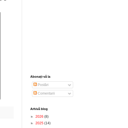
Abonați-vă la
Postări
Comentarii
Arhivă blog
►
2026
(8)
►
2025
(14)