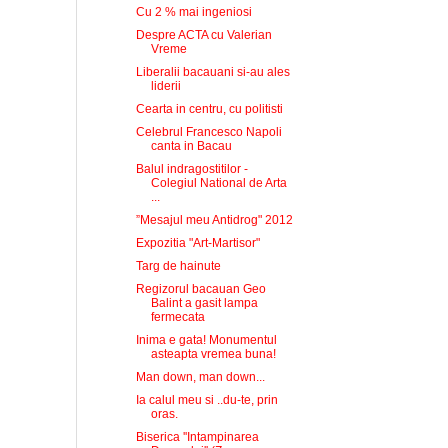
Cu 2 % mai ingeniosi
Despre ACTA cu Valerian
Vreme
Liberalii bacauani si-au ales
liderii
Cearta in centru, cu politisti
Celebrul Francesco Napoli
canta in Bacau
Balul indragostitilor -
Colegiul National de Arta
...
”Mesajul meu Antidrog" 2012
Expozitia "Art-Martisor"
Targ de hainute
Regizorul bacauan Geo
Balint a gasit lampa
fermecata
Inima e gata! Monumentul
asteapta vremea buna!
Man down, man down...
Ia calul meu si ..du-te, prin
oras.
Biserica ''Intampinarea