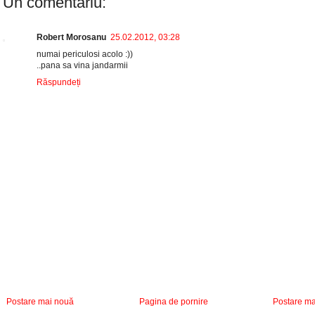
Un comentariu:
Robert Morosanu
25.02.2012, 03:28
numai periculosi acolo :))
..pana sa vina jandarmii
Răspundeți
Postare mai nouă
Pagina de pornire
Postare ma