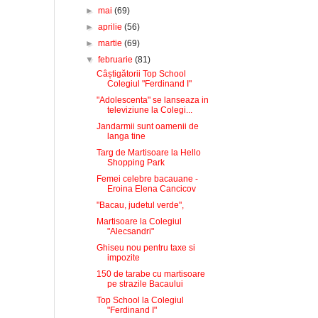
►
mai
(69)
►
aprilie
(56)
►
martie
(69)
▼
februarie
(81)
Câștigătorii Top School
Colegiul "Ferdinand I"
"Adolescenta" se lanseaza in
televiziune la Colegi...
Jandarmii sunt oamenii de
langa tine
Targ de Martisoare la Hello
Shopping Park
Femei celebre bacauane -
Eroina Elena Cancicov
"Bacau, judetul verde",
Martisoare la Colegiul
"Alecsandri"
Ghiseu nou pentru taxe si
impozite
150 de tarabe cu martisoare
pe strazile Bacaului
Top School la Colegiul
"Ferdinand I"