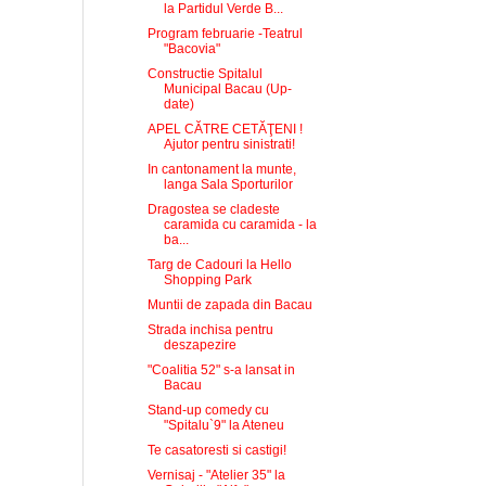
la Partidul Verde B...
Program februarie -Teatrul
"Bacovia"
Constructie Spitalul
Municipal Bacau (Up-
date)
APEL CĂTRE CETĂŢENI !
Ajutor pentru sinistrati!
In cantonament la munte,
langa Sala Sporturilor
Dragostea se cladeste
caramida cu caramida - la
ba...
Targ de Cadouri la Hello
Shopping Park
Muntii de zapada din Bacau
Strada inchisa pentru
deszapezire
"Coalitia 52" s-a lansat in
Bacau
Stand-up comedy cu
"Spitalu`9" la Ateneu
Te casatoresti si castigi!
Vernisaj - "Atelier 35" la