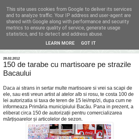
This site uses cookies from Google to deliver its services
Inima Bacăului
and to analyze traffic. Your IP address and user-agent are
shared with Google along with performance and security
metrics to ensure quality of service, generate usage
Din inima Bacăului...spre inima ta...
statistics, and to detect and address abuse.
LEARN MORE
GOT IT
▼
28.02.2012
150 de tarabe cu martisoare pe strazile
Bacaului
Daca ai strans in sertar multe martisoare si vrei sa scapi de
ele, sau esti vreun artist al atelor alb si rosu, te costa 100 de
lei autorizatia si taxa de teren de 15 lei/mp/zi, dupa cum ne
informeaza Primăria municipiului Bacău. Pana in prezent, a
eliberat circa 150 de autorizații pentru comercializarea
mărțișoarelor și articolelor de sezon.