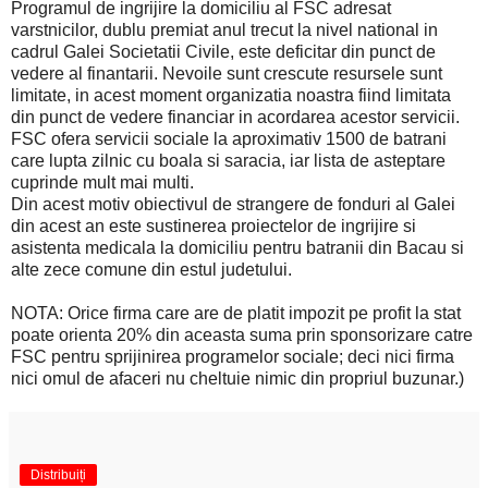
Programul de ingrijire la domiciliu al FSC adresat
varstnicilor, dublu premiat anul trecut la nivel national in
cadrul Galei Societatii Civile, este deficitar din punct de
vedere al finantarii. Nevoile sunt crescute resursele sunt
limitate, in acest moment organizatia noastra fiind limitata
din punct de vedere financiar in acordarea acestor servicii.
FSC ofera servicii sociale la aproximativ 1500 de batrani
care lupta zilnic cu boala si saracia, iar lista de asteptare
cuprinde mult mai multi.
Din acest motiv obiectivul de strangere de fonduri al Galei
din acest an este sustinerea proiectelor de ingrijire si
asistenta medicala la domiciliu pentru batranii din Bacau si
alte zece comune din estul judetului.
NOTA: Orice firma care are de platit impozit pe profit la stat
poate orienta 20% din aceasta suma prin sponsorizare catre
FSC pentru sprijinirea programelor sociale; deci nici firma
nici omul de afaceri nu cheltuie nimic din propriul buzunar.)
Distribuiți