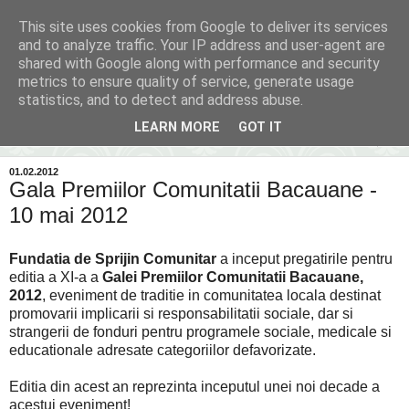
This site uses cookies from Google to deliver its services
Inima Bacăului
and to analyze traffic. Your IP address and user-agent are
shared with Google along with performance and security
metrics to ensure quality of service, generate usage
Din inima Bacăului...spre inima ta...
statistics, and to detect and address abuse.
LEARN MORE
GOT IT
▼
01.02.2012
Gala Premiilor Comunitatii Bacauane -
10 mai 2012
Fundatia de Sprijin Comunitar
a inceput pregatirile pentru
editia a XI-a a
Galei Premiilor Comunitatii Bacauane,
2012
, eveniment de traditie in comunitatea locala destinat
promovarii implicarii si responsabilitatii sociale, dar si
strangerii de fonduri pentru programele sociale, medicale si
educationale adresate categoriilor defavorizate.
Editia din acest an reprezinta inceputul unei noi decade a
acestui eveniment!