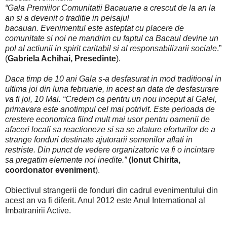
“Gala Premiilor Comunitatii Bacauane a crescut de la an la
an si a devenit o traditie in peisajul
bacauan. Evenimentul este asteptat cu placere de
comunitate si noi ne mandrim cu faptul ca Bacaul devine un
pol al actiunii in spirit caritabil si al responsabilizarii sociale
.”
(
Gabriela Achihai, Presedinte
).
Daca timp de 10 ani Gala s-a desfasurat in mod traditional in
ultima joi din luna februarie, in acest an data de desfasurare
va fi joi, 10 Mai. “Credem ca pentru un nou inceput al Galei,
primavara este anotimpul cel mai potrivit. Este perioada de
crestere economica fiind mult mai usor pentru oamenii de
afaceri locali sa reactioneze si sa se alature eforturilor de a
strange fonduri destinate ajutorarii semenilor aflati in
restriste. Din punct de vedere organizatoric va fi o incintare
sa pregatim elemente noi inedite.”
(Ionut Chirita,
coordonator eveniment
).
Obiectivul strangerii de fonduri din cadrul evenimentului din
acest an va fi diferit. Anul 2012 este Anul International al
Imbatranirii Active.