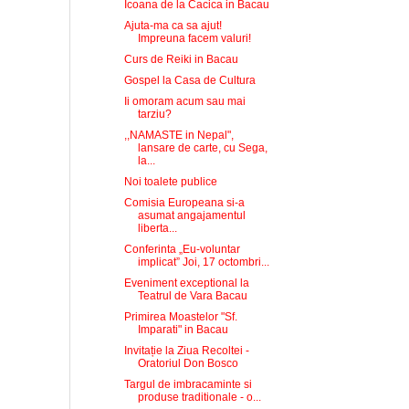
Icoana de la Cacica in Bacau
Ajuta-ma ca sa ajut!
Impreuna facem valuri!
Curs de Reiki in Bacau
Gospel la Casa de Cultura
Ii omoram acum sau mai
tarziu?
,,NAMASTE in Nepal",
lansare de carte, cu Sega,
la...
Noi toalete publice
Comisia Europeana si-a
asumat angajamentul
liberta...
Conferinta „Eu-voluntar
implicat” Joi, 17 octombri...
Eveniment exceptional la
Teatrul de Vara Bacau
Primirea Moastelor "Sf.
Imparati" in Bacau
Invitație la Ziua Recoltei -
Oratoriul Don Bosco
Targul de imbracaminte si
produse traditionale - o...