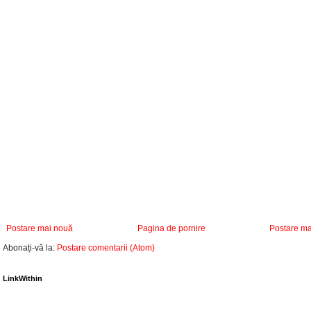
Postare mai nouă
Pagina de pornire
Postare ma
Abonați-vă la:
Postare comentarii (Atom)
LinkWithin