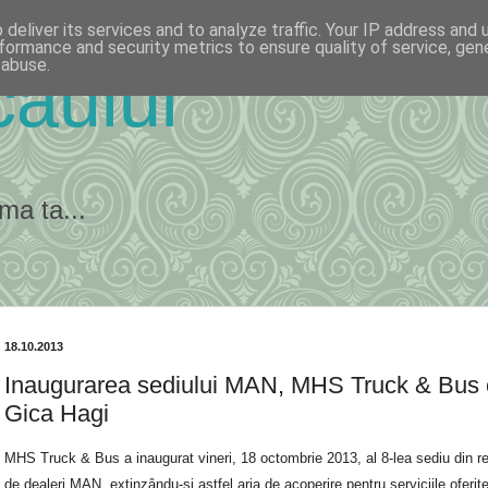
deliver its services and to analyze traffic. Your IP address and
formance and security metrics to ensure quality of service, ge
 abuse.
ăului
ma ta...
18.10.2013
Inaugurarea sediului MAN, MHS Truck & Bus 
Gica Hagi
MHS Truck & Bus a inaugurat vineri, 18 octombrie 2013, al 8-lea sediu din r
de dealeri MAN, extinzându-și astfel aria de acoperire pentru serviciile oferite