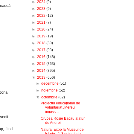
►
2024
(9)
nească
►
2023
(9)
►
2022
(12)
►
2021
(7)
►
2020
(24)
►
2019
(19)
►
2018
(39)
►
2017
(93)
►
2016
(148)
►
2015
(363)
►
2014
(395)
▼
2013
(656)
►
decembrie
(51)
►
noiembrie
(52)
 zonă
▼
octombrie
(82)
Proiectul educaţional de
voluntariat „Mereu
împreu...
sedii:
Crucea Rosie Bacau alaturi
de Andrei
, fiind
Natural Expo la Muzeul de
,
Istorie - 1-3 noiembrie ...