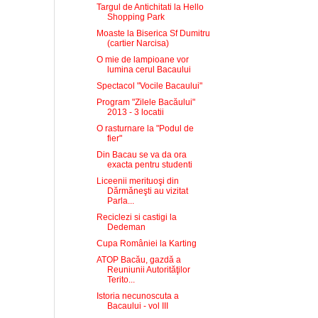
Targul de Antichitati la Hello
Shopping Park
Moaste la Biserica Sf Dumitru
(cartier Narcisa)
O mie de lampioane vor
lumina cerul Bacaului
Spectacol "Vocile Bacaului"
Program "Zilele Bacăului"
2013 - 3 locatii
O rasturnare la "Podul de
fier"
Din Bacau se va da ora
exacta pentru studenti
Liceenii merituoşi din
Dărmăneşti au vizitat
Parla...
Reciclezi si castigi la
Dedeman
Cupa României la Karting
ATOP Bacău, gazdă a
Reuniunii Autorităţilor
Terito...
Istoria necunoscuta a
Bacaului - vol III