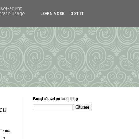
 user-agent
nerate usage
LEARN MORE
GOT IT
Faceți căutări pe acest blog
cu
ețeaua
 în