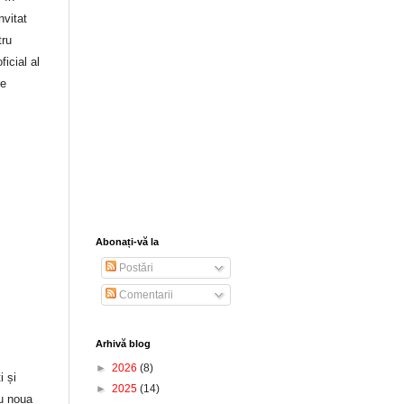
nvitat
tru
icial al
re
Abonați-vă la
Postări
Comentarii
Arhivă blog
►
2026
(8)
ți
și
►
2025
(14)
cu noua