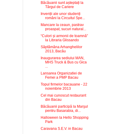
Băcăuanii sunt așteptați la
Târgul de Cariere
Invenții ale unor studenți
români la Circuitul Spe...
Mancare la ceaun, pastrav
proaspat, sucuri natural...
“Culori și armonii de toamnă”
la Libraria Glissando
Săptămâna Arhanghelilor
2013, Bacău
Inaugurarea sediului MAN,
MHS Truck & Bus cu Gica
...
Lansarea Organizatiei de
Femei a PMP Bacau
Topul firmelor bacauane - 22
noiembrie 2013
Cel mai cunoscut restaurant
din Bacau
Băcăuanii participă la Marşul
pentru Basarabia, di...
Halloween la Hello Shopping
Park
Caravana S.E.V. in Bacau