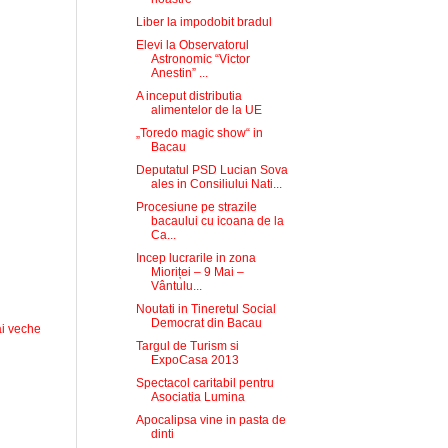
Liber la impodobit bradul
Elevi la Observatorul
Astronomic “Victor
Anestin” ...
A inceput distributia
alimentelor de la UE
„Toredo magic show“ in
Bacau
Deputatul PSD Lucian Sova
ales in Consiliului Nati...
Procesiune pe strazile
bacaului cu icoana de la
Ca...
Incep lucrarile in zona
Mioriței – 9 Mai –
Vântulu...
Noutati in Tineretul Social
Democrat din Bacau
i veche
Targul de Turism si
ExpoCasa 2013
Spectacol caritabil pentru
Asociatia Lumina
Apocalipsa vine in pasta de
dinti