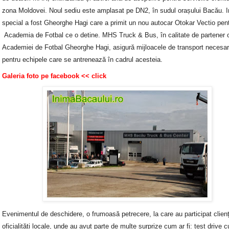
zona Moldovei. Noul sediu este amplasat pe DN2, în sudul ora
ș
ului Bacău. I
special a fost Gheorghe Hagi
care a primit un nou autocar Otokar Vectio pen
Academia de Fotbal ce o detine. MHS Truck & Bus, în calitate de partener of
Academiei de Fotbal Gheorghe Hagi, asigură mijloacele de transport necesa
pentru echipele care se antrenează în cadrul acesteia.
Galeria foto pe facebook
<< click
Evenimentul de deschidere, o frumoasă petrecere, la care au participat clien
oficialități locale, unde
au avut parte de multe surprize cum ar fi: test drive 