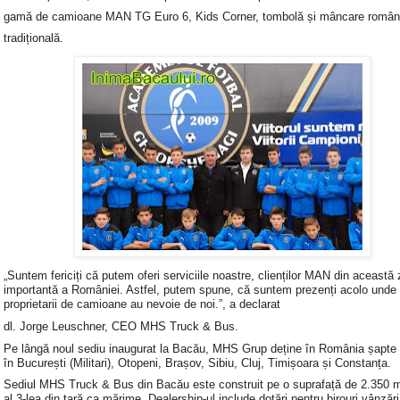
gamă de camioane MAN TG Euro 6, Kids Corner, tombolă și mâncare româ
tradițională.
„Suntem fericiți că putem oferi serviciile noastre, clienților MAN din această
importantă a României. Astfel, putem spune, că suntem prezenți acolo unde
proprietarii de camioane au nevoie de noi.”, a declarat
dl. Jorge Leuschner, CEO MHS Truck & Bus.
Pe lângă noul sediu inaugurat la Bacău, MHS Grup deține în România șapte 
în București (Militari), Otopeni, Brașov, Sibiu, Cluj, Timișoara și Constanța.
Sediul MHS Truck & Bus din Bacău este construit pe o suprafață de 2.350 mp
al 3-lea din țară ca mărime. Dealership-ul include dotări pentru birouri vânzări