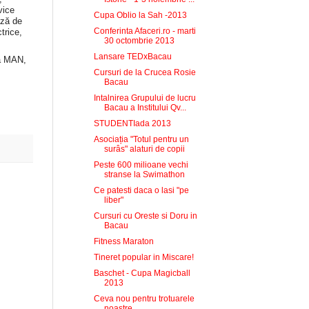
vice
Cupa Oblio la Sah -2013
ază de
Conferinta Afaceri.ro - marti
trice,
30 octombrie 2013
Lansare TEDxBacau
a MAN,
Cursuri de la Crucea Rosie
Bacau
Intalnirea Grupului de lucru
Bacau a Institului Qv...
STUDENTIada 2013
Asociația "Totul pentru un
surâs" alaturi de copii
Peste 600 milioane vechi
stranse la Swimathon
Ce patesti daca o lasi "pe
liber"
Cursuri cu Oreste si Doru in
Bacau
Fitness Maraton
Tineret popular in Miscare!
Baschet - Cupa Magicball
2013
Ceva nou pentru trotuarele
noastre