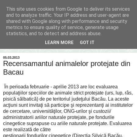
This site uses cookies from Google to deliver its services
Inima Bacăului
and to analyze traffic. Your IP address and user-agent are
shared with Google along with performance and security
metrics to ensure quality of service, generate usage
Din inima Bacăului...spre inima ta...
statistics, and to detect and address abuse.
LEARN MORE
GOT IT
▼
05.03.2013
Recensamantul animalelor protejate din
Bacau
În perioada februarie - aprilie 2013 are loc evaluarea
populaţiilor speciilor de animale strict protejate (urs, lup, râs,
pisică sălbatică) de pe teritoriul judeţului Bacău. La aceste
acţiuni sunt invitaţi să participe şi reprezentanţi ai institutelor
de cercetare, universităţilor, ONG-urilor şi custozii/
administratorii ariilor naturale protejate, pe fondurile
cinegetice suprapuse cu ariile naturale protejate. Evaluarea
este realizată de către
gestionarii fondurilor cinegetice (Direcţia Silvică Bacău,