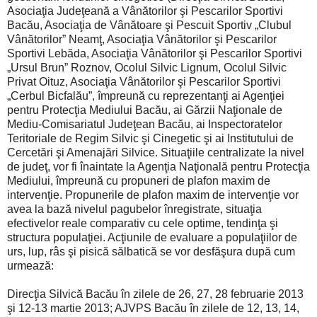
Asociaţia Judeţeană a Vânătorilor şi Pescarilor Sportivi
Bacău, Asociaţia de Vânătoare şi Pescuit Sportiv „Clubul
Vânătorilor” Neamţ, Asociaţia Vânătorilor şi Pescarilor
Sportivi Lebăda, Asociaţia Vânătorilor şi Pescarilor Sportivi
„Ursul Brun” Roznov, Ocolul Silvic Lignum, Ocolul Silvic
Privat Oituz, Asociaţia Vânătorilor şi Pescarilor Sportivi
„Cerbul Bicfalău”, împreună cu reprezentanţi ai Agenţiei
pentru Protecţia Mediului Bacău, ai Gărzii Naţionale de
Mediu-Comisariatul Judeţean Bacău, ai Inspectoratelor
Teritoriale de Regim Silvic şi Cinegetic şi ai Institutului de
Cercetări şi Amenajări Silvice. Situaţiile centralizate la nivel
de judeţ, vor fi înaintate la Agenţia Naţională pentru Protecţia
Mediului, împreună cu propuneri de plafon maxim de
intervenţie. Propunerile de plafon maxim de intervenţie vor
avea la bază nivelul pagubelor înregistrate, situaţia
efectivelor reale comparativ cu cele optime, tendinţa şi
structura populaţiei. Acţiunile de evaluare a populaţiilor de
urs, lup, râs şi pisică sălbatică se vor desfăşura după cum
urmează:
Direcţia Silvică Bacău în zilele de 26, 27, 28 februarie 2013
şi 12-13 martie 2013; AJVPS Bacău în zilele de 12, 13, 14,