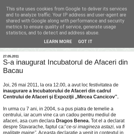
This site uses cookies from Google to deliver its services
Inima Bacăului
and to analyze traffic. Your IP address and user-agent are
shared with Google along with performance and security
metrics to ensure quality of service, generate usage
Din inima Bacăului...spre inima ta...
statistics, and to detect and address abuse.
LEARN MORE
GOT IT
▼
27.05.2011
S-a inaugurat Incubatorul de Afaceri din
Bacau
Joi, 26 mai 2011, la ora 12.00, a avut loc festivitatea de
inaugurare a Incubatorului de Afaceri din cadrul
Centrului de Afaceri şi Expoziţii „Mircea Cancicov”.
In urma cu 7 ani, in 2004, s-a pus piatra de temelie a
centrului, iar acum vine ca un cadou pentru mediul de
afaceri, asa cum declara
Dragos Benea.
Tot el a declarat
despre Stavarache, faptul ca:"
ce-si imagineza astazi, va fi
realitate maine".
Aceasta declaratie a venit in contextul in