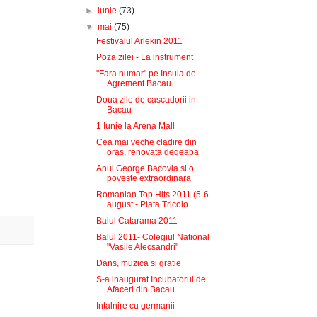
►
iunie
(73)
▼
mai
(75)
Festivalul Arlekin 2011
Poza zilei - La instrument
"Fara numar" pe Insula de
Agrement Bacau
Doua zile de cascadorii in
Bacau
1 Iunie la Arena Mall
Cea mai veche cladire din
oras, renovata degeaba
Anul George Bacovia si o
poveste extraordinara
Romanian Top Hits 2011 (5-6
august - Piata Tricolo...
Balul Catarama 2011
Balul 2011- Colegiul National
"Vasile Alecsandri"
Dans, muzica si gratie
S-a inaugurat Incubatorul de
Afaceri din Bacau
Intalnire cu germanii