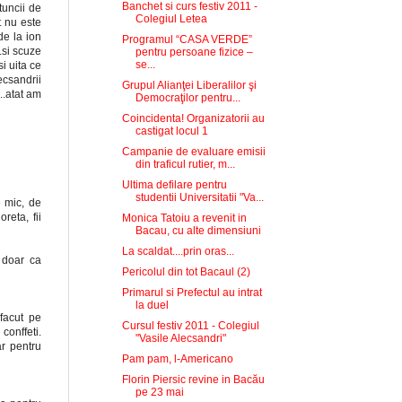
Banchet si curs festiv 2011 -
tuncii de
Colegiul Letea
t nu este
de la ion
Programul “CASA VERDE”
.si scuze
pentru persoane fizice –
se...
i uita ce
ecsandrii
Grupul Alianţei Liberalilor şi
..atat am
Democraţilor pentru...
Coincidenta! Organizatorii au
castigat locul 1
Campanie de evaluare emisii
din traficul rutier, m...
Ultima defilare pentru
studentii Universitatii "Va...
e mic, de
eta, fii
Monica Tatoiu a revenit in
Bacau, cu alte dimensiuni
La scaldat....prin oras...
 doar ca
Pericolul din tot Bacaul (2)
Primarul si Prefectul au intrat
la duel
facut pe
Cursul festiv 2011 - Colegiul
conffeti.
"Vasile Alecsandri"
ar pentru
Pam pam, l-Americano
Florin Piersic revine in Bacău
pe 23 mai