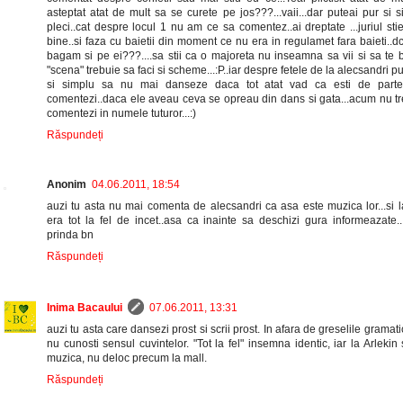
asteptat atat de mult sa se curete pe jos???...vaii...dar puteai pur si 
pleci..cat despre locul 1 nu am ce sa comentez..ai dreptate ...juriul sti
bine..si faza cu baietii din moment ce nu era in regulamet fara baieti..dc
bagam si pe ei???....sa stii ca o majoreta nu inseamna sa vii si sa te 
"scena" trebuie sa faci si scheme...:P..iar despre fetele de la alecsandri p
si simplu sa nu mai danseze daca tot atat vad ca esti de parte
comentezi..daca ele aveau ceva se opreau din dans si gata...acum nu t
comentezi in numele tuturor...:)
Răspundeți
Anonim
04.06.2011, 18:54
auzi tu asta nu mai comenta de alecsandri ca asa este muzica lor...si l
era tot la fel de incet..asa ca inainte sa deschizi gura informeazate..:
prinda bn
Răspundeți
Inima Bacaului
07.06.2011, 13:31
auzi tu asta care dansezi prost si scrii prost. In afara de greselile gramati
nu cunosti sensul cuvintelor. "Tot la fel" insemna identic, iar la Arlekin 
muzica, nu deloc precum la mall.
Răspundeți