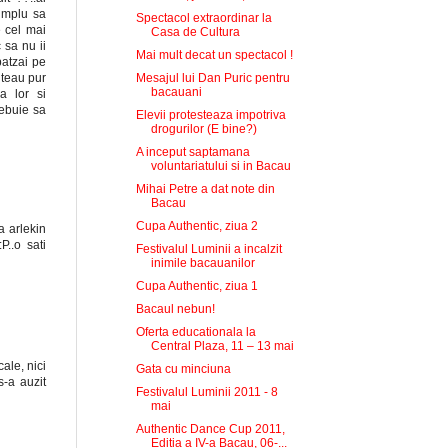
simplu sa
Spectacol extraordinar la
e cel mai
Casa de Cultura
 sa nu ii
Mai mult decat un spectacol !
batzai pe
Mesajul lui Dan Puric pentru
uteau pur
bacauani
a lor si
rebuie sa
Elevii protesteaza impotriva
drogurilor (E bine?)
A inceput saptamana
voluntariatului si in Bacau
Mihai Petre a dat note din
Bacau
Cupa Authentic, ziua 2
a arlekin
P..o sati
Festivalul Luminii a incalzit
inimile bacauanilor
Cupa Authentic, ziua 1
Bacaul nebun!
Oferta educationala la
Central Plaza, 11 – 13 mai
cale, nici
Gata cu minciuna
s-a auzit
Festivalul Luminii 2011 - 8
mai
Authentic Dance Cup 2011,
Editia a IV-a Bacau, 06-...