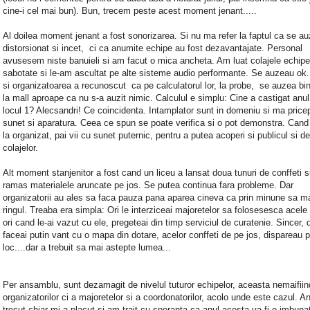
cine-i cel mai bun). Bun, trecem peste acest moment jenant.....
Al doilea moment jenant a fost sonorizarea. Si nu ma refer la faptul ca se a
distorsionat si incet, ci ca anumite echipe au fost dezavantajate. Personal
avusesem niste banuieli si am facut o mica ancheta. Am luat colajele echipe
sabotate si le-am ascultat pe alte sisteme audio performante. Se auzeau ok.
si organizatoarea a recunoscut ca pe calculatorul lor, la probe, se auzea bi
la mall aproape ca nu s-a auzit nimic. Calculul e simplu: Cine a castigat anul
locul 1? Alecsandri! Ce coincidenta. Intamplator sunt in domeniu si ma pricep
sunet si aparatura. Ceea ce spun se poate verifica si o pot demonstra. Cand
la organizat, pai vii cu sunet puternic, pentru a putea acoperi si publicul si d
colajelor.
Alt moment stanjenitor a fost cand un liceu a lansat doua tunuri de conffeti s
ramas materialele aruncate pe jos. Se putea continua fara probleme. Dar
organizatorii au ales sa faca pauza pana aparea cineva ca prin minune sa m
ringul. Treaba era simpla: Ori le interziceai majoretelor sa folosesesca acele 
ori cand le-ai vazut cu ele, pregeteai din timp serviciul de curatenie. Sincer, 
faceai putin vant cu o mapa din dotare, acelor conffeti de pe jos, dispareau 
loc....dar a trebuit sa mai astepte lumea...
Per ansamblu, sunt dezamagit de nivelul tuturor echipelor, aceasta nemaifiin
organizatorilor ci a majoretelor si a coordonatorilor, acolo unde este cazul. An
trecut chiar mi-a placut si am trait cu speranta ca anul acesta va fi o imbunat