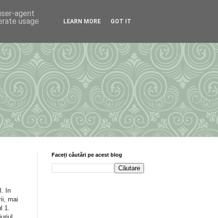
 user-agent
nerate usage
LEARN MORE
GOT IT
Faceți căutări pe acest blog
. In
ii, mai
l 1.
uriul