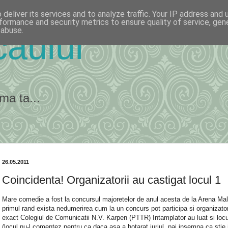
deliver its services and to analyze traffic. Your IP address and
formance and security metrics to ensure quality of service, ge
 abuse.
ăului
ma ta...
26.05.2011
Coincidenta! Organizatorii au castigat locul 1
Mare comedie a fost la concursul majoretelor de anul acesta de la Arena Mall
primul rand exista nedumerirea cum la un concurs pot participa si organizator
exact Colegiul de Comunicatii N.V. Karpen (PTTR) Intamplator au luat si locu
(locul nu-l comentez pentru ca daca asa a hotarat juriul, pai insemna ca stie j