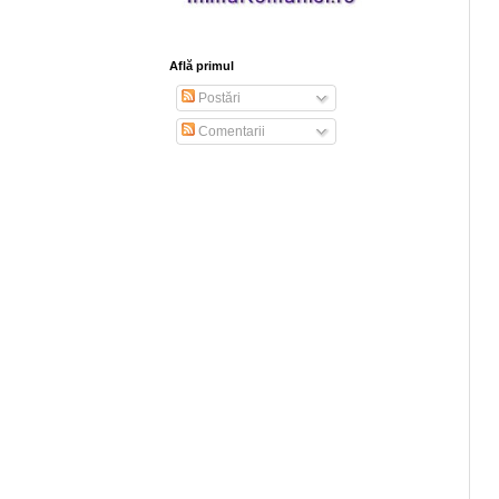
Află primul
Postări
Comentarii