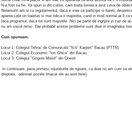
N-a fost sa fie. Va spun si din culise, cam toata lumea a avut ceva de obiec
Nelamuriri am si cu regulamentul, daca e voie sa participe si baieti, deoarec
aparea cate un baietas si mai ridica o majoreta, cand in mod normal ar fi ca 
faca programul, daca tot sunt majorete. Nici pe parte de ingrijire in caz de a
nu am vazut nimic. Dar probabil aceste probleme sunt doar in imaginatia me
Cum spuneam:
Locul 1: Colegiul Tehnic de Comunicatii "N.V. Karpen" Bacau (PTTR)
Locul 2: Colegiul Economic "Ion Ghica" din Bacau
Locul 3: Colegiul "Grigore Moisil" din Onesti
In continuare, pana primesc injuraturile de rigoare, ca doar nu am cum sa a
dreptate, admirati pozele (macar ele au iesit bine)