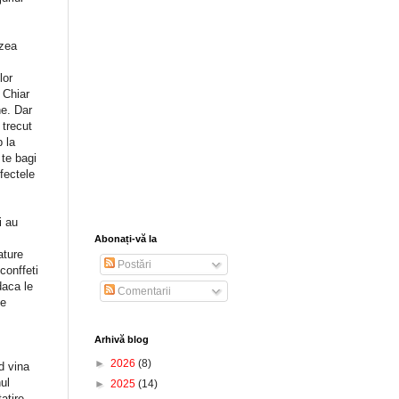
uzea
lor
 Chiar
ne. Dar
 trecut
 la
 te bagi
efectele
i au
Abonați-vă la
ature
Postări
conffeti
daca le
Comentarii
pe
Arhivă blog
►
2026
(8)
d vina
ul
►
2025
(14)
atire.