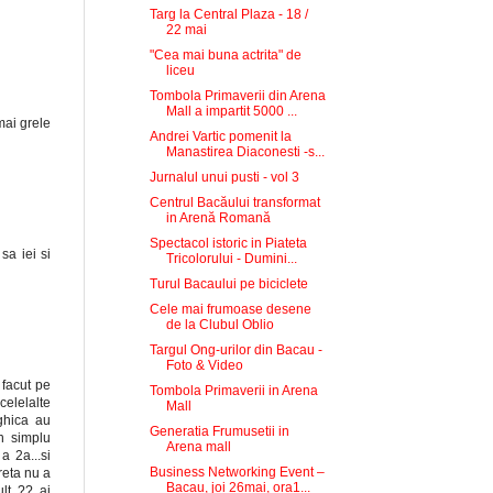
Targ la Central Plaza - 18 /
22 mai
"Cea mai buna actrita" de
liceu
Tombola Primaverii din Arena
Mall a impartit 5000 ...
mai grele
Andrei Vartic pomenit la
Manastirea Diaconesti -s...
Jurnalul unui pusti - vol 3
Centrul Bacăului transformat
in Arenă Romană
Spectacol istoric in Piateta
sa iei si
Tricolorului - Dumini...
Turul Bacaului pe biciclete
Cele mai frumoase desene
de la Clubul Oblio
Targul Ong-urilor din Bacau -
Foto & Video
 facut pe
Tombola Primaverii in Arena
celelalte
Mall
ghica au
Generatia Frumusetii in
in simplu
Arena mall
a 2a...si
Business Networking Event –
reta nu a
Bacau, joi 26mai, ora1...
lt ??..ai