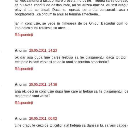
Iar Alecsandriul a facut o mare gresela, nu bv lor. Trebuia sa se opreas
ca nu avea conditii de desfasurare, nu se auzea muzica. Au fost dragute
play si au continuat. Daca se opreau se anula concursul.....asa c
bogdaproste...ca oricum la anul se termina smecheria...
iar in concluzie, se vede in filmearea de pe Ghidul Bacaului cum lo
impiedica si nu reuseste sa urce.....
Răspundeți
Anonim
28.05.2011, 14:23
ok..dar asa dupa tine caree trebuia sa fie clasamentul daca tot zici
echipele is cam varza si ca de la anul se termina smecheria?
Răspundeți
Anonim
28.05.2011, 14:39
aha ok..deci in concluzie dupa tine care ar trebuii sa fie clasamentull d
majoretele sunt varza?
Răspundeți
Anonim
29.05.2011, 00:02
cine dracu te crezi de tot critici atat trebuia sa dansezi tu, sa vesi cat de