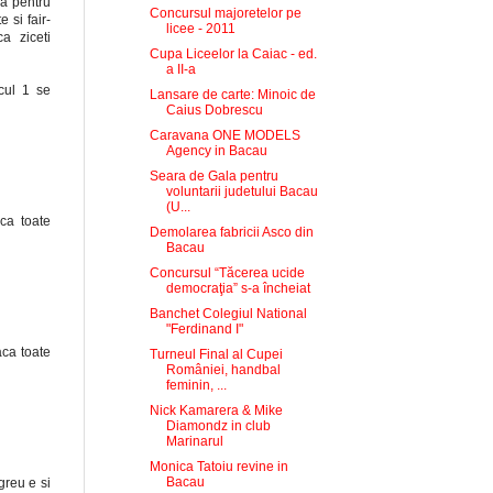
ca pentru
Concursul majoretelor pe
 si fair-
licee - 2011
a ziceti
Cupa Liceelor la Caiac - ed.
a II-a
cul 1 se
Lansare de carte: Minoic de
Caius Dobrescu
Caravana ONE MODELS
Agency in Bacau
Seara de Gala pentru
voluntarii judetului Bacau
(U...
 ca toate
Demolarea fabricii Asco din
Bacau
Concursul “Tăcerea ucide
democraţia” s-a încheiat
Banchet Colegiul National
"Ferdinand I"
aca toate
Turneul Final al Cupei
României, handbal
feminin, ...
Nick Kamarera & Mike
Diamondz in club
Marinarul
Monica Tatoiu revine in
Bacau
 greu e si