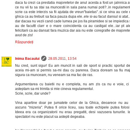
daca tu crezi ca prestatia majoretelor de anul acesta a fost un jalnnica a
ce nu vii tu sa stai sa muncestii in sala pana numai poti?..in regulamen
scrie ca este interzis sa fii ajutata de vreun"baietas"..si ce vina au cele 
ghica ca au trebuit sa faca pauza dupa ele..ele si-au facut dansul si atat..
dar dacaa nu vezii cand cade lumea pe jos lla piramidee si se impiedica s
au de facuttt clarr e o mare coincidenta ca au castigat ele...iar pt al
felicitarii ca au dansat fara muzica dar aia nu este coregrafie de majorete
avut de zis!
Răspundeți
Inima Bacaului
28.05.2011, 13:54
Nu cred, sunt sigur! Eu am muncit in sali de sport si practic sportul d
aceia mi-am si permis sa-mi dau cu parerea. Daca doream sa fiu major
sigura ca munceam, nu veneam sa ma fac de ras.
Argumentarea cu baietii nu e completa, nu am zis ca nu e voie, ci
asteptam sa-mi trimita si mie cineva regulamentul.
Scrie, scrie, dar unde?
Vina apartine doar pe jumatete celor de la Ghica, deoarece nu au 
ascuns "mizeria". Putea fi orice liceu, sau toate echipele putea folosi 
Ideea era ca organizatorii nu erau pregatiti, desi vazusera tunurile. I
spectatori nu este placut sa astepti degeaba.