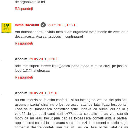
de organizare la fel.
Răspundeți
Inima Bacaului
29.05.2011, 15:21
Am dansat enorm la viata mea si am organizat evenimente de zece ori 
decat acesta. Asa ca....succes in continuare!
Răspundeți
Anonim
29.05.2011, 22:01
oricumm superr tareee titlul:))adica pana meaa cum sa cazii pe joss si 
locul 1:)):))hai oleacaa
Răspundeți
Anonim
30.05.2011, 17:16
nu era interzis sa folosim confetti ...si nu inteleg ce vrei sa zici prin "au
ascuns mizeria" chiar nu o fost pe ascuns...ci pe fata..:P..au fost oprite 
licee sa nu foloseasca confetti??..scrie undeva ca numai cei de la 
voie??...tu gandesti cand scrii cv??...daca celelalte nu au vrut sau d
motiv ca nu leau trecut prin cap sa foloseasca confetti asta e partea 
app..nu cred ca esti tu in masura sa comentezi din moment ce nicio majo
comentat despre confetii sau mai stiu eu ce...Teai plictisit atat de mu