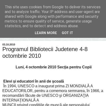
This site uses cookies from Google to deliver its services
Inima Bacăului
and to analyze traffic. Your IP address and user-agent are
shared with Google along with performance and security
metrics to ensure quality of service, generate usage
Din inima Bacăului...spre inima ta...
statistics, and to detect and address abuse.
LEARN MORE
GOT IT
▼
03.10.2010
Programul Bibliotecii Judetene 4-8
octombrie 2010
Luni, 4 octombrie 2010 Secţia pentru Copii
Elevi şi educatori în anii de şcoală
În 1994, UNESCO a inaugurat prima ZI MONDIALĂ A
EDUCATORILOR, pentru a comemora semnarea, în 1966, a
recomandării făcute de UNESCO şi ORGANIZAŢIA
INTERNAŢIONALĂ A
MUNCII privind condiţiile de muncă ale personalului