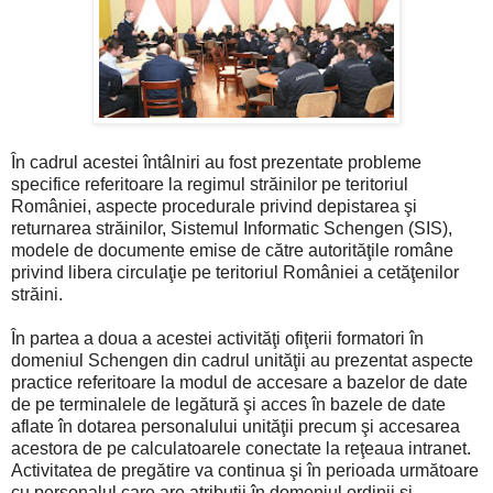
În cadrul acestei întâlniri au fost prezentate probleme
specifice referitoare la regimul străinilor pe teritoriul
României, aspecte procedurale privind depistarea şi
returnarea străinilor, Sistemul Informatic Schengen (SIS),
modele de documente emise de către autorităţile române
privind libera circulaţie pe teritoriul României a cetăţenilor
străini.
În partea a doua a acestei activităţi ofiţerii formatori în
domeniul Schengen din cadrul unităţii au prezentat aspecte
practice referitoare la modul de accesare a bazelor de date
de pe terminalele de legătură şi acces în bazele de date
aflate în dotarea personalului unităţii precum şi accesarea
acestora de pe calculatoarele conectate la reţeaua intranet.
Activitatea de pregătire va continua şi în perioada următoare
cu personalul care are atribuţii în domeniul ordinii şi