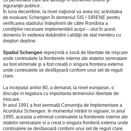
siguranţei publice .
În luna decembrie, la nivel naţional va avea loc activitatea
de evaluare Schengen în domeniul SIS / SIRENE pentru
verificarea stadiului îndeplinirii de către România a
condiţiilor necesare implementării acqui – ului în acest
domeniu în vederea dobândirii calităţii de stat membru cu
drepturi depline.
Spatiul Schengen
reprezintă o zonă de libertate de mişcare
unde controalele la frontierele interne ale statelor semnatare
au fost eliminate şi a fost creată o singura frontiera externa
unde controalele se desfăşoară conform unui set de reguli
clare.
La inceputul anilor 80, a demarat, la nivel european, o
discuţie in legatura cu importanta termenului libertate de
miscare.
În anul 1991 a fost semnată Convenţia de Implementare a
Acordului Schengen. In momentul intrării in vigoare, in anul
1995, aceasta a eliminat controalele la frontierele interne ale
statelor semnatare si a creat o singura frontieră externa unde
controalele se desfasoară conform unui set de reguli clare.