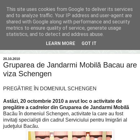
This site uses cookies from Google to deliver its services
Inima Bacăului
and to analyze traffic. Your IP address and user-agent are
shared with Google along with performance and security
metrics to ensure quality of service, generate usage
Din inima Bacăului...spre inima ta...
statistics, and to detect and address abuse.
LEARN MORE
GOT IT
▼
20.10.2010
Gruparea de Jandarmi Mobilă Bacau are
viza Schengen
PREGĂTIRE ÎN DOMENIUL SCHENGEN
Astăzi, 20 octombrie 2010 a avut loc o activitate de
pregătire a cadrelor din Gruparea de Jandarmi Mobilă
Bacău în domeniul Schengen, activitate la care au fost
invitaţi specialişti din cadrul Serviciului pentru Imigrări al
judeţului Bacău.