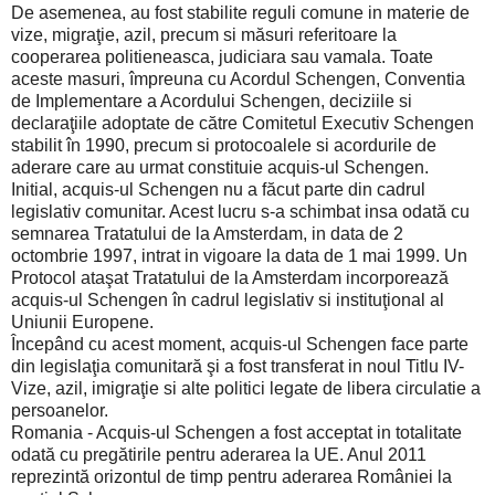
De asemenea, au fost stabilite reguli comune in materie de
vize, migraţie, azil, precum si măsuri referitoare la
cooperarea politieneasca, judiciara sau vamala. Toate
aceste masuri, împreuna cu Acordul Schengen, Conventia
de Implementare a Acordului Schengen, deciziile si
declaraţiile adoptate de către Comitetul Executiv Schengen
stabilit în 1990, precum si protocoalele si acordurile de
aderare care au urmat constituie acquis-ul Schengen.
Initial, acquis-ul Schengen nu a făcut parte din cadrul
legislativ comunitar. Acest lucru s-a schimbat insa odată cu
semnarea Tratatului de la Amsterdam, in data de 2
octombrie 1997, intrat in vigoare la data de 1 mai 1999. Un
Protocol ataşat Tratatului de la Amsterdam incorporează
acquis-ul Schengen în cadrul legislativ si instituţional al
Uniunii Europene.
Începând cu acest moment, acquis-ul Schengen face parte
din legislaţia comunitară şi a fost transferat in noul Titlu IV-
Vize, azil, imigraţie si alte politici legate de libera circulatie a
persoanelor.
Romania - Acquis-ul Schengen a fost acceptat in totalitate
odată cu pregătirile pentru aderarea la UE. Anul 2011
reprezintă orizontul de timp pentru aderarea României la