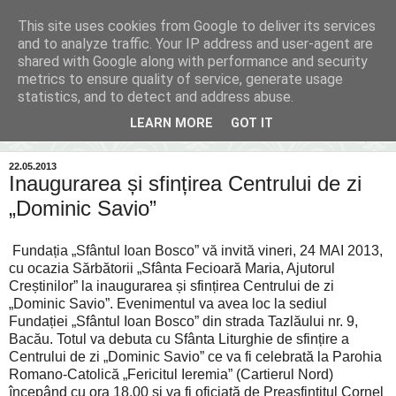
This site uses cookies from Google to deliver its services
Inima Bacăului
and to analyze traffic. Your IP address and user-agent are
shared with Google along with performance and security
metrics to ensure quality of service, generate usage
Din inima Bacăului...spre inima ta...
statistics, and to detect and address abuse.
LEARN MORE
GOT IT
▼
22.05.2013
Inaugurarea și sfințirea Centrului de zi
„Dominic Savio”
Fundația „Sfântul Ioan Bosco” vă invită vineri, 24 MAI 2013,
cu ocazia Sărbătorii „Sfânta Fecioară Maria, Ajutorul
Creștinilor” la inaugurarea și sfințirea Centrului de zi
„Dominic Savio”. Evenimentul va avea loc la sediul
Fundației „Sfântul Ioan Bosco” din strada Tazlăului nr. 9,
Bacău. Totul va debuta cu Sfânta Liturghie de sfințire a
Centrului de zi „Dominic Savio” ce va fi celebrată la Parohia
Romano-Catolică „Fericitul Ieremia” (Cartierul Nord)
începând cu ora 18.00 și va fi oficiată de Preasfințitul Cornel