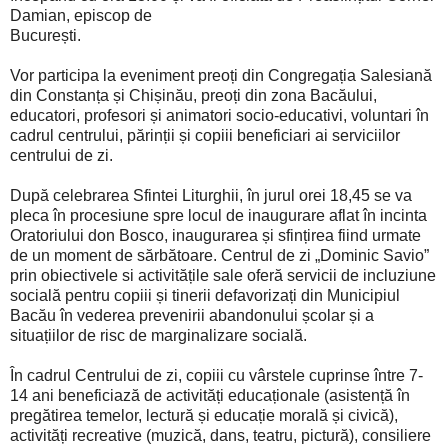
Damian, episcop de
București.
Vor participa la eveniment preoți din Congregația Salesiană
din Constanța și Chișinău, preoți din zona Bacăului,
educatori, profesori și animatori socio-educativi, voluntari în
cadrul centrului, părinții și copiii beneficiari ai serviciilor
centrului de zi.
După celebrarea Sfintei Liturghii, în jurul orei 18,45 se va
pleca în procesiune spre locul de inaugurare aflat în incinta
Oratoriului don Bosco, inaugurarea și sfințirea fiind urmate
de un moment de sărbătoare. Centrul de zi „Dominic Savio”
prin obiectivele si activitățile sale oferă servicii de incluziune
socială pentru copiii și tinerii defavorizați din Municipiul
Bacău în vederea prevenirii abandonului școlar și a
situațiilor de risc de marginalizare socială.
În cadrul Centrului de zi, copiii cu vârstele cuprinse între 7-
14 ani beneficiază de activități educaționale (asistență în
pregătirea temelor, lectură și educație morală și civică),
activități recreative (muzică, dans, teatru, pictură), consiliere