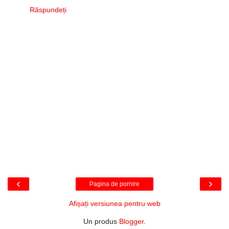
Răspundeți
‹
›
Pagina de pornire
Afișați versiunea pentru web
Un produs
Blogger
.