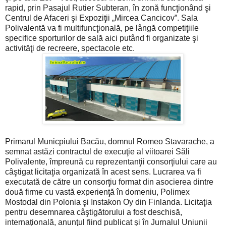
rapid, prin Pasajul Rutier Subteran, în zonă funcţionând şi
Centrul de Afaceri şi Expoziţii „Mircea Cancicov”. Sala
Polivalentă va fi multifuncţională, pe lângă competiţiile
specifice sporturilor de sală aici putând fi organizate şi
activităţi de recreere, spectacole etc.
Primarul Municpiului Bacău, domnul Romeo Stavarache, a
semnat astăzi contractul de execuţie al viitoarei Săli
Polivalente, împreună cu reprezentanţii consorţiului care au
câştigat licitaţia organizată în acest sens. Lucrarea va fi
executată de către un consorţiu format din asocierea dintre
două firme cu vastă experienţă în domeniu, Polimex
Mostodal din Polonia şi Instakon Oy din Finlanda. Licitaţia
pentru desemnarea câştigătorului a fost deschisă,
internaţională, anunţul fiind publicat şi în Jurnalul Uniunii