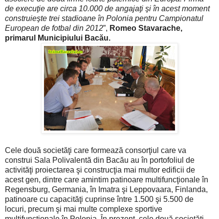
de execuţie are circa 10.000 de angajaţi şi în acest moment
construieşte trei stadioane în Polonia pentru Campionatul
European de fotbal din 2012
”,
Romeo Stavarache,
primarul Municipiului Bacău.
Cele două societăţi care formează consorţiul care va
construi Sala Polivalentă din Bacău au în portofoliul de
activităţi proiectarea şi construcţia mai multor edificii de
acest gen, dintre care amintim patinoare multifuncţionale în
Regensburg, Germania, în Imatra şi Leppovaara, Finlanda,
patinoare cu capacităţi cuprinse între 1.500 şi 5.500 de
locuri, precum şi mai multe complexe sportive
multifuncţionale în Polonia. În prezent, cele două societăţi