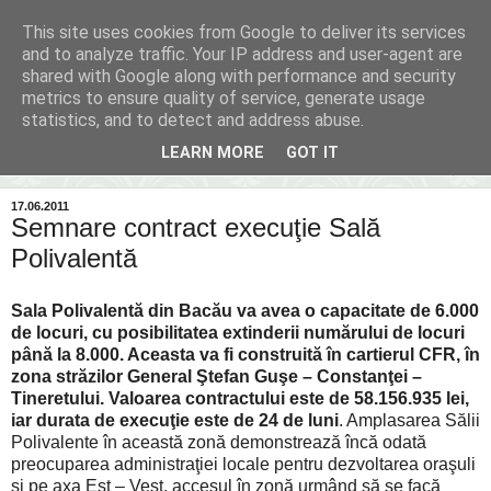
This site uses cookies from Google to deliver its services
Inima Bacăului
and to analyze traffic. Your IP address and user-agent are
shared with Google along with performance and security
metrics to ensure quality of service, generate usage
Din inima Bacăului...spre inima ta...
statistics, and to detect and address abuse.
LEARN MORE
GOT IT
▼
17.06.2011
Semnare contract execuţie Sală
Polivalentă
Sala Polivalentă din Bacău va avea o capacitate de 6.000
de locuri, cu posibilitatea extinderii numărului de locuri
până la 8.000. Aceasta va fi construită în cartierul CFR, în
zona străzilor General Ştefan Guşe – Constanţei –
Tineretului. Valoarea contractului este de 58.156.935 lei,
iar durata de execuţie este de 24 de luni
. Amplasarea Sălii
Polivalente în această zonă demonstrează încă odată
preocuparea administraţiei locale pentru dezvoltarea oraşuli
şi pe axa Est – Vest, accesul în zonă urmând să se facă