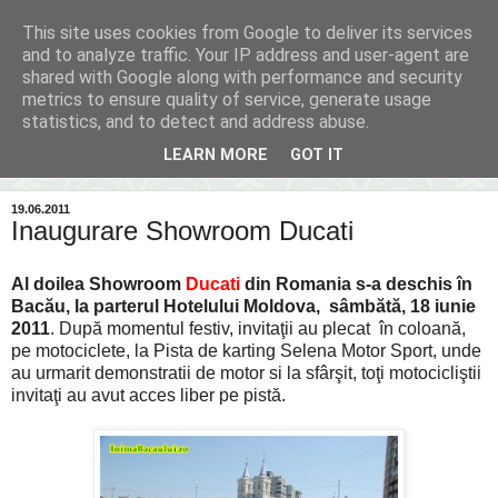
This site uses cookies from Google to deliver its services
Inima Bacăului
and to analyze traffic. Your IP address and user-agent are
shared with Google along with performance and security
metrics to ensure quality of service, generate usage
Din inima Bacăului...spre inima ta...
statistics, and to detect and address abuse.
LEARN MORE
GOT IT
▼
19.06.2011
Inaugurare Showroom Ducati
Al doilea Showroom
Ducati
din Romania s-a deschis în
Bacău, la parterul Hotelului Moldova, sâmbătă, 18 iunie
2011
. După momentul festiv, invitaţii au plecat în coloană,
pe motociclete, la Pista de karting Selena Motor Sport, unde
au urmarit demonstratii de motor si la sfârşit, toţi motocicliştii
invitaţi au avut acces liber pe pistă.