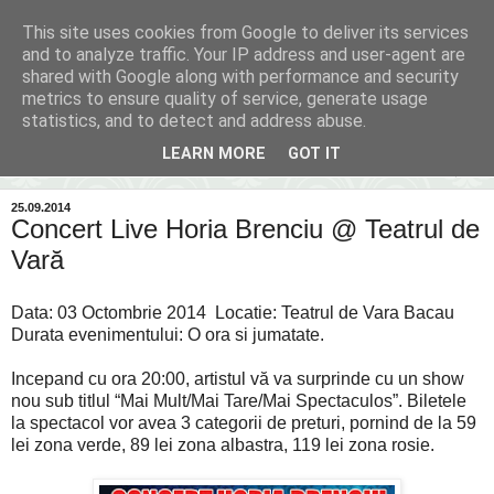
This site uses cookies from Google to deliver its services
Inima Bacăului
and to analyze traffic. Your IP address and user-agent are
shared with Google along with performance and security
metrics to ensure quality of service, generate usage
Din inima Bacăului...spre inima ta...
statistics, and to detect and address abuse.
LEARN MORE
GOT IT
▼
25.09.2014
Concert Live Horia Brenciu @ Teatrul de
Vară
Data: 03 Octombrie 2014 Locatie: Teatrul de Vara Bacau
Durata evenimentului: O ora si jumatate.
Incepand cu ora 20:00, artistul vă va surprinde cu un show
nou sub titlul “Mai Mult/Mai Tare/Mai Spectaculos”. Biletele
la spectacol vor avea 3 categorii de preturi, pornind de la 59
lei zona verde, 89 lei zona albastra, 119 lei zona rosie.