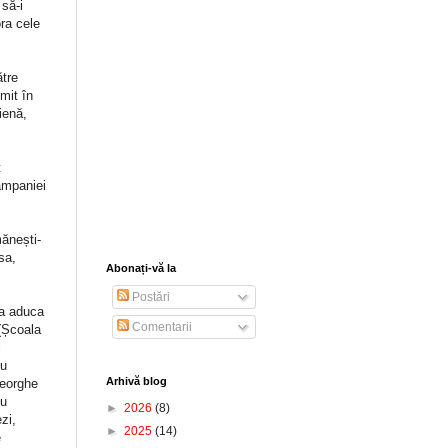
 să-i
ora cele
ătre
mit în
ienă,
t
campaniei
mănești-
sa,
Abonați-vă la
Postări
sa aduca
Comentarii
 (Școala
l
ru
Arhivă blog
heorghe
iu
►
2026
(8)
zi,
►
2025
(14)
e