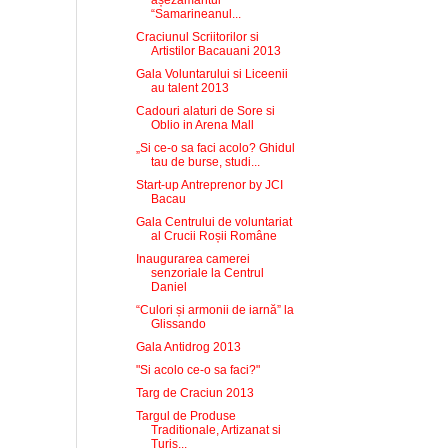
așezământul
“Samarineanul...
Craciunul Scriitorilor si
Artistilor Bacauani 2013
Gala Voluntarului si Liceenii
au talent 2013
Cadouri alaturi de Sore si
Oblio in Arena Mall
„Si ce-o sa faci acolo? Ghidul
tau de burse, studi...
Start-up Antreprenor by JCI
Bacau
Gala Centrului de voluntariat
al Crucii Roșii Române
Inaugurarea camerei
senzoriale la Centrul
Daniel
“Culori și armonii de iarnă” la
Glissando
Gala Antidrog 2013
"Si acolo ce-o sa faci?"
Targ de Craciun 2013
Targul de Produse
Traditionale, Artizanat si
Turis...