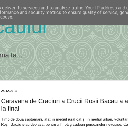
deliver its services and to analyze traffic. Your IP address and
formance and security metrics to ensure quality of service, ge
 abuse.
ăului
ma ta...
24.12.2013
Caravana de Craciun a Crucii Rosii Bacau a a
la final
Timp de două săptămâni, atât în mediul rural cât și în mediul urban, voluntari
Roșii Bacău s-au deplasat pentru a împărți cadouri persoanelor nevoiașe. C