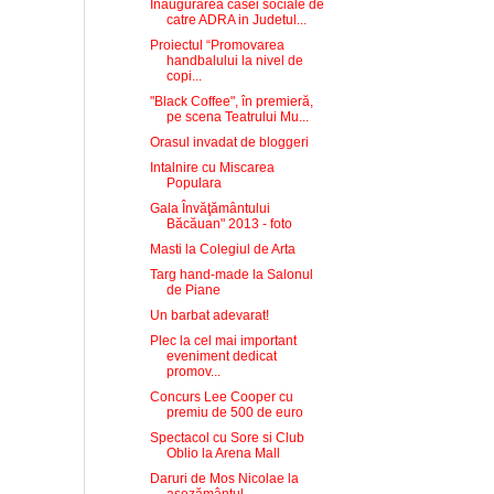
Inaugurarea casei sociale de
catre ADRA in Judetul...
Proiectul “Promovarea
handbalului la nivel de
copi...
"Black Coffee", în premieră,
pe scena Teatrului Mu...
Orasul invadat de bloggeri
Intalnire cu Miscarea
Populara
Gala Învăţământului
Băcăuan" 2013 - foto
Masti la Colegiul de Arta
Targ hand-made la Salonul
de Piane
Un barbat adevarat!
Plec la cel mai important
eveniment dedicat
promov...
Concurs Lee Cooper cu
premiu de 500 de euro
Spectacol cu Sore si Club
Oblio la Arena Mall
Daruri de Mos Nicolae la