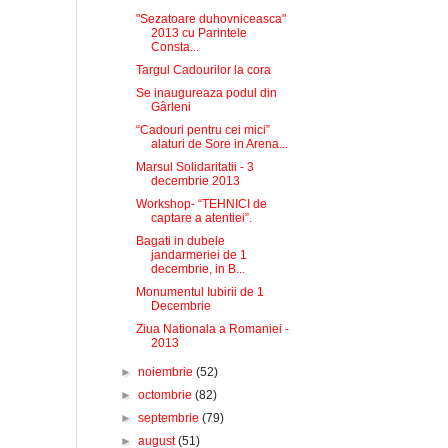
"Sezatoare duhovniceasca"
2013 cu Parintele
Consta...
Targul Cadourilor la cora
Se inaugureaza podul din
Gârleni
“Cadouri pentru cei mici”
alaturi de Sore in Arena...
Marsul Solidaritatii - 3
decembrie 2013
Workshop- “TEHNICI de
captare a atentiei”.
Bagati in dubele
jandarmeriei de 1
decembrie, in B...
Monumentul Iubirii de 1
Decembrie
Ziua Nationala a Romaniei -
2013
►
noiembrie
(52)
►
octombrie
(82)
►
septembrie
(79)
►
august
(51)