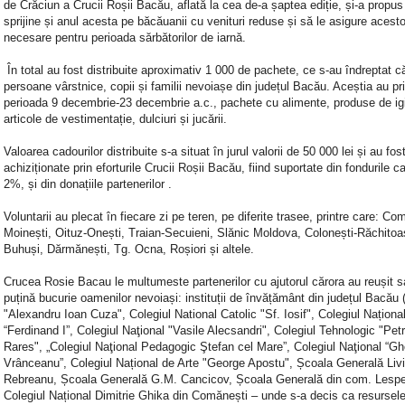
de Crăciun a Crucii Roșii Bacău, aflată la cea de-a șaptea ediție, și-a propus
sprijine și anul acesta pe băcăuanii cu venituri reduse și să le asigure acest
necesare pentru perioada sărbătorilor de iarnă.
În total au fost distribuite aproximativ 1 000 de pachete, ce s-au îndreptat c
persoane vârstnice, copii și familii nevoiașe din județul Bacău. Aceștia au pri
perioada 9 decembrie-23 decembrie a.c., pachete cu alimente, produse de ig
articole de vestimentație, dulciuri și jucării.
Valoarea cadourilor distribuite s-a situat în jurul valorii de 50 000 lei și au fos
achiziționate prin eforturile Crucii Roșii Bacău, fiind suportate din fondurile 
2%, și din donațiile partenerilor .
Voluntarii au plecat în fiecare zi pe teren, pe diferite trasee, printre care: Co
Moinești, Oituz-Onești, Traian-Secuieni, Slănic Moldova, Colonești-Răchitoa
Buhuși, Dărmănești, Tg. Ocna, Roșiori și altele.
Crucea Rosie Bacau le multumeste partenerilor cu ajutorul cărora au reușit 
puțină bucurie oamenilor nevoiași: instituții de învățământ din județul Bacău
"Alexandru Ioan Cuza", Colegiul National Catolic "Sf. Iosif", Colegiul Naționa
“Ferdinand I”, Colegiul Naţional "Vasile Alecsandri", Colegiul Tehnologic "Pet
Rares", „Colegiul Naţional Pedagogic Ştefan cel Mare”, Colegiul Naţional “G
Vrânceanu”, Colegiul Național de Arte "George Apostu", Școala Generală Liv
Rebreanu, Școala Generală G.M. Cancicov, Școala Generală din com. Lespe
Colegiul Național Dimitrie Ghika din Comănești – unde s-a decis ca resursel