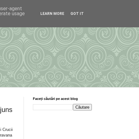
 user-agent
nerate usage
LEARN MORE
GOT IT
Faceți căutări pe acest blog
juns
i Crucii
aravana