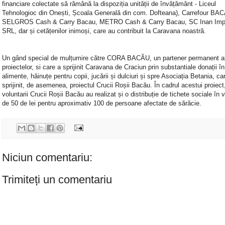
financiare colectate să rămână la dispoziția unității de învățământ - Liceul
Tehnologioc din Onești, Școala Generală din com. Dofteana), Carrefour BA
SELGROS Cash & Carry Bacau, METRO Cash & Carry Bacau, SC Inan Im
SRL, dar și cetățenilor inimoși, care au contribuit la Caravana noastră.
Un gând special de mulțumire către CORA BACĂU, un partener permanent a
proiectelor, si care a sprijinit Caravana de Craciun prin substantiale donații în
alimente, hăinuțe pentru copii, jucării și dulciuri și spre Asociația Betania, ca
sprijinit, de asemenea, proiectul Crucii Roșii Bacău. În cadrul acestui proiect
voluntarii Crucii Roșii Bacău au realizat și o distribuție de tichete sociale în 
de 50 de lei pentru aproximativ 100 de persoane afectate de sărăcie.
Niciun comentariu:
Trimiteți un comentariu