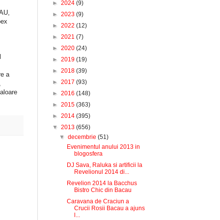
►
2024
(9)
CAU,
►
2023
(9)
pex
►
2022
(12)
►
2021
(7)
►
2020
(24)
l
►
2019
(19)
►
2018
(39)
re a
►
2017
(93)
,
valoare
►
2016
(148)
►
2015
(363)
►
2014
(395)
▼
2013
(656)
▼
decembrie
(51)
Evenimentul anului 2013 in
blogosfera
DJ Sava, Raluka si artificii la
Revelionul 2014 di...
Revelion 2014 la Bacchus
Bistro Chic din Bacau
Caravana de Craciun a
Crucii Rosii Bacau a ajuns
l...