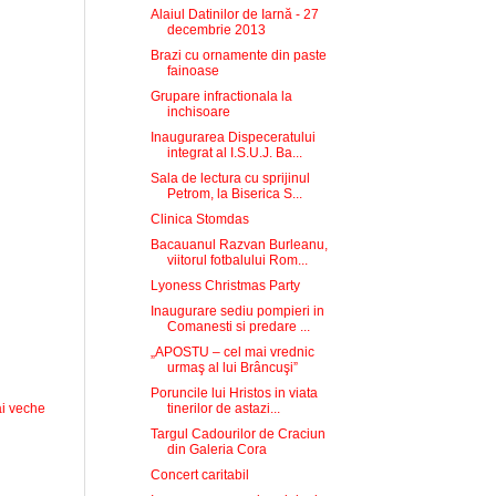
Alaiul Datinilor de Iarnă - 27
decembrie 2013
Brazi cu ornamente din paste
fainoase
Grupare infractionala la
inchisoare
Inaugurarea Dispeceratului
integrat al I.S.U.J. Ba...
Sala de lectura cu sprijinul
Petrom, la Biserica S...
Clinica Stomdas
Bacauanul Razvan Burleanu,
viitorul fotbalului Rom...
Lyoness Christmas Party
Inaugurare sediu pompieri in
Comanesti si predare ...
„APOSTU – cel mai vrednic
urmaş al lui Brâncuşi”
Poruncile lui Hristos in viata
tinerilor de astazi...
i veche
Targul Cadourilor de Craciun
din Galeria Cora
Concert caritabil