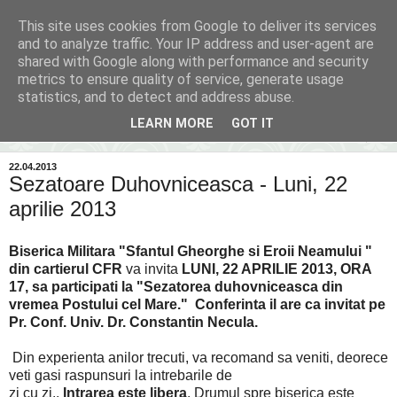
This site uses cookies from Google to deliver its services
Inima Bacăului
and to analyze traffic. Your IP address and user-agent are
shared with Google along with performance and security
metrics to ensure quality of service, generate usage
Din inima Bacăului...spre inima ta...
statistics, and to detect and address abuse.
LEARN MORE
GOT IT
▼
22.04.2013
Sezatoare Duhovniceasca - Luni, 22
aprilie 2013
Biserica Militara "Sfantul Gheorghe si Eroii Neamului "
din cartierul CFR
va invita
LUNI, 22 APRILIE 2013, ORA
17, sa participati la "Sezatorea duhovniceasca din
vremea Postului cel Mare." Conferinta il are ca invitat pe
Pr. Conf. Univ. Dr. Constantin Necula.
Din experienta anilor trecuti, va recomand sa veniti, deorece
veti gasi raspunsuri la intrebarile de
zi cu zi..
Intrarea este libera
. Drumul spre biserica este