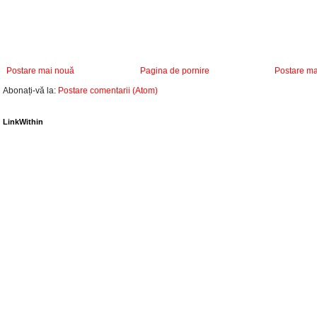
Postare mai nouă
Pagina de pornire
Postare ma
Abonați-vă la:
Postare comentarii (Atom)
LinkWithin