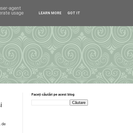
 user-agent
nerate usage
LEARN MORE
GOT IT
Faceți căutări pe acest blog
i
a de