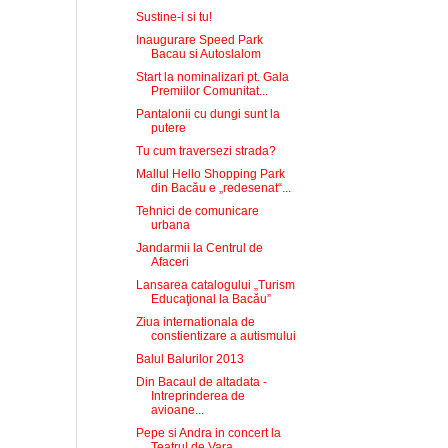
Sustine-i si tu!
Inaugurare Speed Park
Bacau si Autoslalom
Start la nominalizari pt. Gala
Premiilor Comunitat...
Pantalonii cu dungi sunt la
putere
Tu cum traversezi strada?
Mallul Hello Shopping Park
din Bacău e „redesenat“...
Tehnici de comunicare
urbana
Jandarmii la Centrul de
Afaceri
Lansarea catalogului „Turism
Educaţional la Bacău”
Ziua internationala de
constientizare a autismului
Balul Balurilor 2013
Din Bacaul de altadata -
Intreprinderea de
avioane...
Pepe si Andra in concert la
Teatrul de Vara