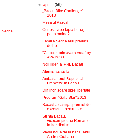
▼
aprilie
(56)
„Bacau Bike Challenge”
2013
Mesajul Pascal
Cunosti vreo fapta buna,
i veche
pana maine?
Familia Sechelariu pradata
de hoti
''Colectia primavara-vara" by
AVA IMOB
Noii lideri ai PNL Bacau
Atentie, se sufla!
Ambasadorul Republicii
Franceze in Bacau
Din inchisoare spre libertate
Program "Gala Star" 2013
Bacaul a castigat premiul de
excelenta pentru "Or...
Stiinta Bacau,
vicecampioana Romaniei
la handbal m...
Piesa noua de la bacauanul
Andrei Ciobanu