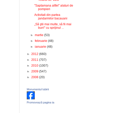
"Saptamana altfel" alaturi de
pompieri
Activitati din partea
jandarmilor bacauani
„Să ştii mai multe, să fii mai
bun!” cu sprijinul ...
►
martie
(53)
►
februarie
(48)
►
ianuarie
(48)
►
2012
(660)
►
2011
(707)
►
2010
(1007)
►
2009
(547)
►
2008
(20)
Monumentul Iubirii
Promovează pagina ta