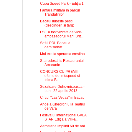
Cupa Speed Park - Ediția 1
Fanfara militara in parcul
Trandafirilor
Bacaul iubeste pestii
(descinderi si targ)
FSC a fost vizitata de vice-
ambasadorul Marii Brit...
Seful PDL Bacau a
demisionat
Mai exista speranta crestina
S-a redeschis Restaurantul
Amarante
CONCURS CU PREMII
oferite de Infospeed si
Inima Ba...
Sezatoare Duhovniceasca -
Luni, 22 aprilie 2013
Circul "Las Vegas" in Bacau
Angela Gheorghiu la Teatrul
de Vara
Festivalul Internaţional GALA
STAR Ediţia a VIII-a...
Aerostar a implinit 60 de ani