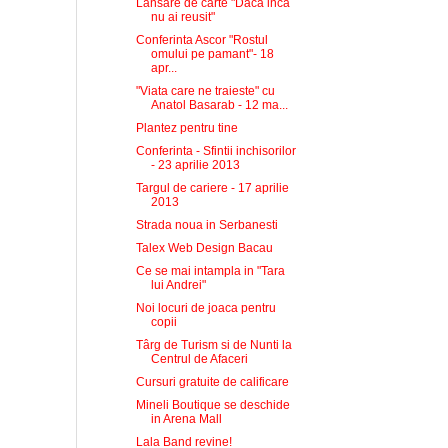
Lansare de carte "Daca inca
nu ai reusit"
Conferinta Ascor "Rostul
omului pe pamant"- 18
apr...
"Viata care ne traieste" cu
Anatol Basarab - 12 ma...
Plantez pentru tine
Conferinta - Sfintii inchisorilor
- 23 aprilie 2013
Targul de cariere - 17 aprilie
2013
Strada noua in Serbanesti
Talex Web Design Bacau
Ce se mai intampla in "Tara
lui Andrei"
Noi locuri de joaca pentru
copii
Târg de Turism si de Nunti la
Centrul de Afaceri
Cursuri gratuite de calificare
Mineli Boutique se deschide
in Arena Mall
Lala Band revine!