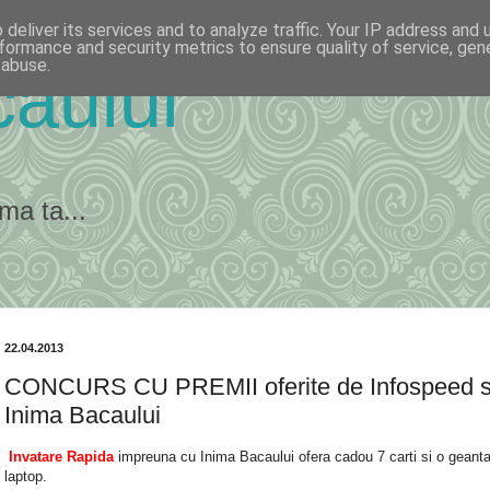
deliver its services and to analyze traffic. Your IP address and
formance and security metrics to ensure quality of service, ge
 abuse.
ăului
ma ta...
22.04.2013
CONCURS CU PREMII oferite de Infospeed s
Inima Bacaului
Invatare Rapida
impreuna cu Inima Bacaului ofera cadou 7 carti si o geant
laptop.