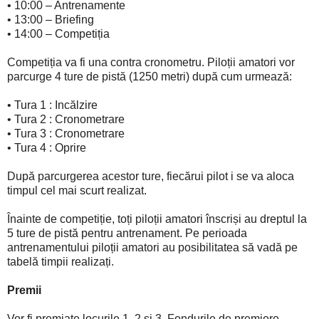
•
10:00 – Antrenamente
•
13:00 – Briefing
•
14:00 – Competiția
Competiția va fi una contra cronometru. Piloții amatori vor
parcurge 4 ture de pistă (1250 metri) după cum urmează:
•
Tura 1 : Incălzire
•
Tura 2 : Cronometrare
•
Tura 3 : Cronometrare
•
Tura 4 : Oprire
După parcurgerea acestor ture, fiecărui pilot i se va aloca
timpul cel mai scurt realizat.
Înainte de competiție, toți piloții amatori înscriși au dreptul la
5 ture de pistă pentru antrenament. Pe perioada
antrenamentului piloții amatori au posibilitatea să vadă pe
tabelă timpii realizați.
Premii
Vor fi premiate locurile 1, 2 și 3. Fondurile de premiere