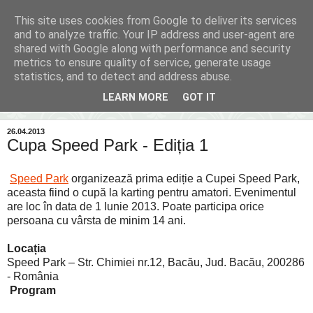
This site uses cookies from Google to deliver its services
Inima Bacăului
and to analyze traffic. Your IP address and user-agent are
shared with Google along with performance and security
metrics to ensure quality of service, generate usage
Din inima Bacăului...spre inima ta...
statistics, and to detect and address abuse.
LEARN MORE
GOT IT
▼
26.04.2013
Cupa Speed Park - Ediția 1
Speed Park
organizează prima ediție a Cupei Speed Park,
aceasta fiind o cupă la karting pentru amatori. Evenimentul
are loc în data de 1 Iunie 2013. Poate participa orice
persoana cu vârsta de minim 14 ani.
Locația
Speed Park – Str. Chimiei nr.12, Bacău, Jud. Bacău, 200286
- România
Program