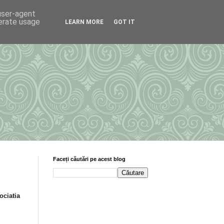
 user-agent
nerate usage
LEARN MORE
GOT IT
Faceți căutări pe acest blog
ociatia