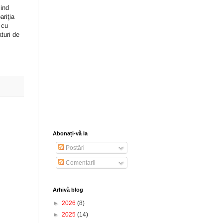
iind
riţia
 cu
turi de
Abonați-vă la
Postări
Comentarii
Arhivă blog
►
2026
(8)
►
2025
(14)