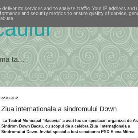
deliver its services and to analyze traffic. Your IP address and
formance and security metrics to ensure quality of service, ge
 abuse.
ăului
ma ta...
22.03.2012
Ziua internationala a sindromului Down
La Teatrul Municipal "Bacovia" a avut loc un spectacol organizat de As
Sindrom Down Bacau, cu scopul de a celebra Ziua Internaţionala a
Sindromului Down. Invitat special a fost senatoarea PSD Elena Mitrea.