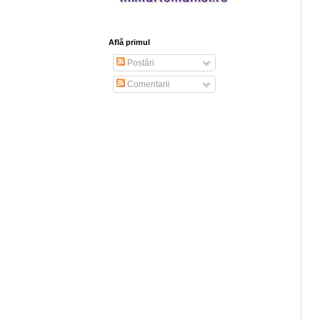
Află primul
Postări
Comentarii