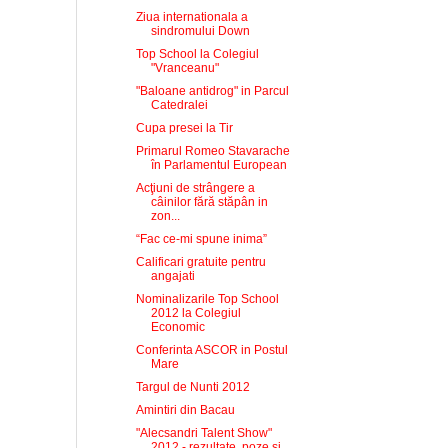
Ziua internationala a
sindromului Down
Top School la Colegiul
"Vranceanu"
"Baloane antidrog" in Parcul
Catedralei
Cupa presei la Tir
Primarul Romeo Stavarache
în Parlamentul European
Acţiuni de strângere a
câinilor fără stăpân in
zon...
“Fac ce-mi spune inima”
Calificari gratuite pentru
angajati
Nominalizarile Top School
2012 la Colegiul
Economic
Conferinta ASCOR in Postul
Mare
Targul de Nunti 2012
Amintiri din Bacau
"Alecsandri Talent Show"
2012 - rezultate. poze si...