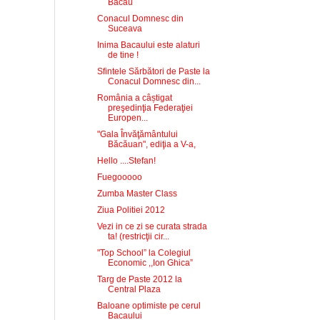
Bacau
Conacul Domnesc din
Suceava
Inima Bacaului este alaturi
de tine !
Sfintele Sărbători de Paste la
Conacul Domnesc din...
România a câștigat
preşedinţia Federaţiei
Europen...
"Gala Învăţământului
Băcăuan", ediţia a V-a,
Hello ....Stefan!
Fuegooooo
Zumba Master Class
Ziua Politiei 2012
Vezi in ce zi se curata strada
ta! (restricţii cir...
"Top School” la Colegiul
Economic ,,Ion Ghica”
Targ de Paste 2012 la
Central Plaza
Baloane optimiste pe cerul
Bacaului