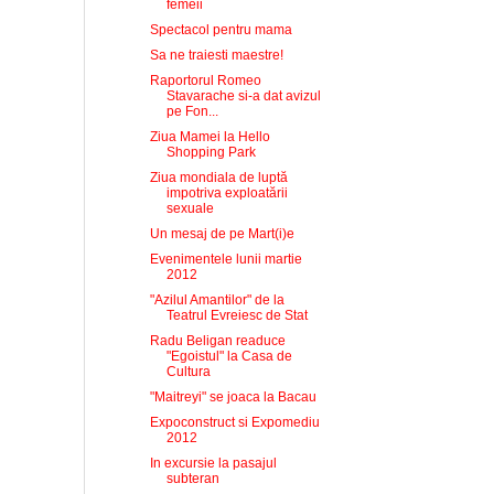
femeii
Spectacol pentru mama
Sa ne traiesti maestre!
Raportorul Romeo
Stavarache si-a dat avizul
pe Fon...
Ziua Mamei la Hello
Shopping Park
Ziua mondiala de luptă
impotriva exploatării
sexuale
Un mesaj de pe Mart(i)e
Evenimentele lunii martie
2012
"Azilul Amantilor" de la
Teatrul Evreiesc de Stat
Radu Beligan readuce
"Egoistul" la Casa de
Cultura
"Maitreyi" se joaca la Bacau
Expoconstruct si Expomediu
2012
In excursie la pasajul
subteran