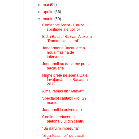
►
mai
(69)
►
aprilie
(56)
▼
martie
(69)
Conferinte Ascor - Cauze
spirituale ale bolilor
E din Bacau! Razvan Alexe la
"Romanii au talent"
Jandarmeria Bacau are o
noua masina de
interventie
Jandarmii au dat arme presei
bacauane
Nume grele pe scena Galei
Învățământului Bacauan
2012
A mai ramas un "Adevar"
Spectacol caritabil - joi, 29
martie
Jandarmii la aniversare
Continua refacerea
pietonalului din centru
“Să dăruim împreună”
“Ziua Păsărilor” pe Lacul