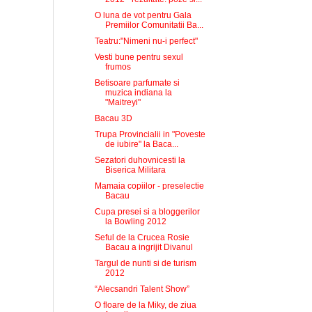
O luna de vot pentru Gala
Premiilor Comunitatii Ba...
Teatru:"Nimeni nu-i perfect"
Vesti bune pentru sexul
frumos
Betisoare parfumate si
muzica indiana la
"Maitreyi"
Bacau 3D
Trupa Provincialii in "Poveste
de iubire" la Baca...
Sezatori duhovnicesti la
Biserica Militara
Mamaia copiilor - preselectie
Bacau
Cupa presei si a bloggerilor
la Bowling 2012
Seful de la Crucea Rosie
Bacau a ingrijit Divanul
Targul de nunti si de turism
2012
“Alecsandri Talent Show”
O floare de la Miky, de ziua