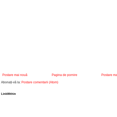
Postare mai nouă
Pagina de pornire
Postare ma
Abonați-vă la:
Postare comentarii (Atom)
LinkWithin