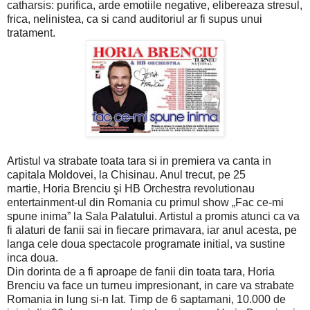
catharsis: purifica, arde emotiile negative, elibereaza stresul,
frica, nelinistea, ca si cand auditoriul ar fi supus unui
tratament.
Artistul va strabate toata tara si in premiera va canta in
capitala Moldovei, la Chisinau. Anul trecut, pe 25
martie, Horia Brenciu şi HB Orchestra revolutionau
entertainment-ul din Romania cu primul show „Fac ce-mi
spune inima” la Sala Palatului. Artistul a promis atunci ca va
fi alaturi de fanii sai in fiecare primavara, iar anul acesta, pe
langa cele doua spectacole programate initial, va sustine
inca doua.
Din dorinta de a fi aproape de fanii din toata tara, Horia
Brenciu va face un turneu impresionant, in care va strabate
Romania in lung si-n lat. Timp de 6 saptamani, 10.000 de