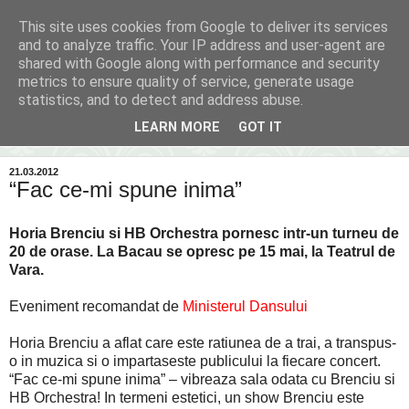
This site uses cookies from Google to deliver its services
Inima Bacăului
and to analyze traffic. Your IP address and user-agent are
shared with Google along with performance and security
metrics to ensure quality of service, generate usage
Din inima Bacăului...spre inima ta...
statistics, and to detect and address abuse.
LEARN MORE
GOT IT
▼
21.03.2012
“Fac ce-mi spune inima”
Horia Brenciu si HB Orchestra pornesc intr-un turneu de
20 de orase. La Bacau se opresc pe 15 mai, la Teatrul de
Vara.
Eveniment recomandat de
Ministerul Dansului
Horia Brenciu a aflat care este ratiunea de a trai, a transpus-
o in muzica si o impartaseste publicului la fiecare concert.
“Fac ce-mi spune inima” – vibreaza sala odata cu Brenciu si
HB Orchestra! In termeni estetici, un show Brenciu este