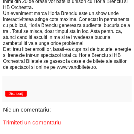
inimi din 20 de orase vor bate la unison cu Horia Brenciu si
HB Orchestra.
Un eveniment marca Horia Brenciu este un show unde
interactivitatea atinge cote maxime. Conectat in permanenta
cu publicul, Horia Brenciu genereaza audientei bucuria de a
trai. Totul se misca, doar timpul sta in loc. Asta pentru ca,
atunci cand iti asculti inima si te invadeaza bucuria,
zambetul iti va alunga orice problema!
Dati frau liber emotiilor, lasati-va cuprinsi de bucurie, energie
si frenezie intr-un spectacol total cu Horia Brenciu si HB
Orchestra! Biletele se gasesc la casele de bilete ale salilor
de spectacol si online pe www.vandbilete.ro.
Distribuiți
Niciun comentariu:
Trimiteți un comentariu