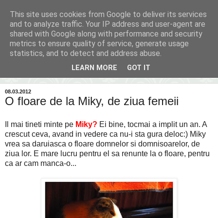
This site uses cookies from Google to deliver its services
Inima Bacăului
and to analyze traffic. Your IP address and user-agent are
shared with Google along with performance and security
metrics to ensure quality of service, generate usage
Din inima Bacăului...spre inima ta...
statistics, and to detect and address abuse.
LEARN MORE
GOT IT
▼
08.03.2012
O floare de la Miky, de ziua femeii
Il mai tineti minte pe
Miky?
Ei bine, tocmai a implit un an. A
crescut ceva, avand in vedere ca nu-i sta gura deloc:) Miky
vrea sa daruiasca o floare domnelor si domnisoarelor, de
ziua lor. E mare lucru pentru el sa renunte la o floare, pentru
ca ar cam manca-o...