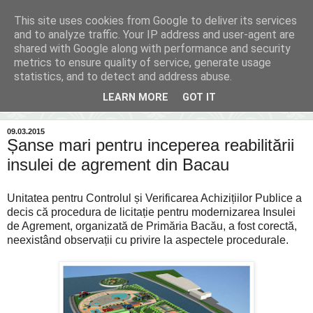
This site uses cookies from Google to deliver its services
Inima Bacăului
and to analyze traffic. Your IP address and user-agent are
shared with Google along with performance and security
metrics to ensure quality of service, generate usage
Din inima Bacăului...spre inima ta...
statistics, and to detect and address abuse.
LEARN MORE
GOT IT
▼
09.03.2015
Șanse mari pentru inceperea reabilitării
insulei de agrement din Bacau
Unitatea pentru Controlul și Verificarea Achizițiilor Publice a
decis că procedura de licitație pentru modernizarea Insulei
de Agrement, organizată de Primăria Bacău, a fost corectă,
neexistând observații cu privire la aspectele procedurale.