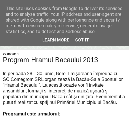
This site uses cookies from Google to deliver its services
Inima Bacăului
and to analyze traffic. Your IP address and user-agent are
shared with Google along with performance and security
metrics to ensure quality of service, generate usage
Din inima Bacăului...spre inima ta...
statistics, and to detect and address abuse.
LEARN MORE
GOT IT
▼
27.06.2013
Program Hramul Bacaului 2013
În perioada 28 – 30 iunie, Bere Timişoreana împreună cu
SC Comegrom SRL organizează la Bacău-Sala Sporturilor,
“Hramul Bacaului”. La acestă ocazie vor fi invitate
ansambluri, formaţii si interpreţi de muzică uşoară şi
populară din municipiul Bacău cât şi din ţară. Evenimentul a
putut fi realizat cu sprijinul Primăriei Municipiului Bacău.
Programul este urmatorul: