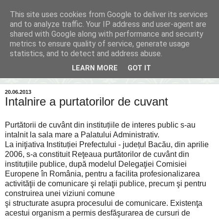
This site uses cookies from Google to deliver its services
Inima Bacăului
and to analyze traffic. Your IP address and user-agent are
shared with Google along with performance and security
metrics to ensure quality of service, generate usage
Din inima Bacăului...spre inima ta...
statistics, and to detect and address abuse.
LEARN MORE
GOT IT
▼
20.06.2013
Intalnire a purtatorilor de cuvant
Purtătorii de cuvânt din instituțiile de interes public s-au
intalnit la sala mare a Palatului Administrativ.
La iniţiativa Instituției Prefectului - județul Bacău, din aprilie
2006, s-a constituit Reţeaua purtătorilor de cuvânt din
instituțiile publice, după modelul Delegaţiei Comisiei
Europene în România, pentru a facilita profesionalizarea
activităţii de comunicare şi relaţii publice, precum şi pentru
construirea unei viziuni comune
şi structurate asupra procesului de comunicare. Existenţa
acestui organism a permis desfăşurarea de cursuri de