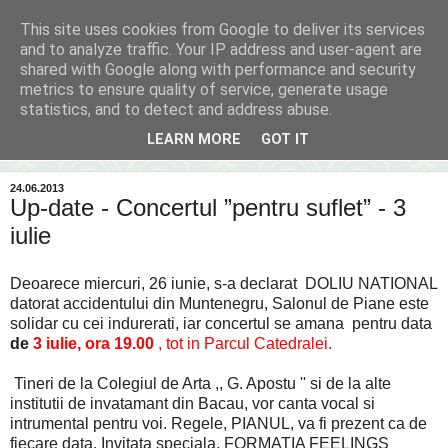
This site uses cookies from Google to deliver its services
Inima Bacăului
and to analyze traffic. Your IP address and user-agent are
shared with Google along with performance and security
metrics to ensure quality of service, generate usage
Din inima Bacăului...spre inima ta...
statistics, and to detect and address abuse.
LEARN MORE
GOT IT
▼
24.06.2013
Up-date - Concertul ”pentru suflet” - 3
iulie
Deoarece miercuri, 26 iunie, s-a declarat DOLIU NATIONAL
datorat accidentului din Muntenegru, Salonul de Piane este
solidar cu cei indurerati, iar concertul se amana pentru data
de
3 iulie, ora 19.00
, tot in Parcul Catedralei.
Tineri de la Colegiul de Arta ,, G. Apostu '' si de la alte
institutii de invatamant din Bacau, vor canta vocal si
intrumental pentru voi. Regele, PIANUL, va fi prezent ca de
fiecare data. Invitata speciala, FORMATIA FEELINGS