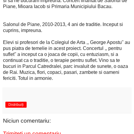
si sa ne bucuram impreuna. Concert finantat de Salonul de
Piane, Mioara Iacob si Primaria Municipiului Bacau.
Salonul de Piane, 2010-2013, 4 ani de traditie. Inceput si
cuprins, impreuna.
Elevi si profesori de la Colegiul de Arta ,, George Apostu'' au
pus piatra de temelie in acest proiect. Concertul ,, pentru
suflet'' a inceput ca o joaca de copii, cu entuziasm, si a
continuat ca o traditie, o terapie pentru suflet. Vino sa te
bucuri in Parcul Catredralei, parc invaluit de sunete, o oaza
de Rai. Muzica, flori, copaci, pasari, zambete si oameni
fericiti. Totul in armonie.
Distribuiți
Niciun comentariu:
Trimiteți un comentariu