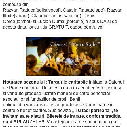
compusa din:
Razvan Raduca(solist vocal), Catalin Rauta(clape), Razvan
Iftode(vioara), Claudiu Farcas(saxofon), Denis
Oprea(tambal) si Lucian Duma (percutie) a spus DA si de
acesta data, tot cu titlu GRATUIT, cadou pentru voi.
Noutatea sezonului : Targurile caritabile
initiate la Salonul
de Piane continua. De acesta data in aer liber. Vor fi expuse
si vandute produse lucrate manual de catre beneficiarii
asociatiilor si fundatiilor de profil. Banii
obtinuti din vanzarea acestor produse se vor intoarce in
centrele beneficiarilor. Sub deviza ,,
Tu faci partea ta'', te
invitam sa te alaturi. Biletele de intrare, conform traditie,
sunt APLAUZELE!!!
Va asteptam sa ne spunem bun gasit