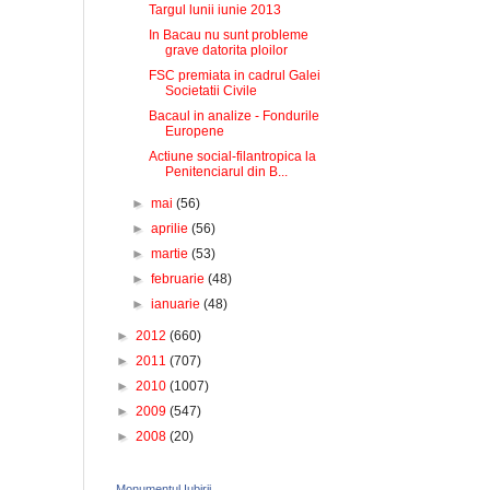
Targul lunii iunie 2013
In Bacau nu sunt probleme
grave datorita ploilor
FSC premiata in cadrul Galei
Societatii Civile
Bacaul in analize - Fondurile
Europene
Actiune social-filantropica la
Penitenciarul din B...
►
mai
(56)
►
aprilie
(56)
►
martie
(53)
►
februarie
(48)
►
ianuarie
(48)
►
2012
(660)
►
2011
(707)
►
2010
(1007)
►
2009
(547)
►
2008
(20)
Monumentul Iubirii