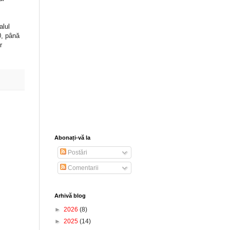
alul
0, până
r
Abonați-vă la
Postări
Comentarii
Arhivă blog
►
2026
(8)
►
2025
(14)