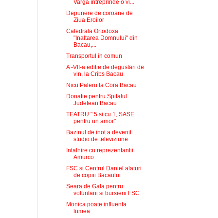
Varga întreprinde o vi...
Depunere de coroane de
Ziua Eroilor
Catedrala Ortodoxa
"Inaltarea Domnului" din
Bacau,...
Transportul in comun
A -VII-a editie de degustari de
vin, la Cribs Bacau
Nicu Paleru la Cora Bacau
Donatie pentru Spitalul
Judetean Bacau
TEATRU " 5 si cu 1, SASE
pentru un amor"
Bazinul de inot a devenit
studio de televiziune
Intalnire cu reprezentantii
Amurco
FSC si Centrul Daniel alaturi
de copiii Bacaului
Seara de Gala pentru
voluntarii si bursierii FSC
Monica poate influenta
lumea