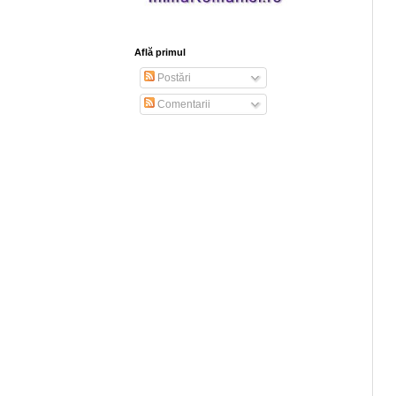
Află primul
Postări
Comentarii