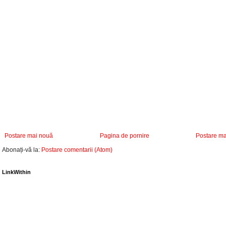
Postare mai nouă
Pagina de pornire
Postare ma
Abonați-vă la:
Postare comentarii (Atom)
LinkWithin