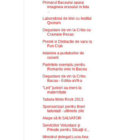
Primarul Bacaului apara
imaginea orasului in fata
...
Laboratorul de idei cu Institul
Qvorum
Degustare de vin la Cribs cu
Cramele Recas
Premii si Distractie de vara la
Fun Club
Intalnire a purtatorilor de
cuvant
Parintele exemplu pentru
Romania vine in Bacau
Degustare de vin la Cribs
Bacau - Editia-aVII-a
"Leii" juniori au mers la
maternitate
Tabara Moto Rock 2013
Sponsorizari pentru tineri
talentati - ultimele zile
Alege să fii SALVATOR
Serviciilor Voluntare şi
Private pentru Situaţii d...
Ministrul delegat Lucia Ana