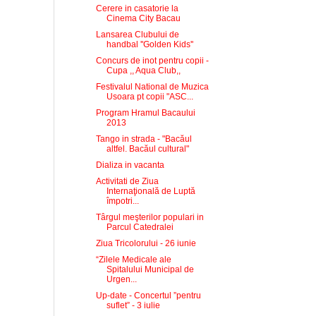
Cerere in casatorie la
Cinema City Bacau
Lansarea Clubului de
handbal ''Golden Kids''
Concurs de inot pentru copii -
Cupa ,, Aqua Club,,
Festivalul National de Muzica
Usoara pt copii "ASC...
Program Hramul Bacaului
2013
Tango in strada - "Bacăul
altfel. Bacăul cultural"
Dializa in vacanta
Activitati de Ziua
Internaţională de Luptă
împotri...
Târgul meşterilor populari in
Parcul Catedralei
Ziua Tricolorului - 26 iunie
“Zilele Medicale ale
Spitalului Municipal de
Urgen...
Up-date - Concertul ”pentru
suflet” - 3 iulie