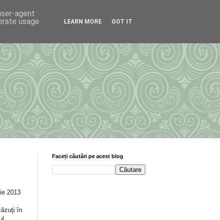
 user-agent
nerate usage
LEARN MORE
GOT IT
Faceți căutări pe acest blog
ie 2013
căzuţi în
ul