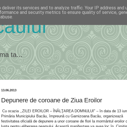
deliver its services and to analyze traffic. Your IP address and
formance and security metrics to ensure quality of service, ge
 abuse.
ăului
ma ta...
13.06.2013
Depunere de coroane de Ziua Eroilor
Cu ocazia ,,ZILEI EROILOR – ÎNĂLŢAREA DOMNULUI" – în data de 13 iun
Primăria Municipiului Bacău, împreună cu Garnizoana Bacău, organizează
festivitatea oficială de depunere a unor coroane de flori la mormântul eroilor 
lupta pentru eliberarea neamului. Această manifestare va avea loc în „Cimitir