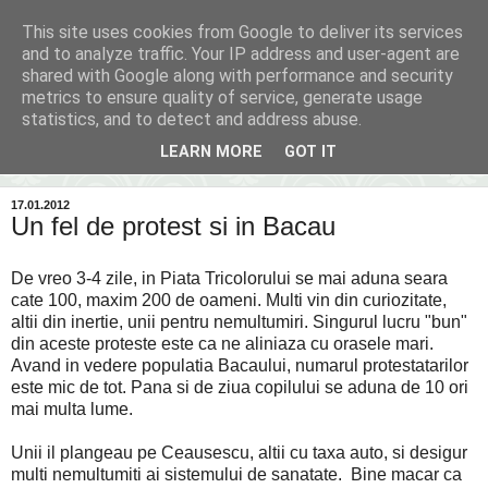
This site uses cookies from Google to deliver its services
Inima Bacăului
and to analyze traffic. Your IP address and user-agent are
shared with Google along with performance and security
metrics to ensure quality of service, generate usage
Din inima Bacăului...spre inima ta...
statistics, and to detect and address abuse.
LEARN MORE
GOT IT
▼
17.01.2012
Un fel de protest si in Bacau
De vreo 3-4 zile, in Piata Tricolorului se mai aduna seara
cate 100, maxim 200 de oameni. Multi vin din curiozitate,
altii din inertie, unii pentru nemultumiri. Singurul lucru "bun"
din aceste proteste este ca ne aliniaza cu orasele mari.
Avand in vedere populatia Bacaului, numarul protestatarilor
este mic de tot. Pana si de ziua copilului se aduna de 10 ori
mai multa lume.
Unii il plangeau pe Ceausescu, altii cu taxa auto, si desigur
multi nemultumiti ai sistemului de sanatate. Bine macar ca