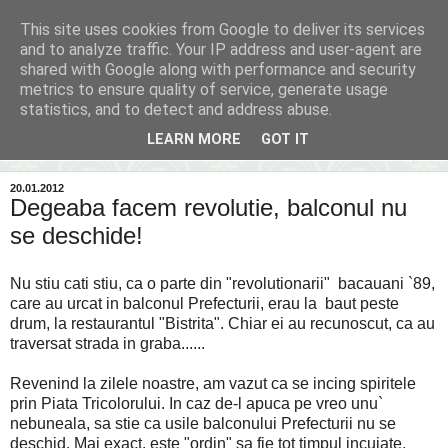
This site uses cookies from Google to deliver its services
Inima Bacăului
and to analyze traffic. Your IP address and user-agent are
shared with Google along with performance and security
metrics to ensure quality of service, generate usage
Din inima Bacăului...spre inima ta...
statistics, and to detect and address abuse.
LEARN MORE
GOT IT
▼
20.01.2012
Degeaba facem revolutie, balconul nu
se deschide!
Nu stiu cati stiu, ca o parte din "revolutionarii" bacauani `89,
care au urcat in balconul Prefecturii, erau la baut peste
drum, la restaurantul "Bistrita". Chiar ei au recunoscut, ca au
traversat strada in graba......
Revenind la zilele noastre, am vazut ca se incing spiritele
prin Piata Tricolorului. In caz de-l apuca pe vreo unu`
nebuneala, sa stie ca usile balconului Prefecturii nu se
deschid. Mai exact, este "ordin" sa fie tot timpul incuiate.