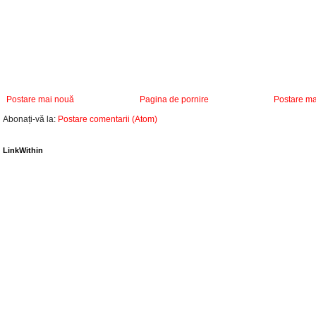
Postare mai nouă
Pagina de pornire
Postare ma
Abonați-vă la:
Postare comentarii (Atom)
LinkWithin