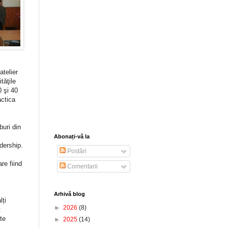
telier
tăţile
0 şi 40
actica
buri din
Abonați-vă la
adership.
Postări
re fiind
Comentarii
Arhivă blog
lți
►
2026
(8)
:
te
►
2025
(14)