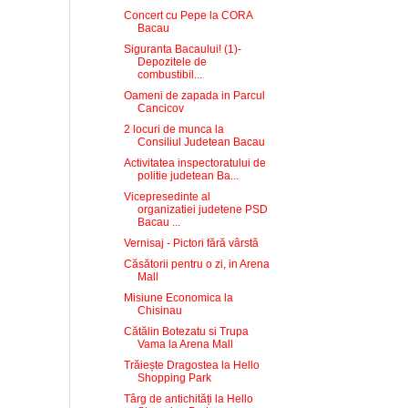
Concert cu Pepe la CORA
Bacau
Siguranta Bacaului! (1)-
Depozitele de
combustibil...
Oameni de zapada in Parcul
Cancicov
2 locuri de munca la
Consiliul Judetean Bacau
Activitatea inspectoratului de
politie judetean Ba...
Vicepresedinte al
organizatiei judetene PSD
Bacau ...
Vernisaj - Pictori fără vârstă
Căsătorii pentru o zi, in Arena
Mall
Misiune Economica la
Chisinau
Cătălin Botezatu si Trupa
Vama la Arena Mall
Trăiește Dragostea la Hello
Shopping Park
Târg de antichități la Hello