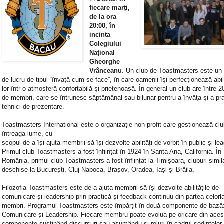
fiecare marți,
de la ora
20:00, în
incinta
Colegiului
Național
Gheorghe
Vrânceanu
.
Un club de Toastmasters este un a
de lucru de tipul “învaţă cum se face”, în care oamenii îşi perfecţionează abili
lor într-o atmosferă confortabilă şi prietenoasă. În general un club are între 2
de membri, care se întrunesc săptămânal sau bilunar pentru a învăţa şi a pr
tehnici de prezentare.
Toastmasters International este o organizație non-profit care gestionează clu
întreaga lume, cu
scopul de a își ajuta membrii să își dezvolte abilități de vorbit în public și le
Primul club Toastmasters a fost înființat în 1924 în Santa Ana, California. În
România, primul club Toastmasters a fost înființat la Timișoara, cluburi simila
deschise la București, Cluj-Napoca, Brașov, Oradea, Iași și Brăila.
Filozofia Toastmasters este de a ajuta membrii să își dezvolte abilitățile de
comunicare și leadership prin practică și feedback continuu din partea celorla
membri. Programul Toastmasters este împărțit în două componente de bază
Comunicare și Leadership. Fiecare membru poate evolua pe oricare din aces
componente susținând discursuri sau asumându-și roluri în cadrul ședințelor