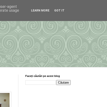
 user-agent
nerate usage
LEARN MORE
GOT IT
Faceți căutări pe acest blog