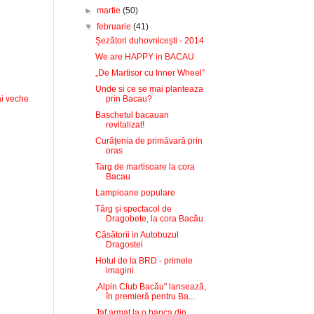
►
martie
(50)
▼
februarie
(41)
Șezători duhovnicești - 2014
We are HAPPY in BACAU
„De Martisor cu Inner Wheel”
Unde si ce se mai planteaza
prin Bacau?
i veche
Baschetul bacauan
revitalizat!
Curățenia de primăvară prin
oras
Targ de martisoare la cora
Bacau
Lampioane populare
Târg și spectacol de
Dragobete, la cora Bacău
Căsătorii in Autobuzul
Dragostei
Hotul de la BRD - primele
imagini
,Alpin Club Bacău" lansează,
în premieră pentru Ba...
Jaf armat la o banca din