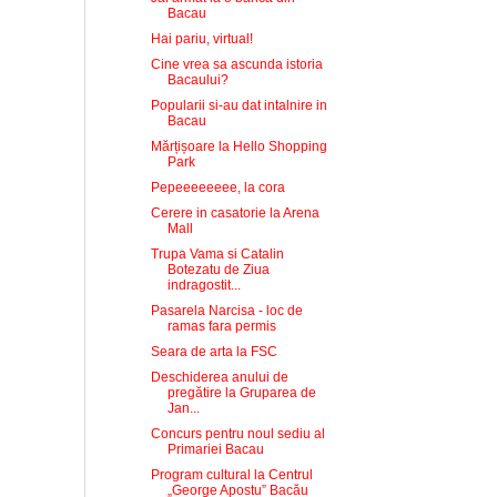
Bacau
Hai pariu, virtual!
Cine vrea sa ascunda istoria
Bacaului?
Popularii si-au dat intalnire in
Bacau
Mărțișoare la Hello Shopping
Park
Pepeeeeeeee, la cora
Cerere in casatorie la Arena
Mall
Trupa Vama si Catalin
Botezatu de Ziua
indragostit...
Pasarela Narcisa - loc de
ramas fara permis
Seara de arta la FSC
Deschiderea anului de
pregătire la Gruparea de
Jan...
Concurs pentru noul sediu al
Primariei Bacau
Program cultural la Centrul
„George Apostu” Bacău