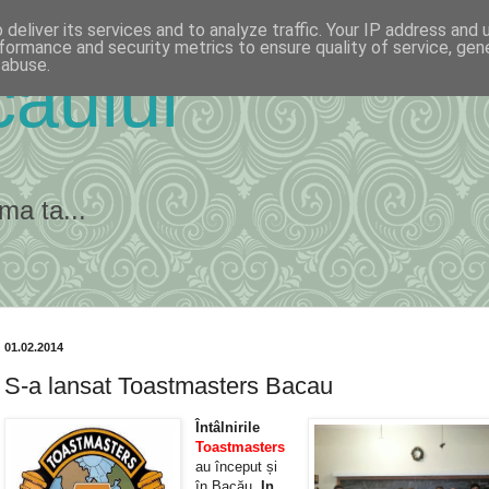
deliver its services and to analyze traffic. Your IP address and
formance and security metrics to ensure quality of service, ge
 abuse.
ăului
ma ta...
01.02.2014
S-a lansat Toastmasters Bacau
Întâlnirile
Toastmasters
au început și
în Bacău.
In