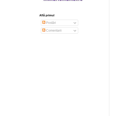
Află primul
Postări
Comentarii