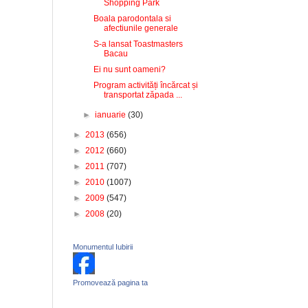
Shopping Park
Boala parodontala si
afectiunile generale
S-a lansat Toastmasters
Bacau
Ei nu sunt oameni?
Program activități încărcat și
transportat zăpada ...
►
ianuarie
(30)
►
2013
(656)
►
2012
(660)
►
2011
(707)
►
2010
(1007)
►
2009
(547)
►
2008
(20)
Monumentul Iubirii
Promovează pagina ta