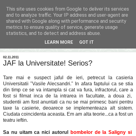
This site uses cookies from Google to deliver its services
Inima Bacăului
and to analyze traffic. Your IP address and user-agent are
shared with Google along with performance and security
metrics to ensure quality of service, generate usage
Din inima Bacăului...spre inima ta...
statistics, and to detect and address abuse.
LEARN MORE
GOT IT
▼
02.11.2011
JAF la Universitate! Serios?
Tare mai e suspect jaful de ieri, petrecut la casieria
Universitatii "Vasile Alecsandri." In afara faptului ca se stia
din timp ce se va intampla si cat va fura, infractorul, care a
fost si filmat inca de la intrarea in facultate, a doua zi,
studentii am fost anuntati ca nu se mai primesc bani pentru
taxe la casierie, deoarece se implementeaza alt sistem.
Ciudata coincidenta aceasta. Em am alta teorie...ca a fost un
teatru ieftin.
Sa nu uitam ca nici autorul
bombelor de la Saligny si