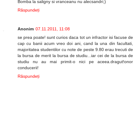
Bomba la saligny si vranceanu nu alecsandri;)
Răspundeți
Anonim
07.11.2011, 11:08
se prea poate! sunt curios daca tot un infractor isi facuse de
cap cu banii acum vreo doi ani, cand la una din facultati,
majoritatea studentilor cu note de peste 9.80 erau trecuti de
la bursa de merit la bursa de studiu...iar cei de la bursa de
studiu nu au mai primit-o nici pe aceea.dragut!onor
conducerii!
Răspundeți