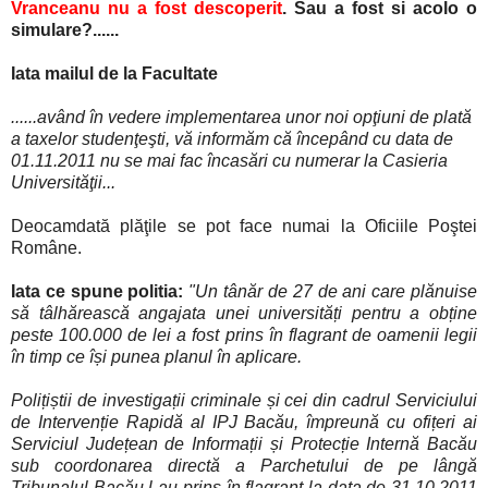
Vranceanu nu a fost descoperit
. Sau a fost si acolo o
simulare?......
Iata mailul de la Facultate
......având în vedere implementarea unor noi opţiuni de plată
a taxelor studenţeşti, vă informăm că începând cu data de
01.11.2011 nu se mai fac încasări cu numerar la Casieria
Universităţii...
Deocamdată plăţile se pot face numai la Oficiile Poştei
Române.
Iata ce spune politia:
"Un tânăr de 27 de ani care plănuise
să tâlhărească angajata unei universități pentru a obține
peste 100.000 de lei a fost prins în flagrant de oamenii legii
în timp ce își punea planul în aplicare.
Polițiștii de investigații criminale și cei din cadrul Serviciului
de Intervenție Rapidă al IPJ Bacău, împreună cu ofițeri ai
Serviciul Județean de Informații și Protecție Internă Bacău
sub coordonarea directă a Parchetului de pe lângă
Tribunalul Bacău l-au prins în flagrant la data de 31.10.2011