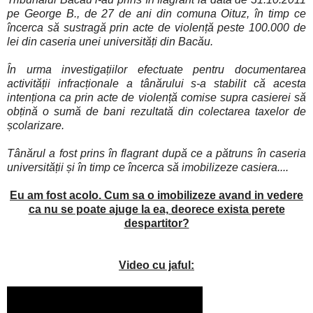
pe George B., de 27 de ani din comuna Oituz, în timp ce
încerca să sustragă prin acte de violență peste 100.000 de
lei din caseria unei universități din Bacău.
În urma investigațiilor efectuate pentru documentarea
activității infracționale a tânărului s-a stabilit că acesta
intenționa ca prin acte de violență comise supra casierei să
obțină o sumă de bani rezultată din colectarea taxelor de
școlarizare.
Tânărul a fost prins în flagrant după ce a pătruns în caseria
universității și în timp ce încerca să imobilizeze casiera....
Eu am fost acolo. Cum sa o imobilizeze avand in vedere
ca nu se poate ajuge la ea, deorece exista perete
despartitor?
Video cu jaful: