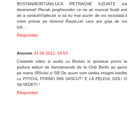
BOSTAN/BORTUN/LUCA /PETRACHE /LEONTE s/a
destramat! Plecati janghinosilor ca ne ati mancat ficatii anii
de a randul/////plecati si sa nu mai auzim de voi niciodata,il
vrem primar pe domnul Rauta,cel care are grija de noi
toti....
Răspundeți
Anonim
31.05.2012, 18:53
Casetele video si audio cu Bostan in ipostaze porno la
padure alaturi de dansatoarele de la Club Berlin au ajuns
pe mana SRI/ului si SIE.De acum vom vedea imagini inedite
cu PITICUL PORNO DIN SASCUT! E LA PELEUL GOL! O
SA VEDETI !
Răspundeți