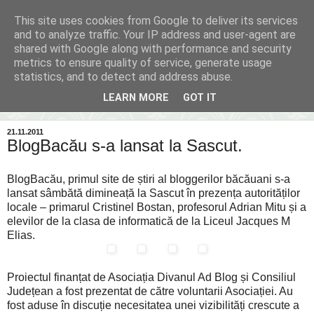
This site uses cookies from Google to deliver its services
Inima Bacăului
and to analyze traffic. Your IP address and user-agent are
shared with Google along with performance and security
metrics to ensure quality of service, generate usage
Din inima Bacăului...spre inima ta...
statistics, and to detect and address abuse.
LEARN MORE
GOT IT
▼
21.11.2011
BlogBacău s-a lansat la Sascut.
BlogBacău, primul site de știri al bloggerilor băcăuani s-a
lansat sâmbătă dimineață la Sascut în prezența autorităților
locale – primarul Cristinel Bostan, profesorul Adrian Mitu și a
elevilor de la clasa de informatică de la Liceul Jacques M
Elias.
Proiectul finanțat de Asociația Divanul Ad Blog și Consiliul
Județean a fost prezentat de către voluntarii Asociației. Au
fost aduse în discuție necesitatea unei vizibilități crescute a