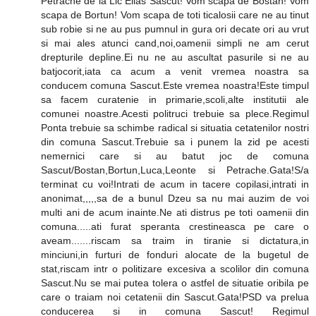
Petrache de la Lic Elias Sascut! Vom scapa de Bostan! Vom
scapa de Bortun! Vom scapa de toti ticalosii care ne au tinut
sub robie si ne au pus pumnul in gura ori decate ori au vrut
si mai ales atunci cand,noi,oamenii simpli ne am cerut
drepturile depline.Ei nu ne au ascultat pasurile si ne au
batjocorit,iata ca acum a venit vremea noastra sa
conducem comuna Sascut.Este vremea noastra!Este timpul
sa facem curatenie in primarie,scoli,alte institutii ale
comunei noastre.Acesti politruci trebuie sa plece.Regimul
Ponta trebuie sa schimbe radical si situatia cetatenilor nostri
din comuna Sascut.Trebuie sa i punem la zid pe acesti
nemernici care si au batut joc de comuna
Sascut/Bostan,Bortun,Luca,Leonte si Petrache.Gata!S/a
terminat cu voi!Intrati de acum in tacere copilasi,intrati in
anonimat,,,,,sa de a bunul Dzeu sa nu mai auzim de voi
multi ani de acum inainte.Ne ati distrus pe toti oamenii din
comuna.....ati furat speranta crestineasca pe care o
aveam.......riscam sa traim in tiranie si dictatura,in
minciuni,in furturi de fonduri alocate de la bugetul de
stat,riscam intr o politizare excesiva a scolilor din comuna
Sascut.Nu se mai putea tolera o astfel de situatie oribila pe
care o traiam noi cetatenii din Sascut.Gata!PSD va prelua
conducerea si in comuna Sascut! Regimul