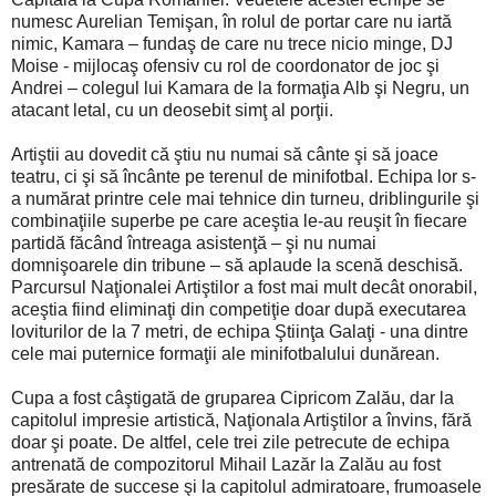
numesc Aurelian Temişan, în rolul de portar care nu iartă
nimic, Kamara – fundaş de care nu trece nicio minge, DJ
Moise - mijlocaş ofensiv cu rol de coordonator de joc şi
Andrei – colegul lui Kamara de la formaţia Alb şi Negru, un
atacant letal, cu un deosebit simţ al porţii.
Artiştii au dovedit că ştiu nu numai să cânte şi să joace
teatru, ci şi să încânte pe terenul de minifotbal. Echipa lor s-
a numărat printre cele mai tehnice din turneu, driblingurile şi
combinaţiile superbe pe care aceştia le-au reuşit în fiecare
partidă făcând întreaga asistenţă – şi nu numai
domnişoarele din tribune – să aplaude la scenă deschisă.
Parcursul Naţionalei Artiştilor a fost mai mult decât onorabil,
aceştia fiind eliminaţi din competiţie doar după executarea
loviturilor de la 7 metri, de echipa Ştiinţa Galaţi - una dintre
cele mai puternice formaţii ale minifotbalului dunărean.
Cupa a fost câştigată de gruparea Cipricom Zalău, dar la
capitolul impresie artistică, Naţionala Artiştilor a învins, fără
doar şi poate. De altfel, cele trei zile petrecute de echipa
antrenată de compozitorul Mihail Lazăr la Zalău au fost
presărate de succese şi la capitolul admiratoare, frumoasele