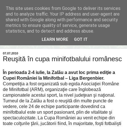
This site uses cookies from Google to deliver its services
Inima Bacăului
and to analyze traffic. Your IP address and user-agent are
shared with Google along with performance and security
metrics to ensure quality of service, generate usage
Din inima Bacăului...spre inima ta...
statistics, and to detect and address abuse.
LEARN MORE
GOT IT
▼
07.07.2010
Reuşită în cupa minifotbalului românesc
În perioada 2-4 iulie, la Zalău a avut loc prima ediţie a
Cupei României la Minifotbal – Liga Bergenbier.
Competiţia a fost organizată sub egida Asociaţiei Române
de Minifotbal (ARM), organizaţie care înglobează
campionatele acestui sport, la nivel judeţean şi naţional.
Turneul de la Zalău a fost o reuşită din multe puncte de
vedere, cele 24 de echipe participante dovedind ca
minifotbalul este un sport pasionant, plin de vitalitate şi
spectaculozitate. La Cupa României au venit echipe din
toate colţurile ţării, jucătorii fiind, în majoritate, foşti fotbalişti