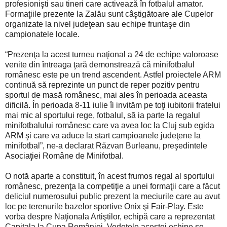
profesionişti sau tineri care activează în fotbalul amator.
Formaţiile prezente la Zalău sunt câştigătoare ale Cupelor
organizate la nivel judeţean sau echipe fruntaşe din
campionatele locale.
“Prezenţa la acest turneu naţional a 24 de echipe valoroase
venite din întreaga ţară demonstrează că minifotbalul
românesc este pe un trend ascendent. Astfel proiectele ARM
continuă să reprezinte un punct de reper pozitiv pentru
sportul de masă românesc, mai ales în perioada aceasta
dificilă. În perioada 8-11 iulie îi invităm pe toţi iubitorii fratelui
mai mic al sportului rege, fotbalul, să ia parte la regalul
minifotbalului românesc care va avea loc la Cluj sub egida
ARM şi care va aduce la start campioanele judeţene la
minifotbal”, ne-a declarat Răzvan Burleanu, preşedintele
Asociaţiei Române de Minifotbal.
O notă aparte a constituit, în acest frumos regal al sportului
românesc, prezenţa la competiţie a unei formaţii care a făcut
deliciul numerosului public prezent la meciurile care au avut
loc pe terenurile bazelor sportive Onix şi Fair-Play. Este
vorba despre Naţionala Artiştilor, echipă care a reprezentat
Capitala la Cupa României. Vedetele acestei echipe se