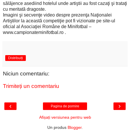
sălăjence asediind hotelul unde artiştii au fost cazaţi şi trataţi
cu meritată dragoste.
Imagini şi secvenţe video despre prezenţa Naţionalei
Artiştilor la această competiţie pot fi vizionate pe site-ul
oficial al Asociaţiei Române de Minifotbal –
www.campionateminifotbal.ro .
Distribuiți
Niciun comentariu:
Trimiteți un comentariu
‹
›
Pagina de pornire
Afișați versiunea pentru web
Un produs
Blogger
.