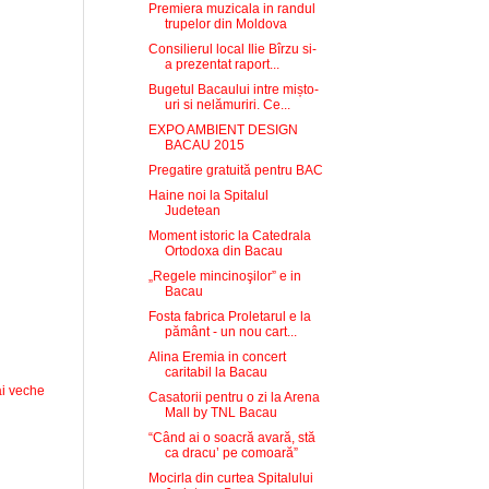
Premiera muzicala in randul
trupelor din Moldova
Consilierul local Ilie Bîrzu si-
a prezentat raport...
Bugetul Bacaului intre mișto-
uri si nelămuriri. Ce...
EXPO AMBIENT DESIGN
BACAU 2015
Pregatire gratuită pentru BAC
Haine noi la Spitalul
Judetean
Moment istoric la Catedrala
Ortodoxa din Bacau
„Regele mincinoşilor” e in
Bacau
Fosta fabrica Proletarul e la
pământ - un nou cart...
Alina Eremia in concert
caritabil la Bacau
i veche
Casatorii pentru o zi la Arena
Mall by TNL Bacau
“Când ai o soacră avară, stă
ca dracu’ pe comoară”
Mocirla din curtea Spitalului