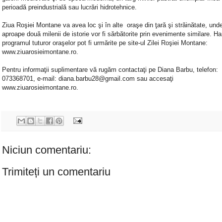
perioadă preindustrială sau lucrări hidrotehnice.
Ziua Roşiei Montane va avea loc şi în alte oraşe din ţară şi străinătate, und
aproape două milenii de istorie vor fi sărbătorite prin evenimente similare. Ha
programul tuturor oraşelor pot fi urmărite pe site-ul Zilei Roşiei Montane:
www.ziuarosieimontane.ro.
Pentru informaţii suplimentare vă rugăm contactaţi pe Diana Barbu, telefon:
073368701, e-mail: diana.barbu28@gmail.com sau accesaţi
www.ziuarosieimontane.ro.
Niciun comentariu:
Trimiteți un comentariu