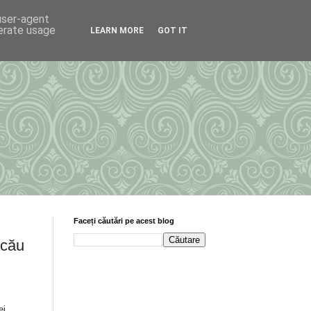
 user-agent
nerate usage
LEARN MORE
GOT IT
Faceți căutări pe acest blog
acău
ei