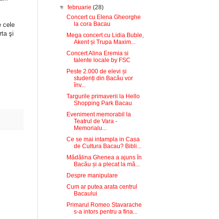
▼
februarie
(28)
Concert cu Elena Gheorghe
la cora Bacau
e cele
rta şi
Mega concert cu Lidia Buble,
Akent și Trupa Maxim...
Concert Alina Eremia si
talente locale by FSC
Peste 2.000 de elevi și
studenți din Bacău vor
înv...
Targurile primaverii la Hello
Shopping Park Bacau
Eveniment memorabil la
Teatrul de Vara -
Memorialu...
Ce se mai intampla in Casa
de Cultura Bacau? Bibli...
Mădălina Ghenea a ajuns în
Bacău și a plecat la mă...
Despre manipulare
Cum ar putea arata centrul
Bacaului
Primarul Romeo Stavarache
s-a intors pentru a fina...