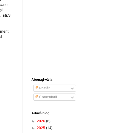
uarie
şi
 str.9
ement
ul
Abonați-vă la
Postări
Comentarii
Arhivă blog
►
2026
(8)
►
2025
(14)