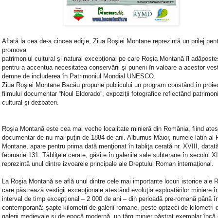
Aflată la cea de-a cincea ediţie, Ziua Roşiei Montane reprezintă un prilej pen
promova
patrimoniul cultural şi natural excepţional pe care Roşia Montană îl adăposte
pentru a accentua necesitatea conservării şi punerii în valoare a acestor vesti
demne de includerea în Patrimoniul Mondial UNESCO.
Ziua Roşiei Montane Bacău propune publicului un program constând în proiec
filmului documentar “Noul Eldorado”, expoziţii fotografice reflectând patrimoni
cultural şi dezbateri.
Roşia Montană este cea mai veche localitate minieră din România, fiind ates
documentar de nu mai puţin de 1884 de ani. Alburnus Maior, numele latin al 
Montane, apare pentru prima dată menţionat în tabliţa cerată nr. XVIII, datat
februarie 131. Tăbliţele cerate, găsite în galeriile sale subterane în secolul X
reprezintă unul dintre izvoarele principale ale Dreptului Roman internaţional.
La Roşia Montană se află unul dintre cele mai importante locuri istorice ale 
care păstrează vestigii excepţionale atestând evoluţia exploatărilor miniere în
interval de timp excepţional – 2 000 de ani – din perioadă pre‐romană până 
contemporană: şapte kilometri de galerii romane, peste optzeci de kilometri 
galerii medievale şi de epocă modernă, un târg minier păstrat exemplar încă 