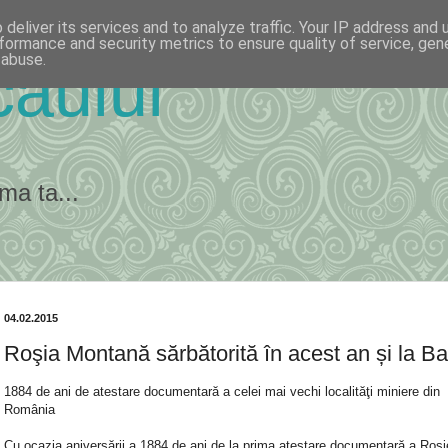
deliver its services and to analyze traffic. Your IP address and
formance and security metrics to ensure quality of service, ge
 abuse.
ăului
ma ta...
04.02.2015
Roşia Montană sărbătorită în acest an și la B
1884 de ani de atestare documentară a celei mai vechi localităţi miniere din
România
Cu ocazia aniversării a 1884 de ani de la prima atestare documentară a Roşi