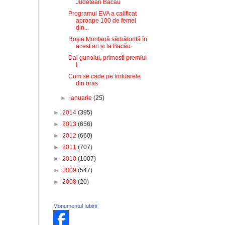
Judetean Bacau
Programul EVA a calificat
aproape 100 de femei
din...
Roşia Montană sărbătorită în
acest an și la Bacău
Dai gunoiul, primesti premiul
!
Cum se cade pe trotuarele
din oras
►
ianuarie
(25)
►
2014
(395)
►
2013
(656)
►
2012
(660)
►
2011
(707)
►
2010
(1007)
►
2009
(547)
►
2008
(20)
Monumentul Iubirii