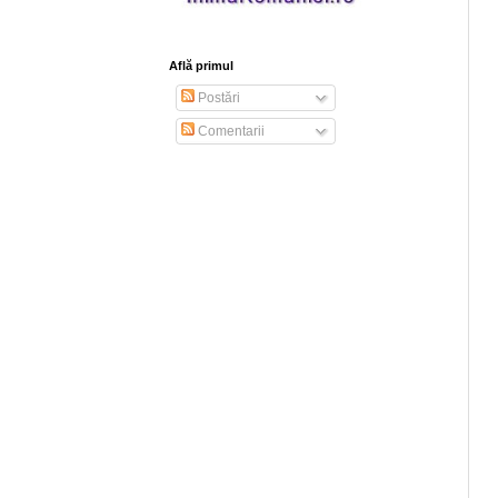
Află primul
Postări
Comentarii