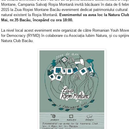
Montane, Campania Salvaţi Roşia Montană invită băcăuani în data de 6 febr
2015 la Ziua Roşiei Montane Bacău eveniment dedicat patrimoniului cultural 
natural existent la Roşia Montană.
Evenimentul va avea loc la Natura Club,
Mai, nr.35 Bacău, începând cu ora 18:00.
La nivel local acest eveniment este organizat de către Romanian Youh Mov
for Democracy (RYMD) în colaborare cu Asociația Iubim Natura, și cu sprijin
Natura Club Bacău.