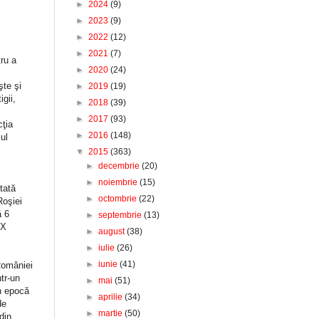
►
2024
(9)
►
2023
(9)
►
2022
(12)
►
2021
(7)
tru a
►
2020
(24)
şte şi
►
2019
(19)
gii,
►
2018
(39)
►
2017
(93)
ţia
►
2016
(148)
ul
▼
2015
(363)
►
decembrie
(20)
►
noiembrie
(15)
tată
►
octombrie
(22)
Roşiei
ă 6
►
septembrie
(13)
IX
►
august
(38)
►
iulie
(26)
►
iunie
(41)
României
tr‐un
►
mai
(51)
în epocă
►
aprilie
(34)
de
►
martie
(50)
din