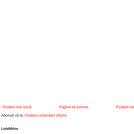
Postare mai nouă
Pagina de pornire
Postare ma
Abonați-vă la:
Postare comentarii (Atom)
LinkWithin