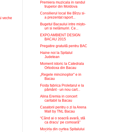
Premiera muzicala in randul
trupelor din Moldova
Consilierul local Ilie Bîrzu si-
a prezentat raport...
i veche
Bugetul Bacaului intre mișto-
uri si nelămuriri. Ce...
EXPO AMBIENT DESIGN
BACAU 2015
Pregatire gratuită pentru BAC
Haine noi la Spitalul
Judetean
Moment istoric la Catedrala
Ortodoxa din Bacau
„Regele mincinoşilor” e in
Bacau
Fosta fabrica Proletarul e la
pământ - un nou cart...
Alina Eremia in concert
caritabil la Bacau
Casatorii pentru o zi la Arena
Mall by TNL Bacau
“Când ai o soacră avară, stă
ca dracu’ pe comoară”
Mocirla din curtea Spitalului