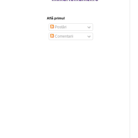
Află primul
Postări
Comentarii