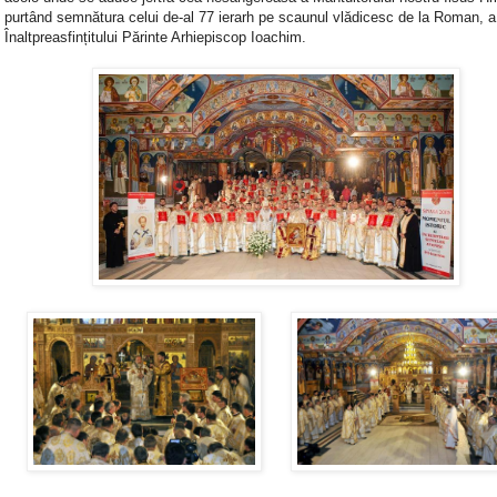
purtând semnătura celui de-al 77 ierarh pe scaunul vlădicesc de la Roman, a
Înaltpreasfințitului Părinte Arhiepiscop Ioachim.