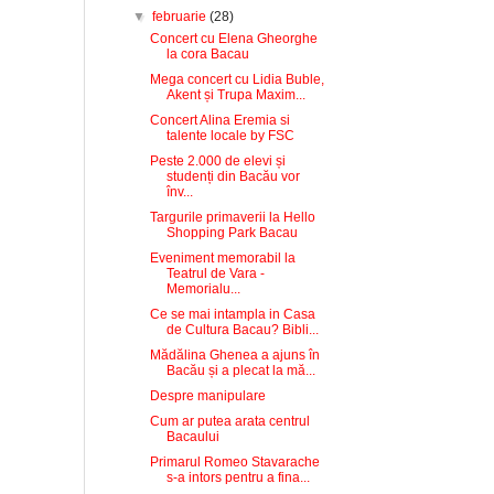
▼
februarie
(28)
Concert cu Elena Gheorghe
la cora Bacau
Mega concert cu Lidia Buble,
Akent și Trupa Maxim...
Concert Alina Eremia si
talente locale by FSC
Peste 2.000 de elevi și
studenți din Bacău vor
înv...
Targurile primaverii la Hello
Shopping Park Bacau
Eveniment memorabil la
Teatrul de Vara -
Memorialu...
Ce se mai intampla in Casa
de Cultura Bacau? Bibli...
Mădălina Ghenea a ajuns în
Bacău și a plecat la mă...
Despre manipulare
Cum ar putea arata centrul
Bacaului
Primarul Romeo Stavarache
s-a intors pentru a fina...