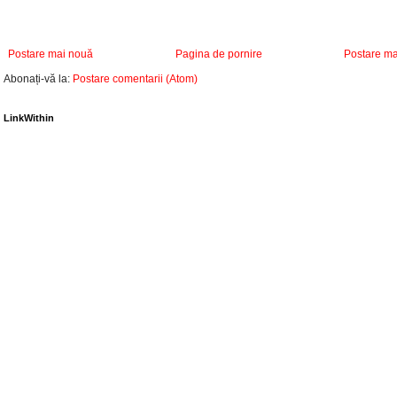
Postare mai nouă
Pagina de pornire
Postare ma
Abonați-vă la:
Postare comentarii (Atom)
LinkWithin