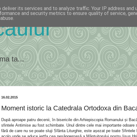
deliver its services and to analyze traffic. Your IP address and
formance and security metrics to ensure quality of service, ge
 abuse.
ăului
ma ta...
16.02.2015
Moment istoric la Catedrala Ortodoxa din Bac
După aproape patru decenii, în bisericile din Arhiepiscopia Romanului și Bacă
sfintele Antimise au fost schimbate. Unul dintre cele mai importante odoare 
fără de care nu se poate sluji Sfânta Liturghie, este așezat pe toate Sfintele
acolo unde se aduce jertfa cea nesângeroasă a Mântuitorului nostru Iisus Hri