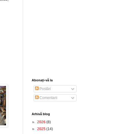
Abonați-vă la
Postări
Comentarii
Arhivă blog
►
2026
(8)
►
2025
(14)