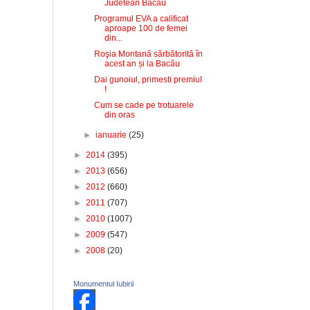
Judetean Bacau
Programul EVA a calificat
aproape 100 de femei
din...
Roşia Montană sărbătorită în
acest an și la Bacău
Dai gunoiul, primesti premiul
!
Cum se cade pe trotuarele
din oras
►
ianuarie
(25)
►
2014
(395)
►
2013
(656)
►
2012
(660)
►
2011
(707)
►
2010
(1007)
►
2009
(547)
►
2008
(20)
Monumentul Iubirii