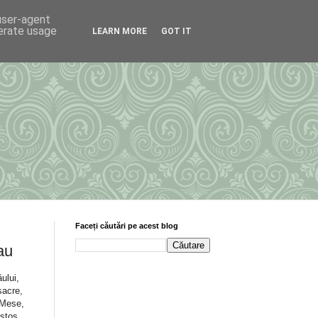
 user-agent
nerate usage
LEARN MORE
GOT IT
Faceți căutări pe acest blog
au
ului,
sacre,
 Mese,
stos,