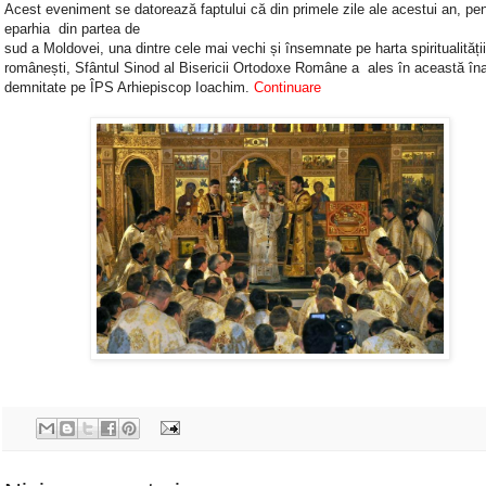
Acest eveniment se datorează faptului că din primele zile ale acestui an, pen
eparhia din partea de
sud a Moldovei, una dintre cele mai vechi și însemnate pe harta spiritualității
românești, Sfântul Sinod al Bisericii Ortodoxe Române a ales în această îna
demnitate pe ÎPS Arhiepiscop Ioachim.
Continuare