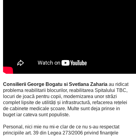
Consilierii George Bogatu si Svetlana Zaharia
au ridicat
problema reabilitarii blocurilor,
reabilitarea Spitalului TBC,
locuri de joacă pentru copii, modernizarea unor străzi
complet lipsite de utilități și infrastructură, refacerea rețelei
de cabinete medicale școare. Multe sunt deja prinse in
buget iar cateva sunt populiste.
Personal, nici mie nu mi-e clar de ce nu s-au respectat
principiile art. 39 din Legea 273/2006 privind finanţele