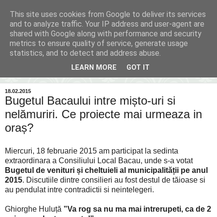
This site uses cookies from Google to deliver its services
Inima Bacăului
and to analyze traffic. Your IP address and user-agent are
shared with Google along with performance and security
metrics to ensure quality of service, generate usage
Din inima Bacăului...spre inima ta...
statistics, and to detect and address abuse.
LEARN MORE
GOT IT
▼
18.02.2015
Bugetul Bacaului intre mișto-uri si
nelămuriri. Ce proiecte mai urmeaza in
oraș?
Miercuri, 18 februarie 2015 am participat la sedinta
extraordinara a Consiliului Local Bacau, unde s-a votat
Bugetul de venituri și cheltuieli al municipalității pe anul
2015
. Discutiile dintre consilieri au fost destul de tăioase si
au pendulat intre contradictii si neintelegeri.
Ghiorghe Huluță
”Va rog sa nu ma mai intrerupeti, ca de 2