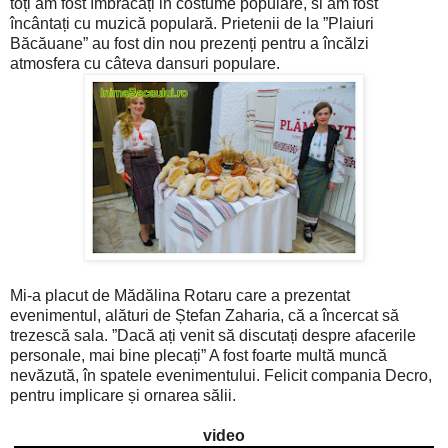
toți am fost îmbrăcați in costume populare, si am fost
încântați cu muzică populară. Prietenii de la ”Plaiuri
Băcăuane” au fost din nou prezenți pentru a încălzi
atmosfera cu câteva dansuri populare.
Mi-a placut de Mădălina Rotaru care a prezentat
evenimentul, alături de Ștefan Zaharia, că a încercat să
trezescă sala. ”Dacă ați venit să discutați despre afacerile
personale, mai bine plecați” A fost foarte multă muncă
nevăzută, în spatele evenimentului. Felicit compania Decro,
pentru implicare și ornarea sălii.
video