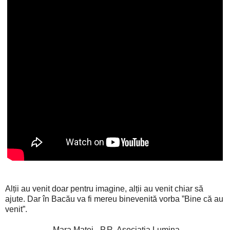
Alții au venit doar pentru imagine, alții au venit chiar să
ajute. Dar în Bacău va fi mereu binevenită vorba ”Bine că au
venit”.
Mara Matei - P.R. Asociația Lumina