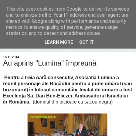
This site uses cookies from Google to deliver its services
Inima Bacăului
and to analyze traffic. Your IP address and user-agent are
shared with Google along with performance and security
metrics to ensure quality of service, generate usage
Din inima Bacăului...spre inima ta...
statistics, and to detect and address abuse.
LEARN MORE
GOT IT
▼
16.11.2014
Au aprins ”Lumina” împreună
Pentru a treia oară consecutiv, Asociația Lumina a
reunit personaje ale Bacăului pentru a pune umărul (sau
buzunarul) în folosul comunității. Invitat de onoare a fost
Excelenţa Sa, Dan Ben-Eliezer, Ambasadorul Israelului
în România.
(domnul din picioare cu sacou negru)