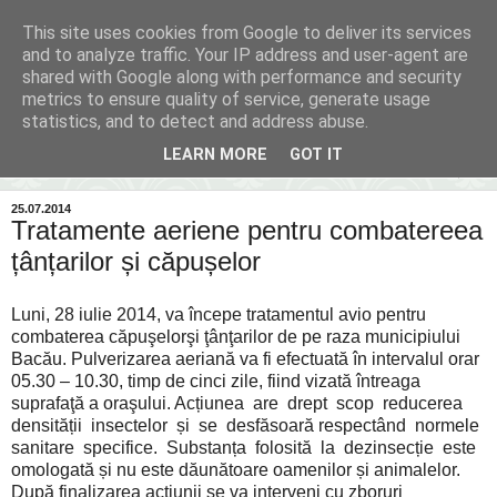
This site uses cookies from Google to deliver its services
Inima Bacăului
and to analyze traffic. Your IP address and user-agent are
shared with Google along with performance and security
metrics to ensure quality of service, generate usage
Din inima Bacăului...spre inima ta...
statistics, and to detect and address abuse.
LEARN MORE
GOT IT
▼
25.07.2014
Tratamente aeriene pentru combatereea
țânțarilor și căpușelor
Luni, 28 iulie 2014, va începe tratamentul avio pentru
combaterea căpuşelorşi ţânţarilor de pe raza municipiului
Bacău. Pulverizarea aeriană va fi efectuată în intervalul orar
05.30 – 10.30, timp de cinci zile, fiind vizată întreaga
suprafaţă a oraşului. Acțiunea are drept scop reducerea
densității insectelor și se desfăsoară respectând normele
sanitare specifice. Substanța folosită la dezinsecție este
omologată și nu este dăunătoare oamenilor și animalelor.
După finalizarea acţiunii se va interveni cu zboruri